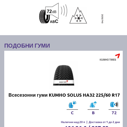
72
dB
C
A
B
ПОДОБНИ ГУМИ
Всесезонни гуми KUMHO SOLUS HA32 225/60 R17
C
B
72
Налични над 20 +
|
Доставка от 1 до 2 дни