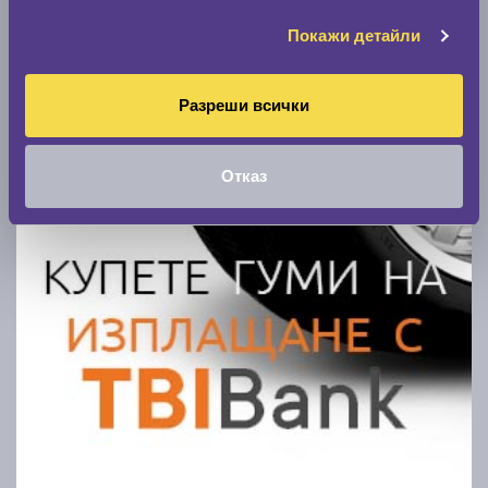
Покажи детайли
Разреши всички
Отказ