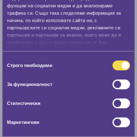
Нов размер
функции на социални медии и да анализираме
0 мм.
трафика си. Също така споделяме информация за
начина, по който използвате сайта ни, с
Скоростомер при 100
км/ч
партньорските си социални медии, рекламните си
0 км/ч
партньори и партньори за анализ, които може да я
комбинират с друга предоставена им от Вас
информация или с такава, която са събрали от
Намери гуми с новия размер
ползването от Ваша страна на услугите им.
Избор
Строго nеобходими
на
По марка автомобил
съгласие
За функционалност
Марка
Статистически
Модел
Маркетингови
Покажи гуми