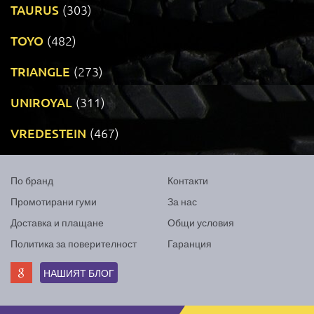
TAURUS
(303)
TOYO
(482)
TRIANGLE
(273)
UNIROYAL
(311)
VREDESTEIN
(467)
По бранд
Контакти
Промотирани гуми
За нас
Доставка и плащане
Общи условия
Политика за поверителност
Гаранция
НАШИЯТ БЛОГ