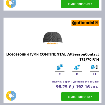
виж повече
Всесезонни гуми CONTINENTAL AllSeasonContact
175/70 R14
C
B
71
Налични 8 броя
|
Доставка от 1 до 2 дни
98.25 € / 192.16 лв.
виж повече