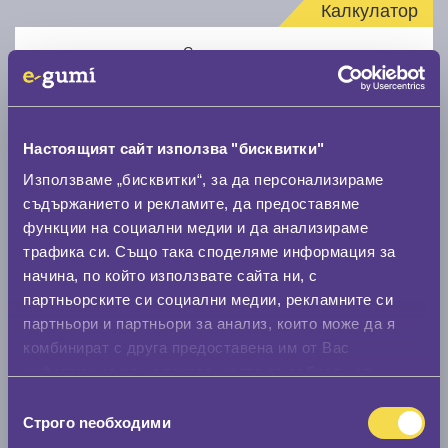
Калкулатор
Стар размер
Настоящият сайт използва "бисквитки"
Използваме „бисквитки“, за да персонализираме
Нов размер
съдържанието и рекламите, да предоставяме
функции на социални медии и да анализираме
трафика си. Също така споделяме информация за
начина, по който използвате сайта ни, с
партньорските си социални медии, рекламните си
партньори и партньори за анализ, които може да я
комбинират с друга предоставена им от Вас
Стар размер
информация или с такава, която са събрали от
0 мм.
ползването от Ваша страна на услугите им.
Избор
Строго nеобходими
на
Нов размер