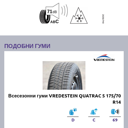
71
dB
C
A
B
ПОДОБНИ ГУМИ
Всесезонни гуми VREDESTEIN QUATRAC 5 175/70
R14
D
C
69