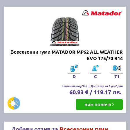
Всесезонни гуми MATADOR MP62 ALL WEATHER
EVO 175/70 R14
D
C
71
Налични над 20 +
|
Доставка от 1 до 2 дни
60.93 € / 119.17 лв.
виж повече
Добави отзив за
Всесезонни гуми