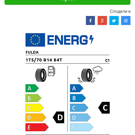
Сподели в
FULDA
175/70 R14 84T
C1