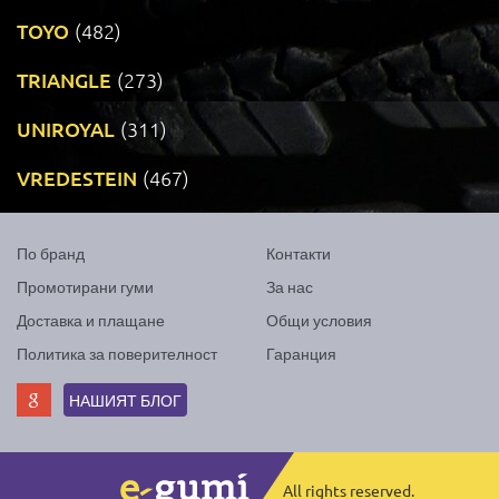
TOYO
(482)
TRIANGLE
(273)
UNIROYAL
(311)
VREDESTEIN
(467)
По бранд
Контакти
Промотирани гуми
За нас
Доставка и плащане
Общи условия
Политика за поверителност
Гаранция
НАШИЯТ БЛОГ
All rights reserved.