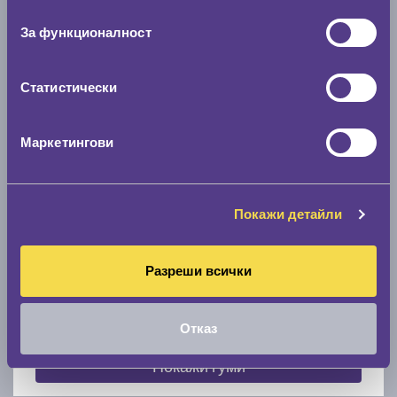
съгласие
0 мм.
За функционалност
Скоростомер при 100
км/ч
0 км/ч
Статистически
Намери гуми с новия размер
Маркетингови
По марка автомобил
Покажи детайли
Марка
Разреши всички
Модел
Отказ
Покажи гуми