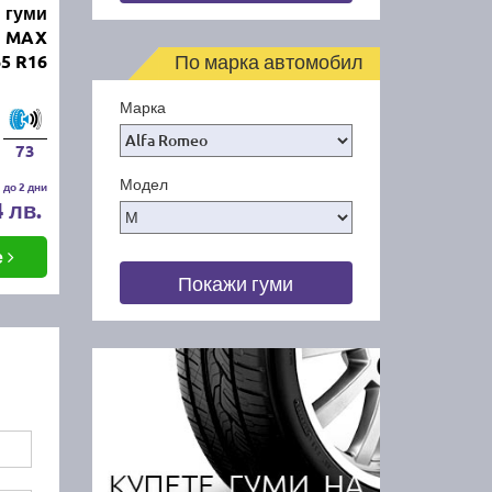
 гуми
N MAX
По марка автомобил
65 R16
Марка
73
Модел
 до 2 дни
4 лв.
е
Покажи гуми