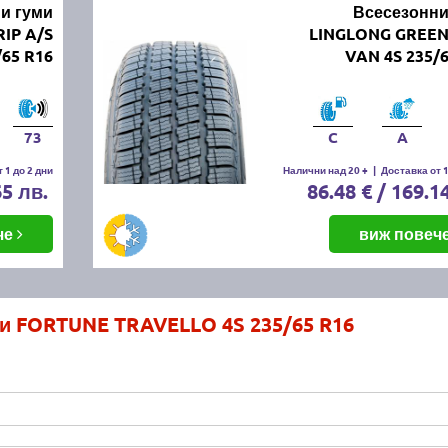
и гуми
Всесезонни
IP A/S
LINGLONG GREE
65 R16
VAN 4S 235/
73
C
A
 1 до 2 дни
Налични над 20 +
|
Доставка от 1
65 лв.
86.48 € / 169.1
че
виж повеч
и FORTUNE TRAVELLO 4S 235/65 R16