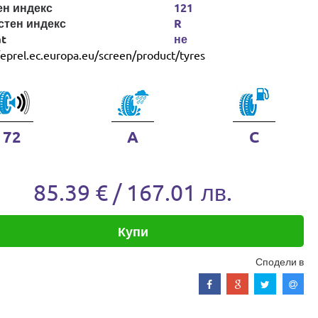
ен индекс
121
стен индекс
R
at
не
/eprel.ec.europa.eu/screen/product/tyres
72
A
C
85.39 € / 167.01 лв.
Купи
Сподели в