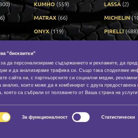
300)
KUMHO
(559)
LASSA
(2)
6)
MATRAX
(66)
MICHELIN
(1
ONYX
(119)
PIRELLI
(688
ROADSTONE
(3)
SAVA
(1)
ва "бисквитки"
TRIANGLE
(272)
UNIROYAL
(3
 за да персонализираме съдържанието и рекламите, да пре
дии и да анализираме трафика си. Също така споделяме ин
вате сайта ни, с партньорските си социални медии, рекламни
Контакти
С
а анализ, които може да я комбинират с друга предоставена 
За нас
, която са събрали от ползването от Ваша страна на услуги
Общи условия
лност
Гаранция
За функционалност
Статистически
© 2026
All rights reserved.