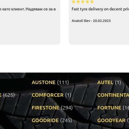
 като клиент. Надявам се за в
Fast tyre delivery on decent pr
Anatoli Iliev - 20.02.2025
AUSTONE
(111)
AUTEL
(1)
E
(625)
COMFORCER
(1)
CONTINENTA
)
FIRESTONE
(294)
FORTUNE
(1
GOODRIDE
(245)
GOODYEAR