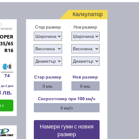
Калкулатор
Стар размер
Нов размер
OOPER
35/65
R16
74
Стар размер
Нов размер
 до 2 дни
0 мм.
0 мм.
8 лв.
Скоростомер при 100
км/ч
е
0 км/ч
Намери гуми с новия
размер