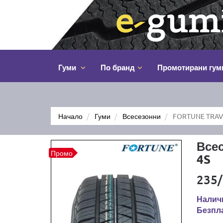
Гуми
По бранд
Промотирани гум
Начало
Гуми
Всесезонни
FORTUNE TRAVE
Все
Промо
4S
235/
Налич
Безпла