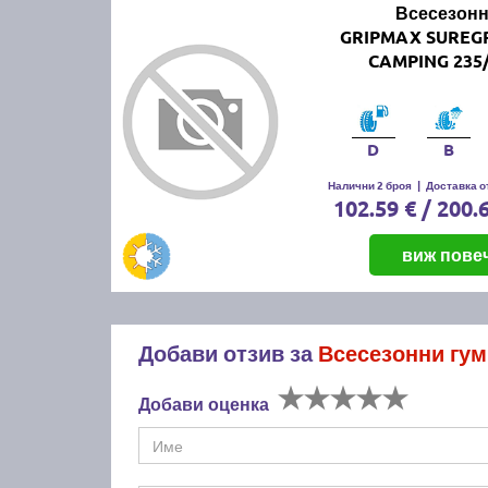
Всесезонн
GRIPMAX SUREGR
CAMPING 235/
D
B
Налични 2 броя
|
Доставка от
102.59 € / 200.
виж пове
Добави отзив за
Всесезонни гум
Добави оценка