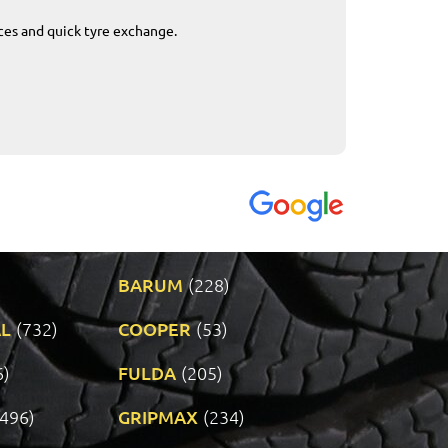
ices and quick tyre exchange.
Приемливо вре
VENDI - 27.04.2
BARUM
(228)
L
(732)
COOPER
(53)
6)
FULDA
(205)
(496)
GRIPMAX
(234)