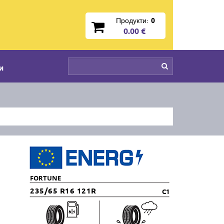
Продукти:
0
0.00 €
и
FORTUNE
235/65 R16 121R
C1