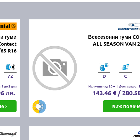
и гуми
Всесезонни гуми C
ontact
ALL SEASON VAN 2
/65 R16
72
D
C
 1 до 2 дни
Налични над 20 +
|
Доставка от 1
96 лв.
143.46 € / 280.5
че
виж повеч