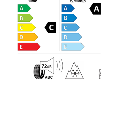
72
dB
A
B
C