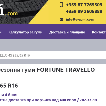
+359 87 7265509
+359 89 3605888
info@e-gumi.com
и
Калкулатор за гуми
Доставка и плащане
Контакт
LLO 4S 235/65 R16
сезонни гуми FORTUNE TRAVELLO
65 R16
ни 4 броя
тна доставка при поръчка над 400 евро / 782.33 лв