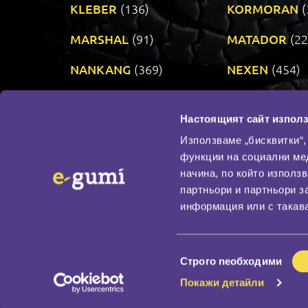
KLEBER
(136)
KORMORAN
(
MARSHAL
(91)
MATADOR
(22
NANKANG
(369)
NEXEN
(454)
PRINX
(34)
RIKEN
(321)
Настоящият сайт използ
TAURUS
(306)
TOYO
(484)
Използваме „бисквитки“,
функции на социални ме
начина, по който използ
По бранд
партньори и партньори з
Промотирани гуми
информация или с такава
Доставка и плащане
Политика за поверите
Избор
Строго nеобходими
на
Покажи детайли
съгласие