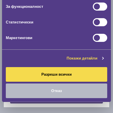
За функционалност
Скоростомер при 100
км/ч
0 км/ч
Статистически
Намери гуми с новия размер
Маркетингови
По марка автомобил
Марка
Покажи детайли
Разреши всички
Модел
Отказ
Покажи гуми