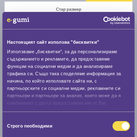
Стар размер
Настоящият сайт използва "бисквитки"
Използваме „бисквитки“, за да персонализираме
Нов размер
съдържанието и рекламите, да предоставяме
функции на социални медии и да анализираме
трафика си. Също така споделяме информация за
начина, по който използвате сайта ни, с
партньорските си социални медии, рекламните си
партньори и партньори за анализ, които може да я
Стар размер
комбинират с друга предоставена им от Вас
информация или с такава, която са събрали от
0 мм.
ползването от Ваша страна на услугите им.
Избор
Нов размер
Строго nеобходими
на
0 мм.
съгласие