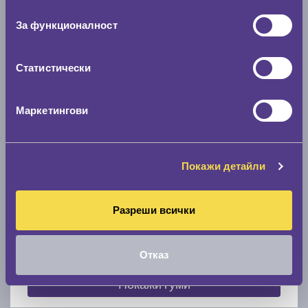
съгласие
0 мм.
За функционалност
Скоростомер при 100
км/ч
0 км/ч
Статистически
Намери гуми с новия размер
Маркетингови
По марка автомобил
Покажи детайли
Марка
Разреши всички
Модел
Отказ
Покажи гуми