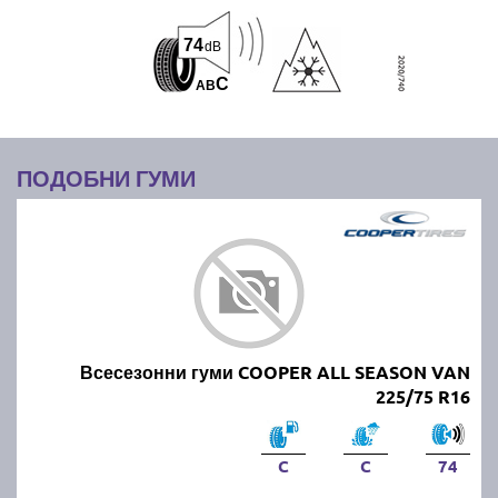
74
dB
C
A
B
ПОДОБНИ ГУМИ
Всесезонни гуми COOPER ALL SEASON VAN
225/75 R16
C
C
74