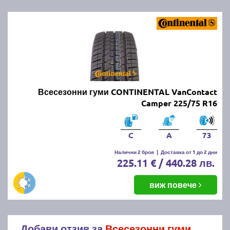
Всесезонни гуми CONTINENTAL VanContact
Camper 225/75 R16
C
A
73
Налични 2 броя
|
Доставка от 1 до 2 дни
225.11 € / 440.28 лв.
виж повече
Добави отзив за
Всесезонни гуми