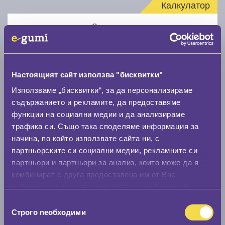
Калкулатор
Стар размер
Настоящият сайт използва "бисквитки"
Използваме „бисквитки“, за да персонализираме
Нов размер
съдържанието и рекламите, да предоставяме
функции на социални медии и да анализираме
трафика си. Също така споделяме информация за
начина, по който използвате сайта ни, с
партньорските си социални медии, рекламните си
партньори и партньори за анализ, които може да я
комбинират с друга предоставена им от Вас
Стар размер
информация или с такава, която са събрали от
0 мм.
ползването от Ваша страна на услугите им.
Избор
Строго nеобходими
на
Нов размер