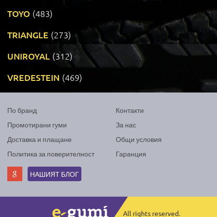
TOYO
(483)
TRIANGLE
(273)
UNIROYAL
(312)
VREDESTEIN
(469)
По бранд
Контакти
Промотирани гуми
За нас
Доставка и плащане
Общи условия
Политика за поверителност
Гаранция
НАШИЯТ БЛОГ
All rights reserved.