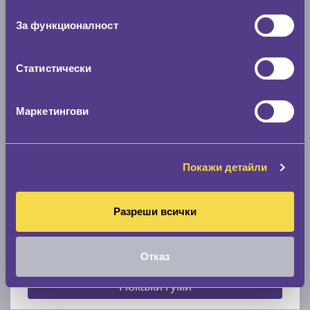
съгласие
0 мм.
За функционалност
Скоростомер при 100
км/ч
0 км/ч
Статистически
Намери гуми с новия размер
Маркетингови
По марка автомобил
Покажи детайли
Марка
Разреши всички
Модел
Отказ
Покажи гуми