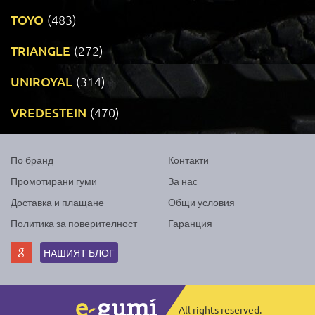
TOYO
(483)
TRIANGLE
(272)
UNIROYAL
(314)
VREDESTEIN
(470)
По бранд
Контакти
Промотирани гуми
За нас
Доставка и плащане
Общи условия
Политика за поверителност
Гаранция
НАШИЯТ БЛОГ
All rights reserved.