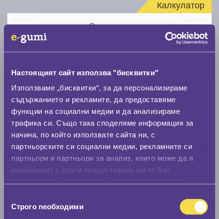
Калкулатор
Стар размер
Настоящият сайт използва "бисквитки"
Използваме „бисквитки“, за да персонализираме
Нов размер
съдържанието и рекламите, да предоставяме
функции на социални медии и да анализираме
трафика си. Също така споделяме информация за
начина, по който използвате сайта ни, с
партньорските си социални медии, рекламните си
партньори и партньори за анализ, които може да я
комбинират с друга предоставена им от Вас
Стар размер
информация или с такава, която са събрали от
0 мм.
ползването от Ваша страна на услугите им.
Избор
Строго nеобходими
на
Нов размер