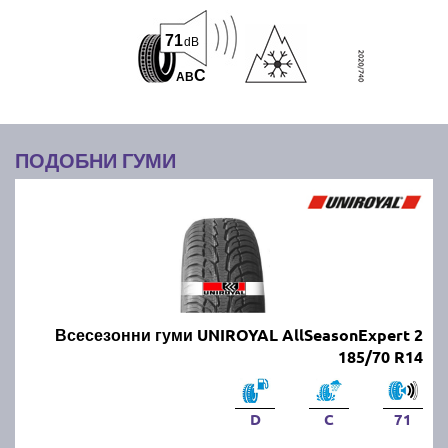
71
dB
C
A
B
ПОДОБНИ ГУМИ
Всесезонни гуми UNIROYAL AllSeasonExpert 2
185/70 R14
D
C
71