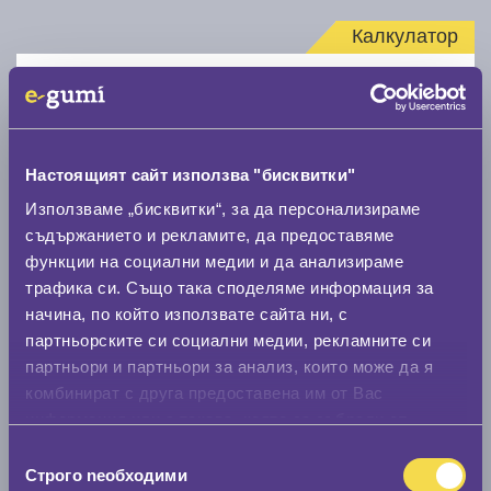
Калкулатор
Стар размер
Настоящият сайт използва "бисквитки"
Използваме „бисквитки“, за да персонализираме
съдържанието и рекламите, да предоставяме
Нов размер
функции на социални медии и да анализираме
трафика си. Също така споделяме информация за
начина, по който използвате сайта ни, с
партньорските си социални медии, рекламните си
партньори и партньори за анализ, които може да я
комбинират с друга предоставена им от Вас
Стар размер
информация или с такава, която са събрали от
ползването от Ваша страна на услугите им.
0 мм.
Избор
Строго nеобходими
на