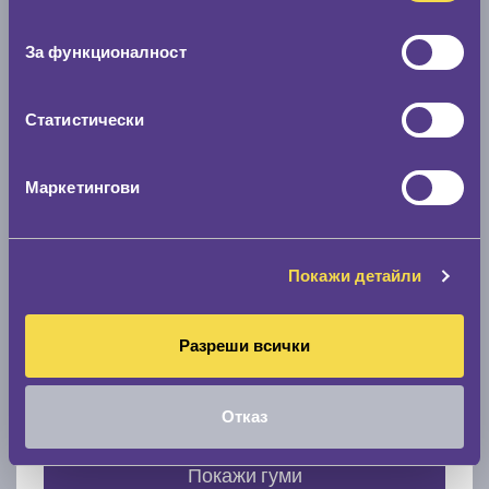
Нов размер
съгласие
0 мм.
За функционалност
Скоростомер при 100
км/ч
0 км/ч
Статистически
Намери гуми с новия размер
Маркетингови
По марка автомобил
Покажи детайли
Марка
Разреши всички
Модел
Отказ
Покажи гуми