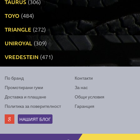
TAURUS
(306)
TOYO
(484)
TRIANGLE
(272)
UNIROYAL
(309)
VREDESTEIN
(471)
По бранд
Контакти
Промотирани гуми
За нас
Доставка и плащане
Общи условия
Политика за поверителност
Гаранция
НАШИЯТ БЛОГ