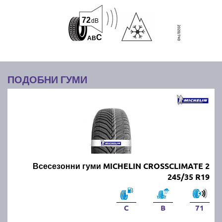
72
dB
C
A
B
ПОДОБНИ ГУМИ
Всесезонни гуми MICHELIN CROSSCLIMATE 2
245/35 R19
C
B
71