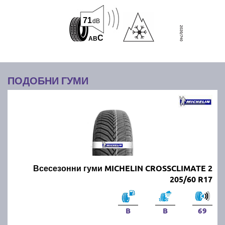
71
dB
C
A
B
ПОДОБНИ ГУМИ
Всесезонни гуми MICHELIN CROSSCLIMATE 2
205/60 R17
B
B
69