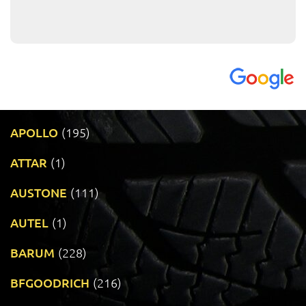
APOLLO
(195)
ATTAR
(1)
AUSTONE
(111)
AUTEL
(1)
BARUM
(228)
BFGOODRICH
(216)