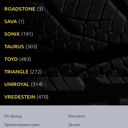
ROADSTONE
(3)
SAVA
(1)
SONIX
(191)
TAURUS
(303)
TOYO
(483)
TRIANGLE
(272)
UNIROYAL
(314)
VREDESTEIN
(470)
По бранд
Контакти
Промотирани гуми
За нас