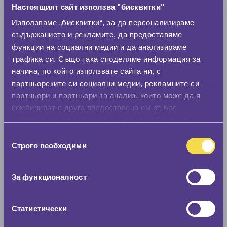
Настоящият сайт използва "бисквитки"
Използваме „бисквитки“, за да персонализираме
Модел
съдържанието и рекламите, да предоставяме
функции на социални медии и да анализираме
трафика си. Също така споделяме информация за
Покажи гуми
начина, по който използвате сайта ни, с
партньорските си социални медии, рекламните си
партньори и партньори за анализ, които може да я
комбинират с друга предоставена им от Вас
информация или с такава, която са събрали от
ползването от Ваша страна на услугите им.
Избор
Строго nеобходими
на
съгласие
За функционалност
Статистически