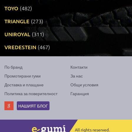
TOYO
(482)
TRIANGLE
(273)
UNIROYAL
(311)
VREDESTEIN
(467)
По бранд
Контакти
Промотирани гуми
За нас
Доставка и плащане
Общи условия
Политика за поверителност
Гаранция
НАШИЯТ БЛОГ
All rights reserved.