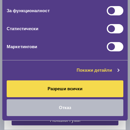
съгласие
0 мм.
За функционалност
Скоростомер при 100
км/ч
0 км/ч
Статистически
Намери гуми с новия размер
Маркетингови
По марка автомобил
Покажи детайли
Марка
Разреши всички
Модел
Отказ
Покажи гуми