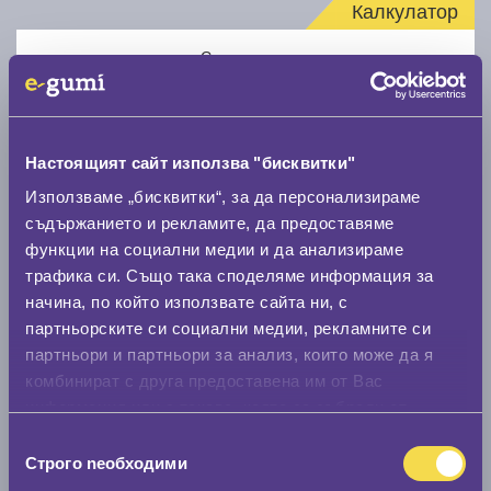
Калкулатор
Стар размер
Настоящият сайт използва "бисквитки"
Използваме „бисквитки“, за да персонализираме
Нов размер
съдържанието и рекламите, да предоставяме
функции на социални медии и да анализираме
трафика си. Също така споделяме информация за
начина, по който използвате сайта ни, с
партньорските си социални медии, рекламните си
партньори и партньори за анализ, които може да я
комбинират с друга предоставена им от Вас
Стар размер
информация или с такава, която са събрали от
0 мм.
ползването от Ваша страна на услугите им.
Избор
Строго nеобходими
на
Нов размер