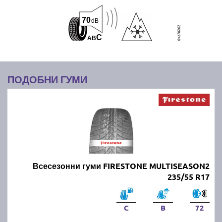
70
dB
C
A
B
ПОДОБНИ ГУМИ
Всесезонни гуми FIRESTONE MULTISEASON2
235/55 R17
C
B
72