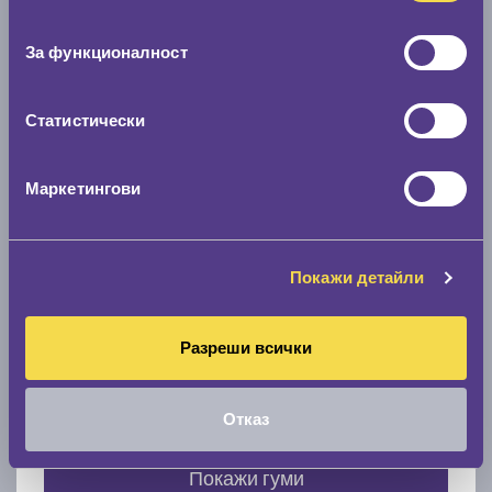
Нов размер
съгласие
0 мм.
За функционалност
Скоростомер при 100
км/ч
0 км/ч
Статистически
Намери гуми с новия размер
Маркетингови
По марка автомобил
Покажи детайли
Марка
Разреши всички
Модел
Отказ
Покажи гуми