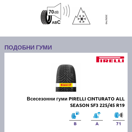
70
dB
C
A
B
ПОДОБНИ ГУМИ
Всесезонни гуми PIRELLI CINTURATO ALL
SEASON SF3 225/45 R19
B
A
71