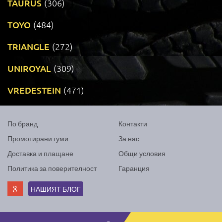
TAURUS
(306)
TOYO
(484)
TRIANGLE
(272)
UNIROYAL
(309)
VREDESTEIN
(471)
По бранд
Контакти
Промотирани гуми
За нас
Доставка и плащане
Общи условия
Политика за поверителност
Гаранция
НАШИЯТ БЛОГ