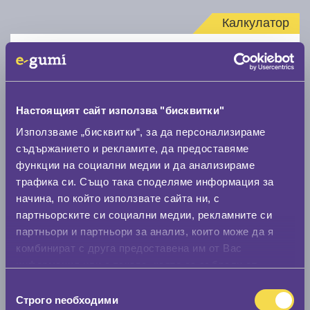
Калкулатор
Стар размер
Настоящият сайт използва "бисквитки"
Използваме „бисквитки“, за да персонализираме
съдържанието и рекламите, да предоставяме
Нов размер
функции на социални медии и да анализираме
трафика си. Също така споделяме информация за
начина, по който използвате сайта ни, с
партньорските си социални медии, рекламните си
партньори и партньори за анализ, които може да я
комбинират с друга предоставена им от Вас
Стар размер
информация или с такава, която са събрали от
ползването от Ваша страна на услугите им.
0 мм.
Избор
Строго nеобходими
на