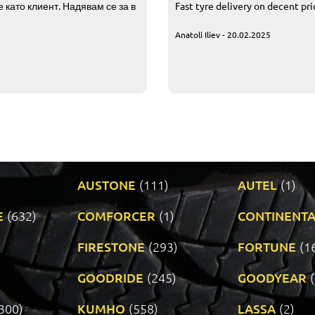
 като клиент. Надявам се за в
Fast tyre delivery on decent pr
Anatoli Iliev - 20.02.2025
AUSTONE
(111)
AUTEL
(1)
E
(632)
COMFORCER
(1)
CONTINENTA
)
FIRESTONE
(293)
FORTUNE
(1
GOODRIDE
(245)
GOODYEAR
300)
KUMHO
(558)
LASSA
(2)