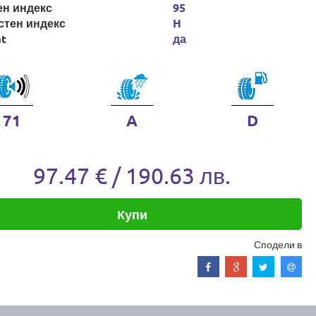
ен индекс
95
стен индекс
H
at
да
71
A
D
97.47 € / 190.63 лв.
Купи
Сподели в