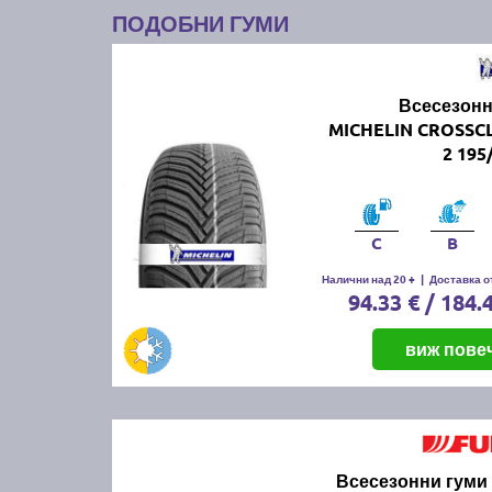
ПОДОБНИ ГУМИ
Всесезонн
MICHELIN CROSSC
2 195
C
B
Налични над 20 +
|
Доставка от
94.33 € / 184.
виж пове
Всесезонни гуми