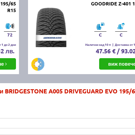
195/65
GOODRIDE Z-401 1
R15
72
C
C
 1 до 2 дни
Налични над 10 +
|
Доставка от 1
32 лв.
47.56 € / 93.0
че
виж повеч
ми BRIDGESTONE A005 DRIVEGUARD EVO 195/6