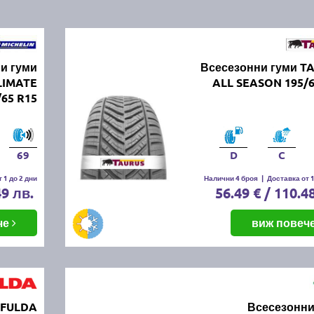
и гуми
Всесезонни гуми T
LIMATE
ALL SEASON 195/6
/65 R15
69
D
C
 1 до 2 дни
Налични 4 броя
|
Доставка от 1
49 лв.
56.49 € / 110.4
че
виж повеч
 FULDA
Всесезонни