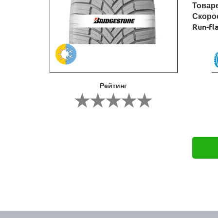
Товар
Скоро
Run-fl
Рейтинг