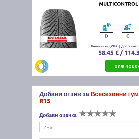
MULTICONTROL 
D
C
Налични над 20 +
|
Доставка от
58.45 € / 114.
виж пове
Добави отзив за
Всесезонни гу
R15
Добави оценка