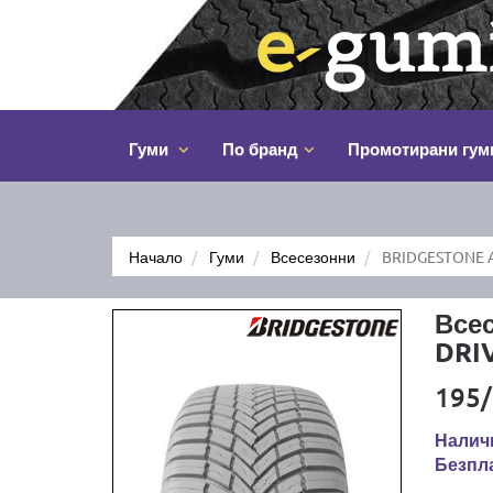
Гуми
По бранд
Промотирани гум
Начало
Гуми
Всесезонни
BRIDGESTONE A
Все
DRI
195/
Налич
Безпла