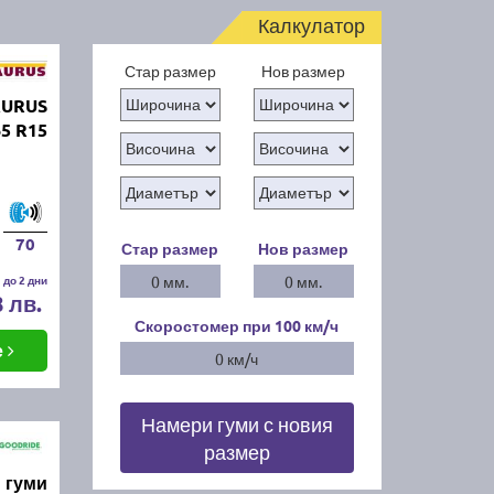
Калкулатор
Стар размер
Нов размер
AURUS
5 R15
70
Стар размер
Нов размер
 до 2 дни
0 мм.
0 мм.
8 лв.
Скоростомер при 100
км/ч
е
0 км/ч
Намери гуми с новия
размер
 гуми