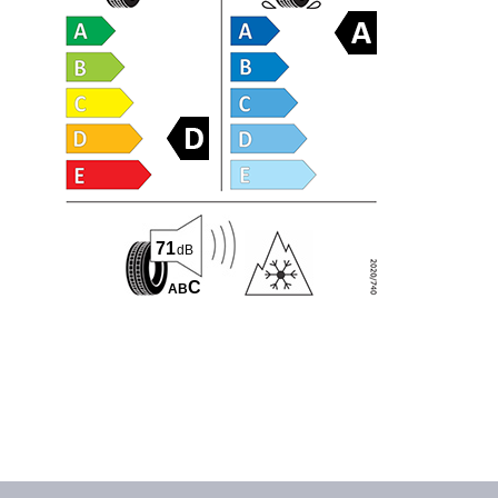
71
dB
C
A
B