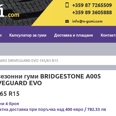
+359 87 7265509
+359 89 3605888
info@e-gumi.com
и
Калкулатор за гуми
Доставка и плащане
Контакт
005 DRIVEGUARD EVO 195/65 R15
сезонни гуми BRIDGESTONE A005
VEGUARD EVO
65 R15
ни 4 броя
тна доставка при поръчка над 400 евро / 782.33 лв