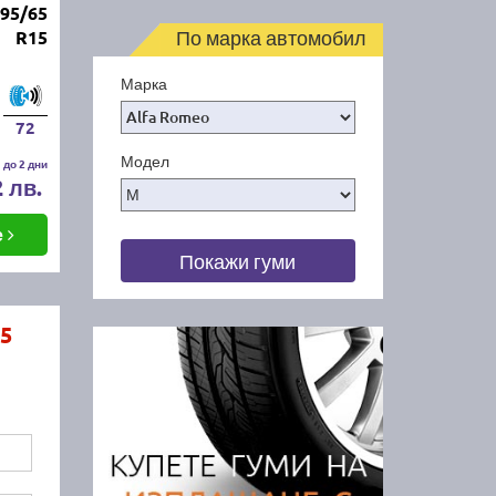
95/65
По марка автомобил
R15
Марка
72
Модел
 до 2 дни
2 лв.
е
Покажи гуми
5