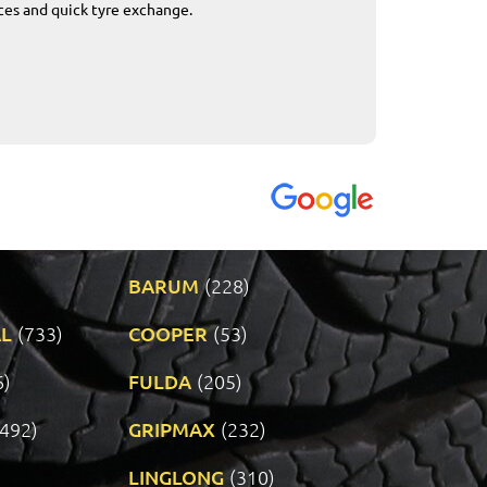
ices and quick tyre exchange.
Приемливо вре
VENDI - 27.04.2
BARUM
(228)
L
(733)
COOPER
(53)
6)
FULDA
(205)
(492)
GRIPMAX
(232)
LINGLONG
(310)