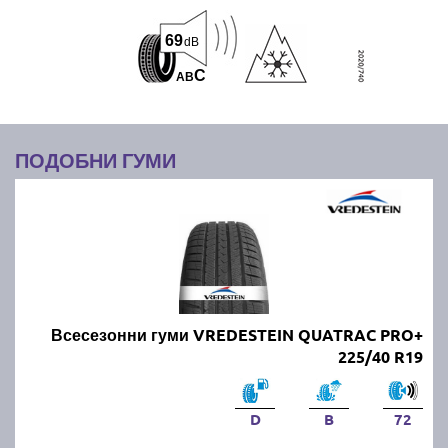
69
dB
C
A
B
ПОДОБНИ ГУМИ
Всесезонни гуми VREDESTEIN QUATRAC PRO+
225/40 R19
D
B
72