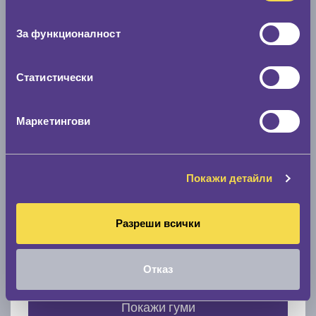
Нов размер
съгласие
0 мм.
За функционалност
Скоростомер при 100
км/ч
0 км/ч
Статистически
Намери гуми с новия размер
Маркетингови
По марка автомобил
Покажи детайли
Марка
Разреши всички
Модел
Отказ
Покажи гуми