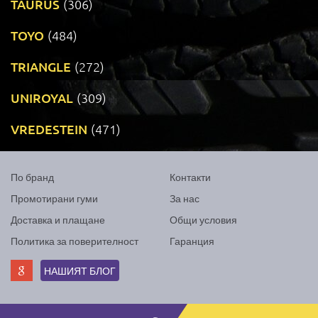
TAURUS
(306)
TOYO
(484)
TRIANGLE
(272)
UNIROYAL
(309)
VREDESTEIN
(471)
По бранд
Контакти
Промотирани гуми
За нас
Доставка и плащане
Общи условия
Политика за поверителност
Гаранция
НАШИЯТ БЛОГ