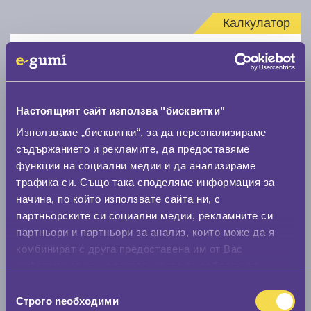
Калкулатор
Стар размер
Настоящият сайт използва "бисквитки"
Използваме „бисквитки“, за да персонализираме
съдържанието и рекламите, да предоставяме
Нов размер
функции на социални медии и да анализираме
трафика си. Също така споделяме информация за
начина, по който използвате сайта ни, с
партньорските си социални медии, рекламните си
партньори и партньори за анализ, които може да я
комбинират с друга предоставена им от Вас
Стар размер
информация или с такава, която са събрали от
ползването от Ваша страна на услугите им.
0 мм.
Избор
Строго nеобходими
на