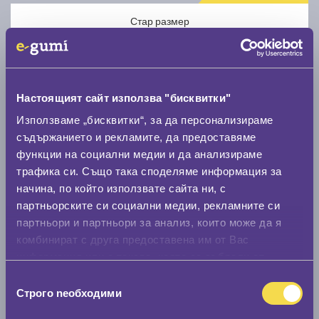
Стар размер
Настоящият сайт използва "бисквитки"
Използваме „бисквитки“, за да персонализираме
Нов размер
съдържанието и рекламите, да предоставяме
функции на социални медии и да анализираме
трафика си. Също така споделяме информация за
начина, по който използвате сайта ни, с
партньорските си социални медии, рекламните си
партньори и партньори за анализ, които може да я
Стар размер
комбинират с друга предоставена им от Вас
информация или с такава, която са събрали от
0 мм.
ползването от Ваша страна на услугите им.
Избор
Нов размер
Строго nеобходими
на
0 мм.
съгласие