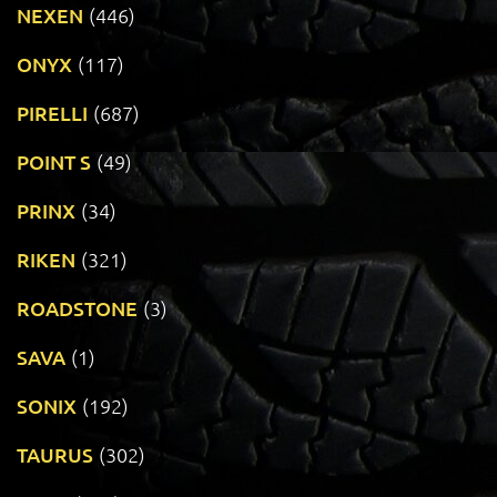
NEXEN
(446)
ONYX
(117)
PIRELLI
(687)
POINT S
(49)
PRINX
(34)
RIKEN
(321)
ROADSTONE
(3)
SAVA
(1)
SONIX
(192)
TAURUS
(302)