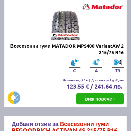
Всесезонни гуми MATADOR MPS400 VariantAW 2
215/75 R16
C
A
73
Налични над 20 +
|
Доставка от 1 до 2 дни
123.55 € / 241.64 лв.
виж повече
Добави отзив за
Всесезонни гуми
BFGOODRICH ACTIVAN 4S 215/75 R16