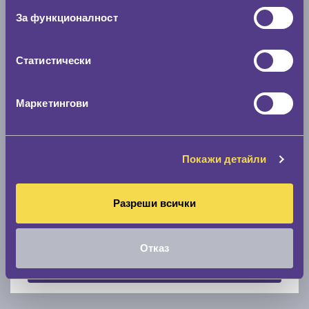
За функционалност
Скоростомер при 100
км/ч
0 км/ч
Статистически
Намери гуми с новия размер
Маркетингови
По марка автомобил
Марка
Покажи детайли
Разреши всички
Модел
Отказ
Покажи гуми