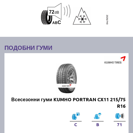
72
dB
C
A
B
ПОДОБНИ ГУМИ
Всесезонни гуми KUMHO PORTRAN CX11 215/75
R16
C
B
71