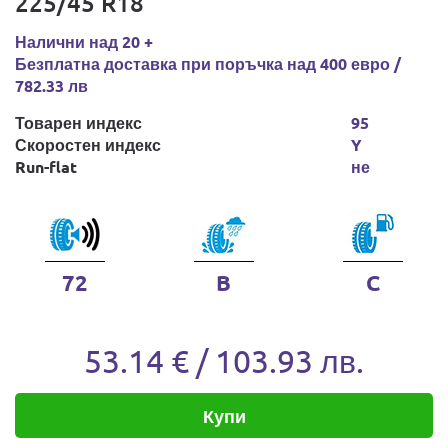
225/45 R18
Налични над 20 +
Безплатна доставка при поръчка над 400 евро /
782.33 лв
Товарен индекс
95
Скоростен индекс
Y
Run-flat
не
72
B
C
53.14 € / 103.93 лв.
Купи