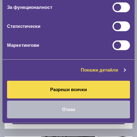
Скоростомер при 100
км/ч
За функционалност
0 км/ч
Статистически
Намери гуми с новия размер
Маркетингови
По марка автомобил
Марка
Покажи детайли
Разреши всички
Модел
Отказ
Покажи гуми