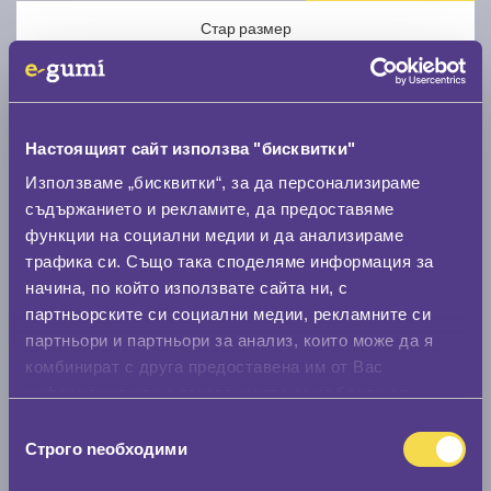
Стар размер
Настоящият сайт използва "бисквитки"
Използваме „бисквитки“, за да персонализираме
Нов размер
съдържанието и рекламите, да предоставяме
функции на социални медии и да анализираме
трафика си. Също така споделяме информация за
начина, по който използвате сайта ни, с
партньорските си социални медии, рекламните си
партньори и партньори за анализ, които може да я
Стар размер
комбинират с друга предоставена им от Вас
информация или с такава, която са събрали от
0 мм.
ползването от Ваша страна на услугите им.
Избор
Нов размер
Строго nеобходими
на
0 мм.
съгласие