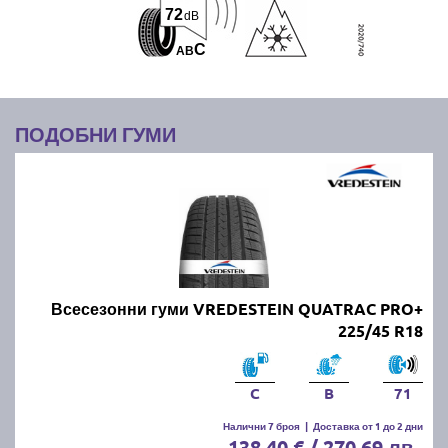
72
dB
C
A
B
ПОДОБНИ ГУМИ
Всесезонни гуми VREDESTEIN QUATRAC PRO+
225/45 R18
C
B
71
Налични 7 броя
|
Доставка от 1 до 2 дни
138.40 € / 270.69 лв.