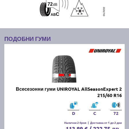
72
dB
C
A
B
ПОДОБНИ ГУМИ
Всесезонни гуми UNIROYAL AllSeasonExpert 2
215/60 R16
D
C
72
Налични 2 броя
|
Доставка от 1 до 2 дни
113.89 € / 222.75 лв.