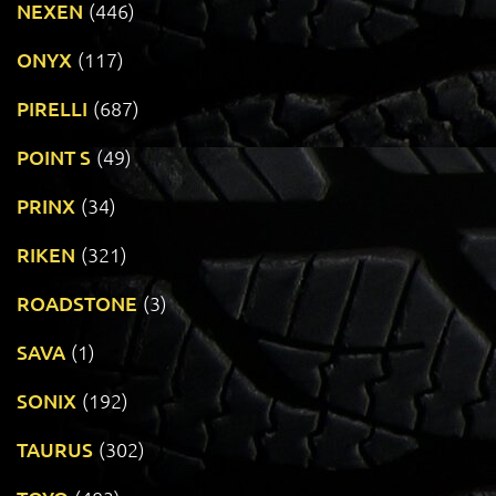
NEXEN
(446)
ONYX
(117)
PIRELLI
(687)
POINT S
(49)
PRINX
(34)
RIKEN
(321)
ROADSTONE
(3)
SAVA
(1)
SONIX
(192)
TAURUS
(302)