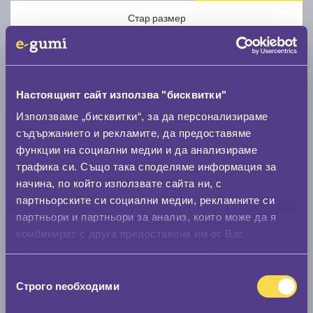
Стар размер
Настоящият сайт използва "бисквитки"
Използваме „бисквитки“, за да персонализираме
Нов размер
съдържанието и рекламите, да предоставяме
функции на социални медии и да анализираме
трафика си. Също така споделяме информация за
начина, по който използвате сайта ни, с
партньорските си социални медии, рекламните си
партньори и партньори за анализ, които може да я
Стар размер
комбинират с друга предоставена им от Вас
информация или с такава, която са събрали от
0 мм.
ползването от Ваша страна на услугите им.
Избор
Нов размер
Строго nеобходими
на
0 мм.
съгласие