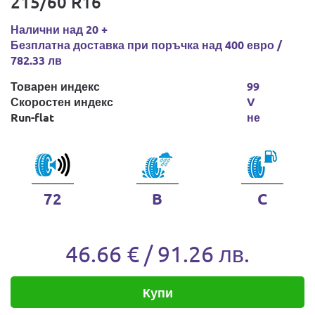
215/60 R16
Налични над 20 +
Безплатна доставка при поръчка над 400 евро /
782.33 лв
Товарен индекс
99
Скоростен индекс
V
Run-flat
не
72
B
C
46.66 € / 91.26 лв.
Купи