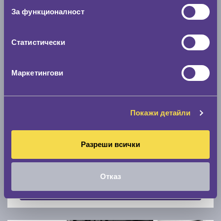
Скоростомер при 100
км/ч
За функционалност
0 км/ч
Статистически
Намери гуми с новия размер
Маркетингови
По марка автомобил
Марка
Покажи детайли
Разреши всички
Модел
Отказ
Покажи гуми