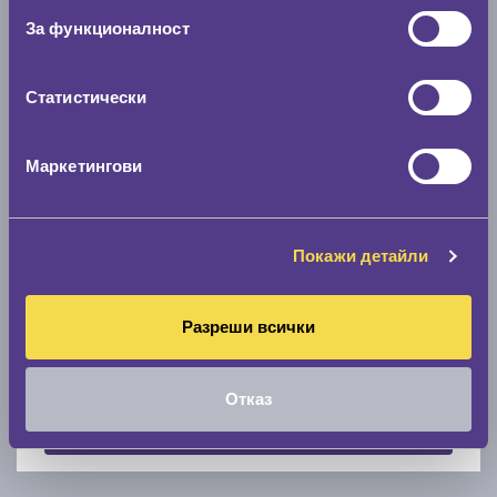
За функционалност
Скоростомер при 100
км/ч
0 км/ч
Статистически
Намери гуми с новия размер
Маркетингови
По марка автомобил
Марка
Покажи детайли
Разреши всички
Модел
Отказ
Покажи гуми