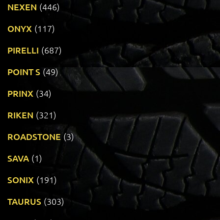
NEXEN
(446)
ONYX
(117)
PIRELLI
(687)
POINT S
(49)
PRINX
(34)
RIKEN
(321)
ROADSTONE
(3)
SAVA
(1)
SONIX
(191)
TAURUS
(303)