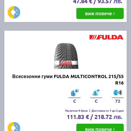
47.84 € / 93.57 лв.
виж повече
Всесезонни гуми FULDA MULTICONTROL 215/55
R16
C
C
72
Налични 4 броя
|
Доставка от 1 до 2 дни
111.83 € / 218.72 лв.
виж повече