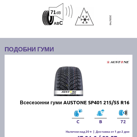
71
dB
C
A
B
ПОДОБНИ ГУМИ
Всесезонни гуми AUSTONE SP401 215/55 R16
C
B
72
Налични над 20 +
|
Доставка от 1 до 2 дни