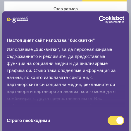
Стар размер
Настоящият сайт използва "бисквитки"
Използваме „бисквитки“, за да персонализираме
Нов размер
съдържанието и рекламите, да предоставяме
функции на социални медии и да анализираме
трафика си. Също така споделяме информация за
начина, по който използвате сайта ни, с
партньорските си социални медии, рекламните си
партньори и партньори за анализ, които може да я
Стар размер
комбинират с друга предоставена им от Вас
информация или с такава, която са събрали от
0 мм.
ползването от Ваша страна на услугите им.
Избор
Нов размер
Строго nеобходими
на
0 мм.
съгласие