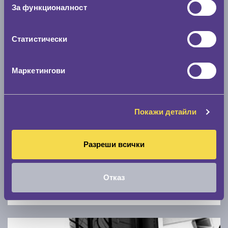
Скоростомер при 100
км/ч
За функционалност
0 км/ч
Статистически
Намери гуми с новия размер
Маркетингови
По марка автомобил
Марка
Покажи детайли
Модел
Разреши всички
Отказ
Покажи гуми