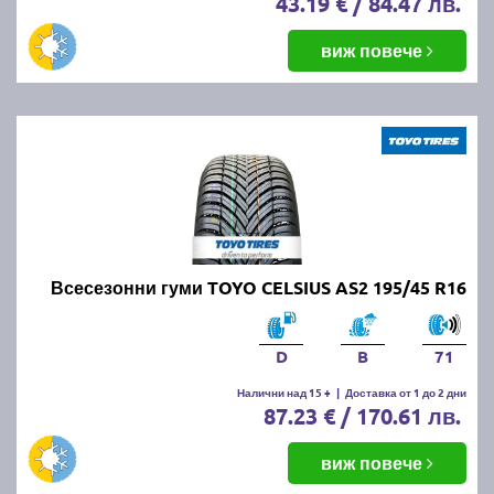
43.19 € / 84.47 лв.
виж повече
Всесезонни гуми TOYO CELSIUS AS2 195/45 R16
D
B
71
Налични над 15 +
|
Доставка от 1 до 2 дни
87.23 € / 170.61 лв.
виж повече