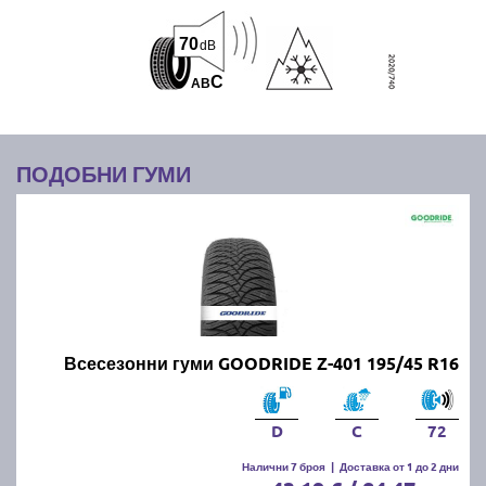
70
dB
C
A
B
ПОДОБНИ ГУМИ
Всесезонни гуми GOODRIDE Z-401 195/45 R16
D
C
72
Налични 7 броя
|
Доставка от 1 до 2 дни