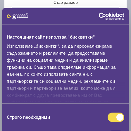
Стар размер
Настоящият сайт използва "бисквитки"
Нов размер
Използваме „бисквитки“, за да персонализираме
съдържанието и рекламите, да предоставяме
функции на социални медии и да анализираме
трафика си. Също така споделяме информация за
начина, по който използвате сайта ни, с
партньорските си социални медии, рекламните си
партньори и партньори за анализ, които може да я
Стар размер
комбинират с друга предоставена им от Вас
0 мм.
информация или с такава, която са събрали от
ползването от Ваша страна на услугите им.
Избор
Нов размер
Строго nеобходими
на
0 мм.
съгласие