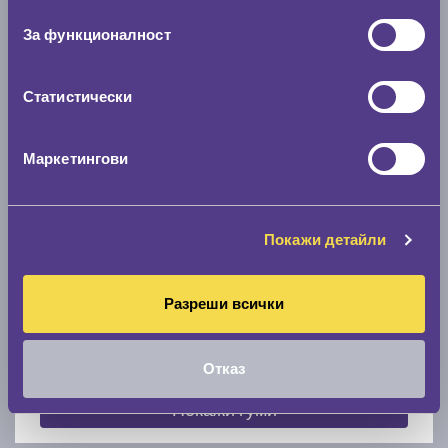
съгласие
0 мм.
За функционалност
Скоростомер при 100
км/ч
0 км/ч
Статистически
Намери гуми с новия размер
Маркетингови
По марка автомобил
Покажи детайли
Марка
Разреши всички
Модел
Отказ
Покажи гуми