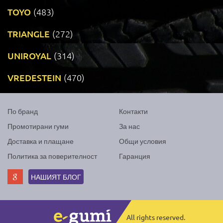
TOYO
(483)
TRIANGLE
(272)
UNIROYAL
(314)
VREDESTEIN
(470)
По бранд
Контакти
Промотирани гуми
За нас
Доставка и плащане
Общи условия
Политика за поверителност
Гаранция
НАШИЯТ БЛОГ
All rights reserved.