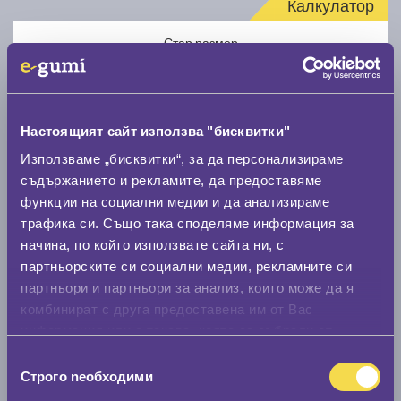
Калкулатор
Стар размер
Настоящият сайт използва "бисквитки"
Използваме „бисквитки“, за да персонализираме
Нов размер
съдържанието и рекламите, да предоставяме
функции на социални медии и да анализираме
трафика си. Също така споделяме информация за
начина, по който използвате сайта ни, с
партньорските си социални медии, рекламните си
партньори и партньори за анализ, които може да я
комбинират с друга предоставена им от Вас
Стар размер
информация или с такава, която са събрали от
0 мм.
ползването от Ваша страна на услугите им.
Избор
Строго nеобходими
Нов размер
на