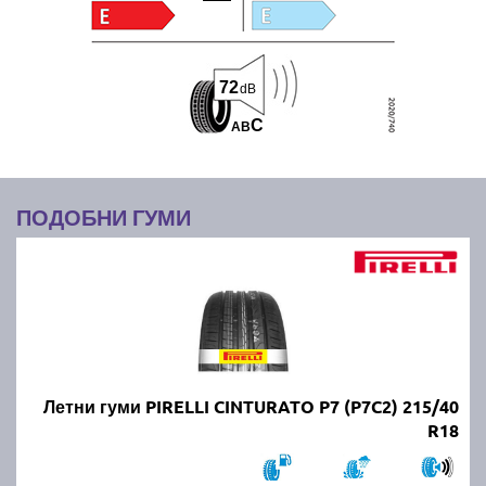
72
dB
C
A
B
ПОДОБНИ ГУМИ
Летни гуми PIRELLI CINTURATO P7 (P7C2) 215/40
R18