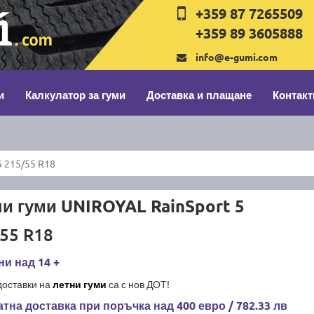
+359 87 7265509
+359 89 3605888
info@e-gumi.com
и
Калкулатор за гуми
Доставка и плащане
Контакт
5 215/55 R18
и гуми UNIROYAL RainSport 5
55 R18
и над 14 +
доставки на
летни гуми
са с нов ДОТ!
тна доставка при поръчка над 400 евро / 782.33 лв