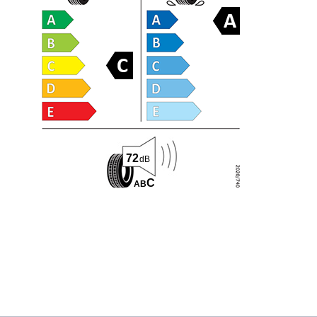
72
dB
C
A
B