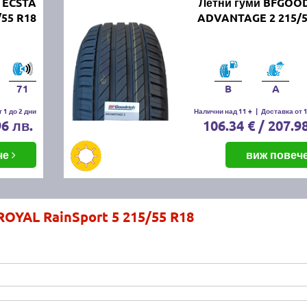
 ECSTA
Летни гуми BFGOO
/55 R18
ADVANTAGE 2 215/5
71
B
A
 1 до 2 дни
Налични над 11 +
|
Доставка от 1
96 лв.
106.34 € / 207.9
че
виж повеч
ROYAL RainSport 5 215/55 R18