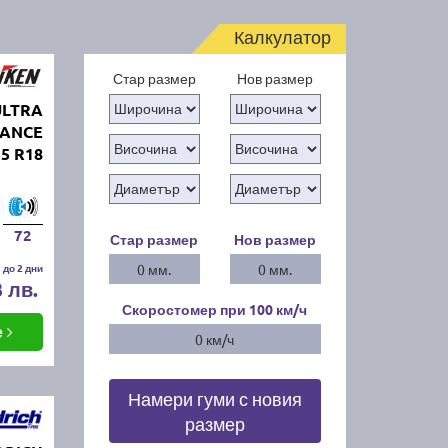
Калкулатор
Стар размер
Нов размер
ULTRA
MANCE
55 R18
72
Стар размер
Нов размер
 до 2 дни
0 мм.
0 мм.
3 лв.
Скоростомер при 100
км/ч
е
0 км/ч
Намери гуми с новия
размер