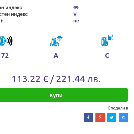
ен индекс
99
стен индекс
V
at
не
72
A
C
113.22 € / 221.44 лв.
Купи
Сподели в