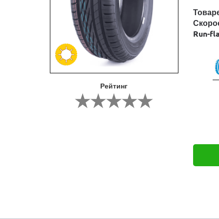
Товар
Скоро
Run-fl
Рейтинг