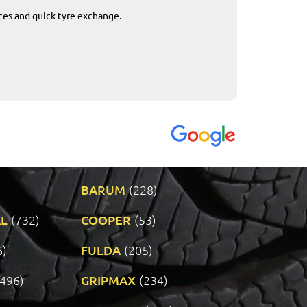
ices and quick tyre exchange.
Приемливо вре
VENDI - 27.04.2
BARUM
(228)
L
(732)
COOPER
(53)
6)
FULDA
(205)
(496)
GRIPMAX
(234)