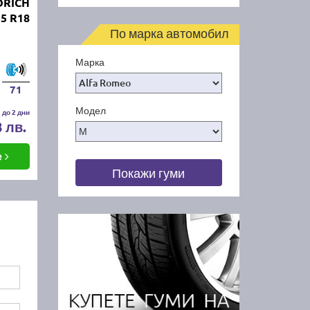
DRICH
5 R18
По марка автомобил
Марка
71
Модел
 до 2 дни
8 лв.
е
Покажи гуми