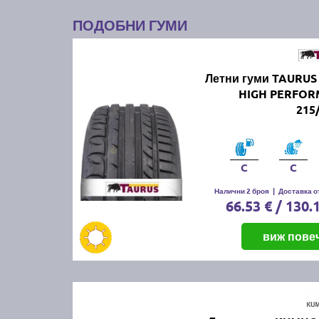
ПОДОБНИ ГУМИ
Летни гуми TAURUS
HIGH PERFO
215
C
C
Налични 2 броя
|
Доставка от
66.53 € / 130.
виж пове