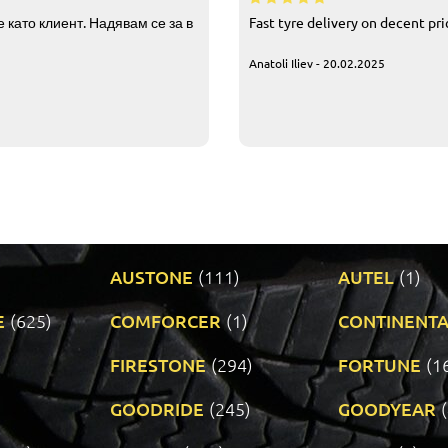
 като клиент. Надявам се за в
Fast tyre delivery on decent pr
Anatoli Iliev - 20.02.2025
AUSTONE
(111)
AUTEL
(1)
E
(625)
COMFORCER
(1)
CONTINENTA
)
FIRESTONE
(294)
FORTUNE
(1
GOODRIDE
(245)
GOODYEAR