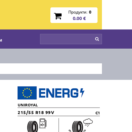
Продукти:
0
0.00 €
и
UNIROYAL
215/55 R18 99V
C1