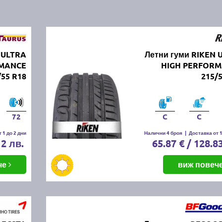
 ULTRA
Летни гуми RIKEN 
RMANCE
HIGH PERFOR
/55 R18
215/
72
C
C
 1 до 2 дни
Налични 4 броя
|
Доставка от 1
12 лв.
65.87 € / 128.8
че
виж повеч