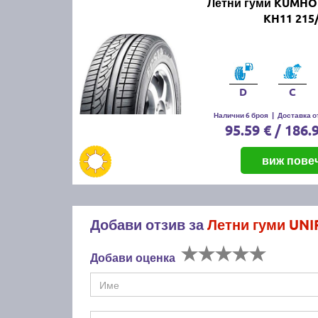
Летни гуми KUMHO
KH11 215
D
C
Налични 6 броя
|
Доставка от
95.59 € / 186.
виж пове
Добави отзив за
Летни гуми UNI
Добави оценка