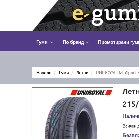
Гуми
По бранд
Промотирани гум
Начало
Гуми
Летни
UNIROYAL RainSport 
Летн
215/
Наличн
Всички 
Безпла