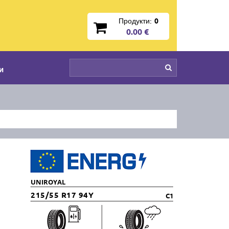
Продукти:
0
0.00 €
и
UNIROYAL
215/55 R17 94Y
C1