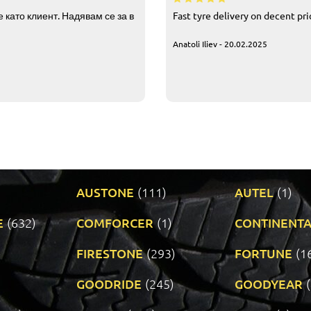
 като клиент. Надявам се за в
Fast tyre delivery on decent pr
Anatoli Iliev - 20.02.2025
AUSTONE
(111)
AUTEL
(1)
E
(632)
COMFORCER
(1)
CONTINENTA
)
FIRESTONE
(293)
FORTUNE
(1
GOODRIDE
(245)
GOODYEAR