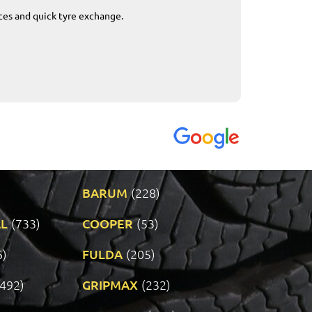
ices and quick tyre exchange.
Приемливо вре
VENDI - 27.04.2
BARUM
(228)
L
(733)
COOPER
(53)
6)
FULDA
(205)
(492)
GRIPMAX
(232)