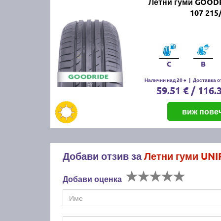
Летни гуми GOODR
107 215
C
B
Налични над 20 +
|
Доставка от
59.51 € / 116.
виж пове
Добави отзив за
Летни гуми UNI
Добави оценка