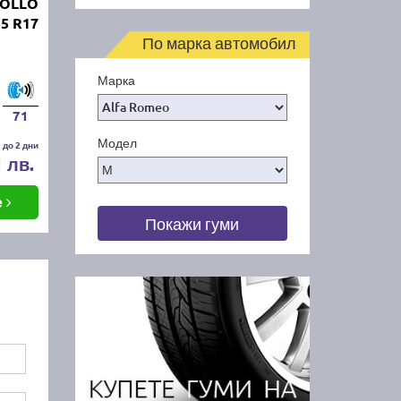
POLLO
55 R17
По марка автомобил
Марка
71
Модел
 до 2 дни
1 лв.
е
Покажи гуми