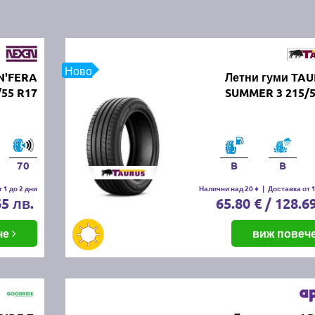
Ново
N'FERA
Летни гуми TAU
/55 R17
SUMMER 3 215/5
70
B
B
 1 до 2 дни
Налични над 20 +
|
Доставка от 1
65 лв.
65.80 € / 128.6
че
виж повеч