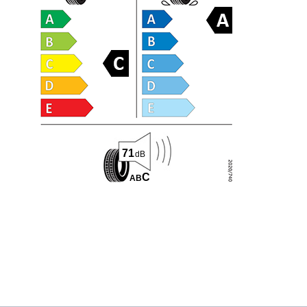
71
dB
C
A
B