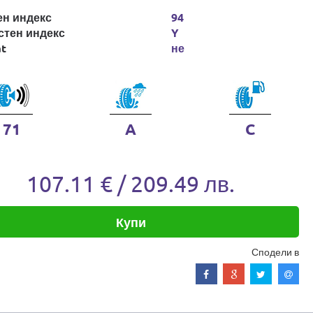
ен индекс
94
стен индекс
Y
at
не
71
A
C
107.11 € / 209.49 лв.
Купи
Сподели в