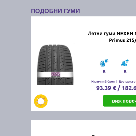
ПОДОБНИ ГУМИ
Летни гуми NEXEN 
Primus 215
B
B
Налични 3 броя
|
Доставка от
93.39 € / 182.
виж пове