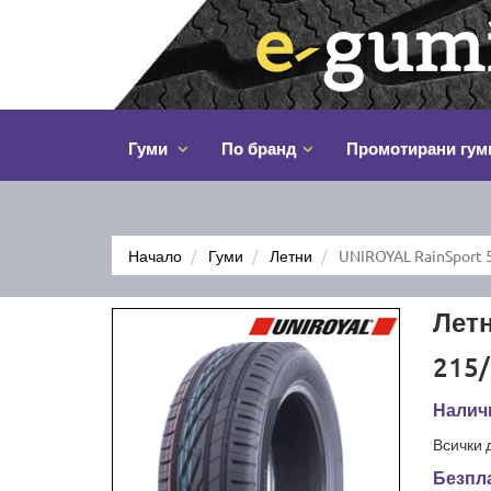
Гуми
По бранд
Промотирани гум
Начало
Гуми
Летни
UNIROYAL RainSport 
Летн
215/
Наличн
Всички 
Безпла