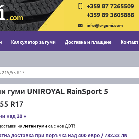
+359 87 7265509
+359 89 3605888
info@e-gumi.com
и
Калкулатор за гуми
Доставка и плащане
Контакт
5 215/55 R17
и гуми UNIROYAL RainSport 5
55 R17
и над 20 +
доставки на
летни гуми
са с нов ДОТ!
тна доставка при поръчка над 400 евро / 782.33 лв