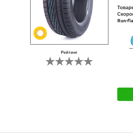
Товар
Скоро
Run-fl
Рейтинг