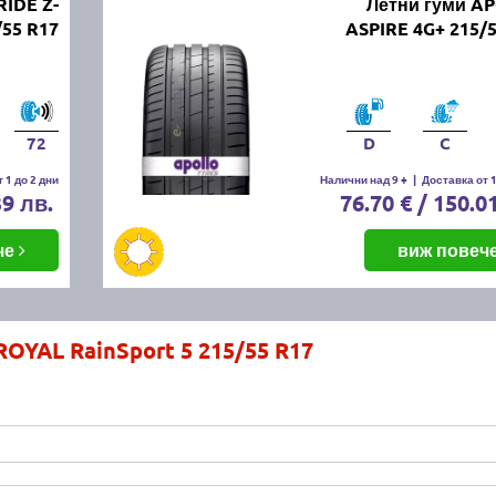
IDE Z-
Летни гуми A
/55 R17
ASPIRE 4G+ 215/
72
D
C
 1 до 2 дни
Налични над 9 +
|
Доставка от 1
39 лв.
76.70 € / 150.0
че
виж повеч
ROYAL RainSport 5 215/55 R17