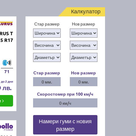
Калкулатор
Стар размер
Нов размер
RUS T
5 R17
71
Стар размер
Нов размер
 до 2 дни
0 мм.
0 мм.
9 лв.
Скоростомер при 100
км/ч
е
0 км/ч
Намери гуми с новия
размер