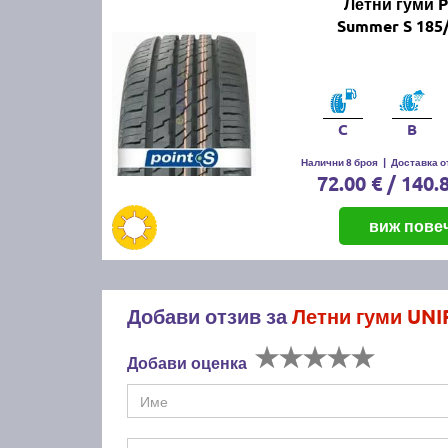
Летни гуми 
Summer S 185
C
B
Налични 8 броя
|
Доставка от
72.00 € / 140.
виж пове
Добави отзив за
Летни гуми UNI
Добави оценка