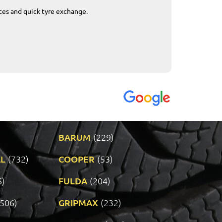
ices and quick tyre exchange.
Приемливо вре
VENDI - 27.04.2
BARUM
(229)
L
(732)
COOPER
(53)
6)
FULDA
(204)
(506)
GRIPMAX
(232)