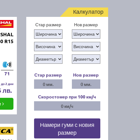
Калкулатор
Стар размер
Нов размер
RSHAL
0 R15
71
Стар размер
Нов размер
 до 2 дни
0 мм.
0 мм.
6 лв.
Скоростомер при 100
км/ч
е
0 км/ч
Намери гуми с новия
размер