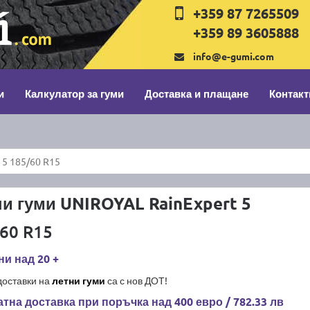
+359 87 7265509
+359 89 3605888
info@e-gumi.com
и
Калкулатор за гуми
Доставка и плащане
Контакт
 5 185/60 R15
и гуми UNIROYAL RainExpert 5
60 R15
и над 20 +
доставки на
летни гуми
са с нов ДОТ!
тна доставка при поръчка над 400 евро / 782.33 лв