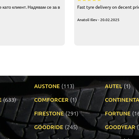
 като клиент. Надявам се за в
Fast tyre delivery on decent pr
Anatoli Iliev - 20.02.2025
AUSTONE
(113)
AUTEL
(1)
E
(633)
COMFORCER
(1)
CONTINENTA
)
FIRESTONE
(291)
FORTUNE
(1
GOODRIDE
(245)
GOODYEAR