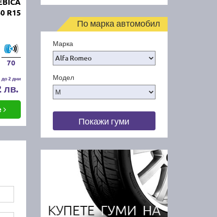
EBICA
0 R15
По марка автомобил
Марка
70
Модел
 до 2 дни
2 лв.
е
Покажи гуми