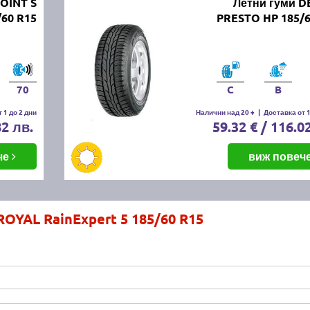
POINT S
Летни гуми D
/60 R15
PRESTO HP 185/6
70
C
B
 1 до 2 дни
Налични над 20 +
|
Доставка от 1
82 лв.
59.32 € / 116.0
че
виж повеч
ROYAL RainExpert 5 185/60 R15