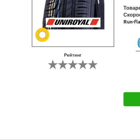
Товар
Скоро
Run-fl
Рейтинг