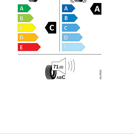
71
dB
C
A
B