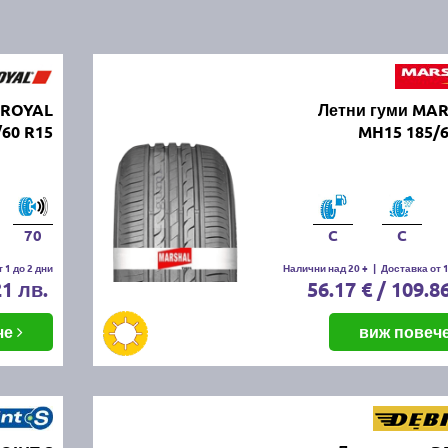
IROYAL
Летни гуми MA
/60 R15
MH15 185/6
70
C
C
 1 до 2 дни
Налични над 20 +
|
Доставка от 1
21 лв.
56.17 € / 109.8
че
виж повеч