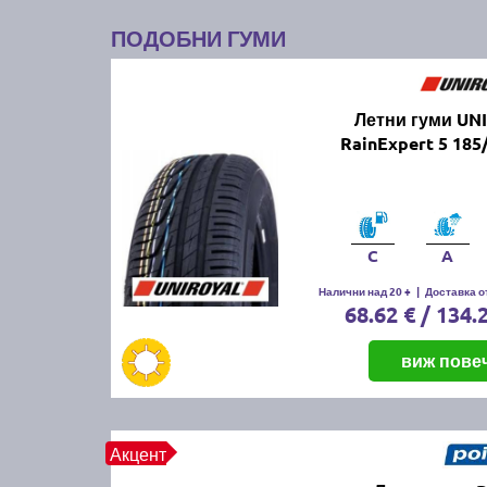
ПОДОБНИ ГУМИ
Летни гуми UN
RainExpert 5 185
C
A
Налични над 20 +
|
Доставка от
68.62 € / 134.
виж пове
Акцент