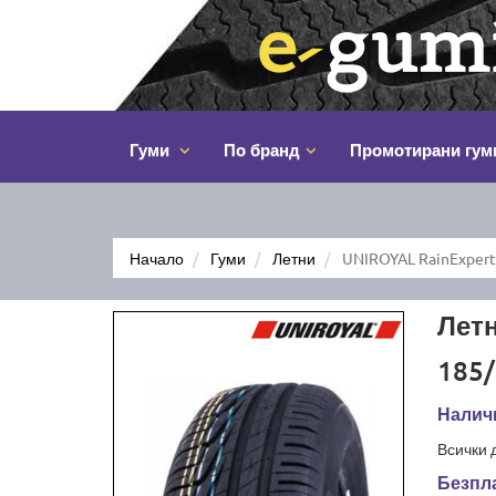
Гуми
По бранд
Промотирани гум
Начало
Гуми
Летни
UNIROYAL RainExpert
Летн
185/
Наличн
Всички 
Безпла