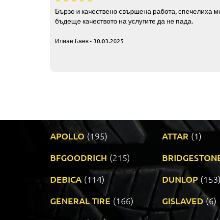
Бързо и качествено свършена работа, спечелиха ме
бъдеще качеството на услугите да не пада.
Илиан Баев - 30.03.2025
APOLLO
(195)
ATTAR
(1)
BFGOODRICH
(215)
BRIDGESTON
DEBICA
(114)
DUNLOP
(153
GENERAL TIRE
(166)
GISLAVED
(6)