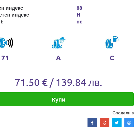
ен индекс
88
стен индекс
H
at
не
71
A
C
71.50 € / 139.84 лв.
Купи
Сподели в