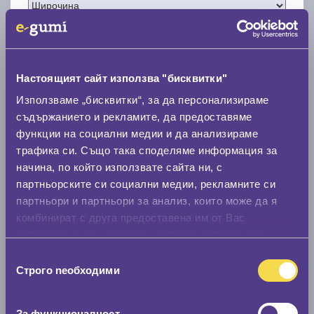
Настоящият сайт използва "бисквитки"
Нов размер
Използваме „бисквитки“, за да персонализираме
съдържанието и рекламите, да предоставяме
функции на социални медии и да анализираме
трафика си. Също така споделяме информация за
начина, по който използвате сайта ни, с
партньорските си социални медии, рекламните си
Стар размер
партньори и партньори за анализ, които може да я
комбинират с друга предоставена им от Вас
0 мм.
информация или с такава, която са събрали от
Нов размер
ползването от Ваша страна на услугите им.
Избор
0 мм.
Строго nеобходими
на
съгласие
Скоростомер при 100
км/ч
За функционалност