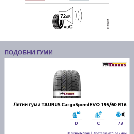
72
dB
C
A
B
ПОДОБНИ ГУМИ
Летни гуми TAURUS CargoSpeedEVO 195/60 R16
D
C
73
Налични 6 броя
|
Доставка от 1 до 2 дни