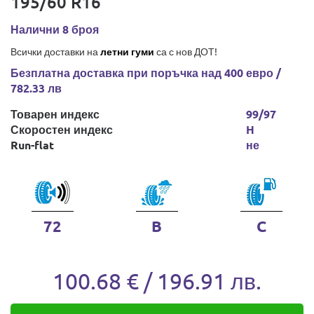
195/60 R16
Налични 8 броя
Всички доставки на
летни гуми
са с нов ДОТ!
Безплатна доставка при поръчка над 400 евро /
782.33 лв
Товарен индекс
99/97
Скоростен индекс
H
Run-flat
не
72
B
C
100.68 € / 196.91 лв.