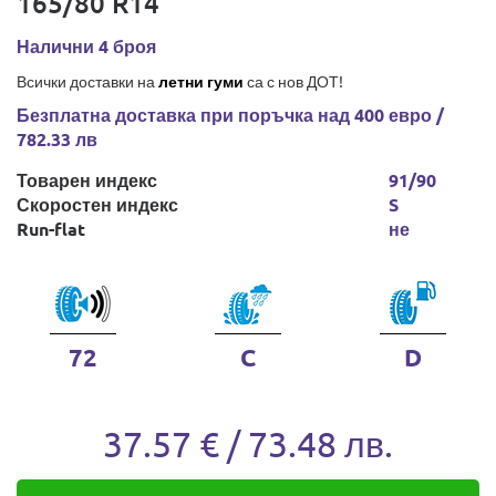
165/80 R14
Налични 4 броя
Всички доставки на
летни гуми
са с нов ДОТ!
Безплатна доставка при поръчка над 400 евро /
782.33 лв
Товарен индекс
91/90
Скоростен индекс
S
Run-flat
не
72
C
D
37.57 € / 73.48 лв.