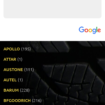
APOLLO
(195)
ATTAR
(1)
AUSTONE
(111)
AUTEL
(1)
BARUM
(228)
BFGOODRICH
(216)