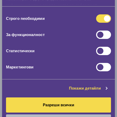
информация или с такава, която са събрали от
ползването от Ваша страна на услугите им.
Избор
Строго nеобходими
на
съгласие
За функционалност
Статистически
Маркетингови
Покажи детайли
Разреши всички