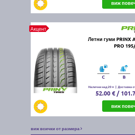
виж пове
Акцент
Летни гуми PRINX 
PRO 195
C
B
Налични над 20 +
|
Доставка от
52.00 € / 101.
виж пове
виж всички от размера