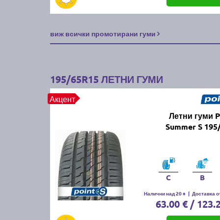
виж всички промотирани гуми
195/65R15 ЛЕТНИ ГУМИ
Акцент
Летни гуми 
Summer S 195
C
B
Налични над 20 +
|
Доставка от
63.00 € / 123.