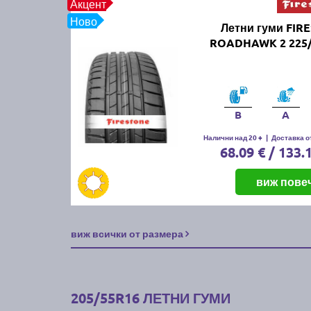
Акцент
Ново
Летни гуми FIR
ROADHAWK 2 225/
B
A
Налични над 20 +
|
Доставка от
68.09 € / 133.
виж пове
виж всички от размера
205/55R16 ЛЕТНИ ГУМИ