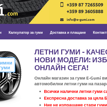
+359 87 7265509
+359 89 3605888
info@e-gumi.com
и
Калкулатор за гуми
Доставка и плащане
Контакт
ЛЕТНИ ГУМИ - КАЧ
НОВИ МОДЕЛИ: ИЗ
имни
ОНЛАЙН СЕГА!
гуми
Онлайн магазин за гуми E-Gumi в
автомобилни летни гуми на пазар
Всички налични летни гуми 
Експресна доставка за цяла 
Ние не изпращаме стари гуми