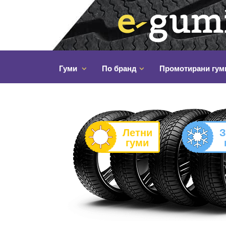
Гуми
По бранд
Промотирани гум
Летни
З
гуми