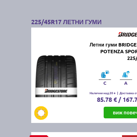
225/45R17 ЛЕТНИ ГУМИ
Летни гуми BRIDG
POTENZA SPO
225
C
A
Налични над 20 +
|
Доставка от
85.78 € / 167.
виж пове