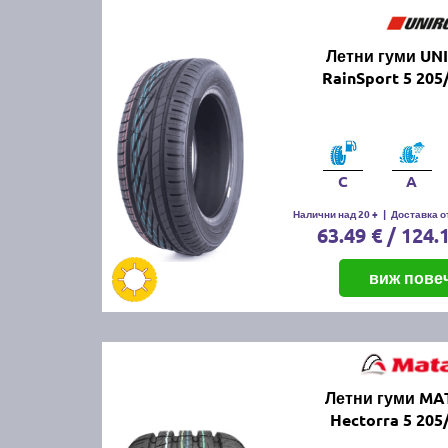
Летни гуми UN
RainSport 5 205
C
A
Налични над 20 +
|
Доставка от
63.49 € / 124.
виж пове
Летни гуми M
Hectorra 5 205