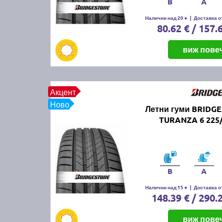
B
A
Налични над 20 +
|
Доставка от
80.62 € / 157.
виж пове
Акцент
Ново
Летни гуми BRIDG
TURANZA 6 225/
B
A
Налични над 15 +
|
Доставка от
148.39 € / 290.
виж пове