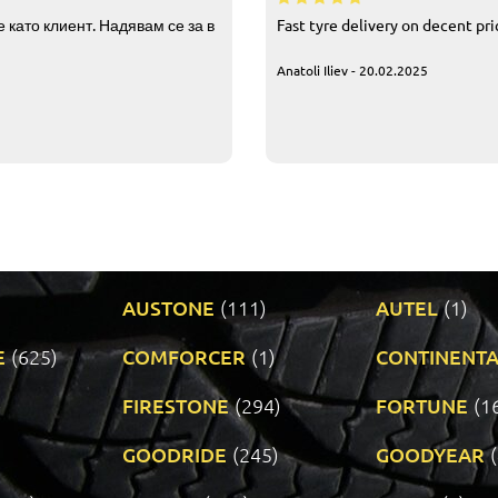
 като клиент. Надявам се за в
Fast tyre delivery on decent pr
Anatoli Iliev - 20.02.2025
AUSTONE
(111)
AUTEL
(1)
E
(625)
COMFORCER
(1)
CONTINENTA
)
FIRESTONE
(294)
FORTUNE
(1
GOODRIDE
(245)
GOODYEAR