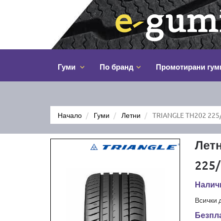
Гуми
По бранд
Промотирани гум
Начало
Гуми
Летни
TRIANGLE TH202 225
Лет
225/
Налич
Всички 
Безпла