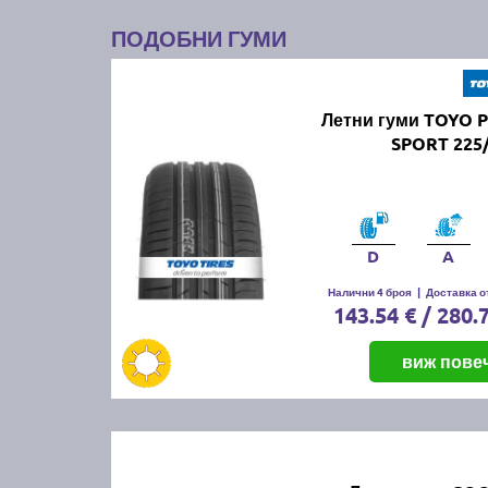
ПОДОБНИ ГУМИ
Летни гуми TOYO 
SPORT 225/
D
A
Налични 4 броя
|
Доставка от
143.54 € / 280.
виж пове