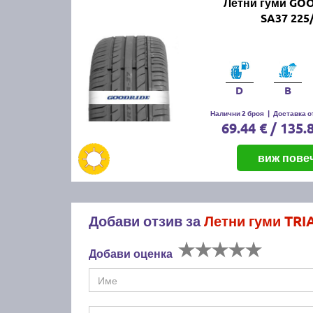
Летни гуми GO
SA37 225
D
B
Налични 2 броя
|
Доставка от
69.44 € / 135.
виж пове
Добави отзив за
Летни гуми TRI
Добави оценка