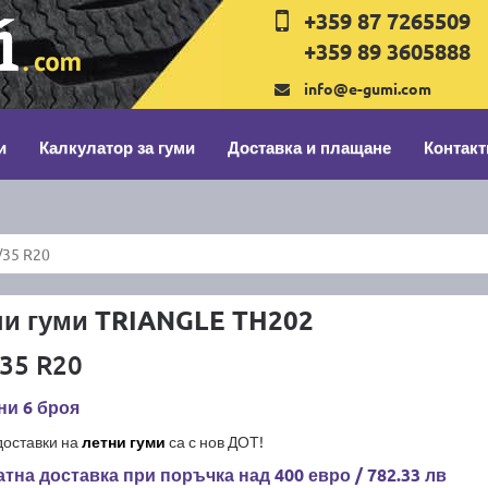
+359 87 7265509
+359 89 3605888
info@e-gumi.com
и
Калкулатор за гуми
Доставка и плащане
Контакт
/35 R20
ни гуми TRIANGLE TH202
35 R20
ни 6 броя
доставки на
летни гуми
са с нов ДОТ!
тна доставка при поръчка над 400 евро / 782.33 лв