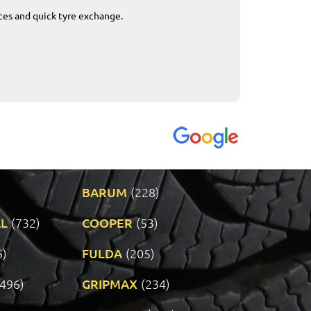
ices and quick tyre exchange.
Приемливо вре
VENDI - 27.04.2
BARUM
(228)
L
(732)
COOPER
(53)
6)
FULDA
(205)
(496)
GRIPMAX
(234)