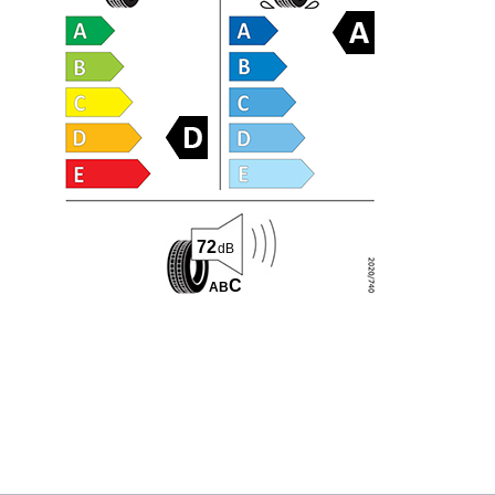
72
dB
C
A
B