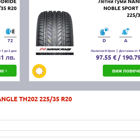
ODRIDE
Летни гуми NA
/35 R20
NOBLE SPORT 
225/
72
D
A
 1 до 2 дни
Налични 8 броя
|
Доставка от 1
81 лв.
97.55 € / 190.7
че
виж повеч
ANGLE TH202 225/35 R20