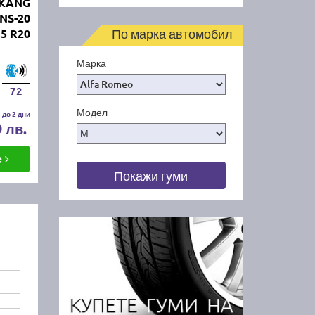
NKANG
NS-20
По марка автомобил
35 R20
Марка
72
Модел
 до 2 дни
9 лв.
е
Покажи гуми