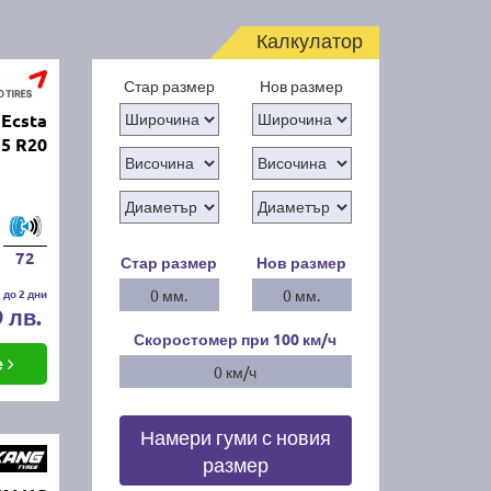
Калкулатор
Стар размер
Нов размер
Ecsta
35 R20
72
Стар размер
Нов размер
 до 2 дни
0 мм.
0 мм.
9 лв.
Скоростомер при 100
км/ч
е
0 км/ч
Намери гуми с новия
размер