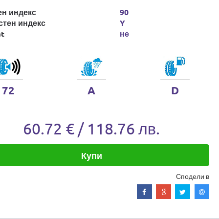
ен индекс
90
стен индекс
Y
at
не
72
A
D
60.72 € / 118.76 лв.
Купи
Сподели в