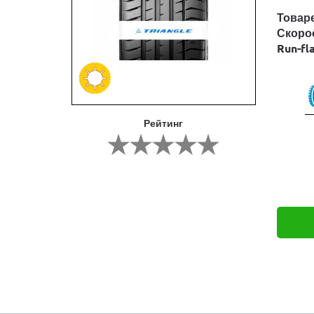
Товар
Скоро
Run-fl
Рейтинг