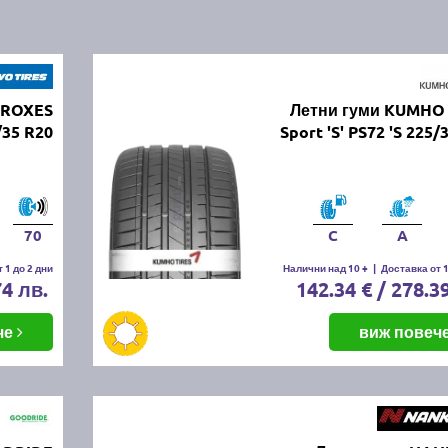
PROXES
Летни гуми KUMHO 
35 R20
Sport 'S' PS72 'S 225/
70
C
A
 1 до 2 дни
Налични над 10 +
|
Доставка от 1
74 лв.
142.34 € / 278.3
че
виж повеч