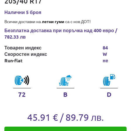
205/40 R17
Налични 5 броя
Всички доставки на
летни гуми
са с нов ДОТ!
Безплатна доставка при поръчка над 400 евро /
782.33 лв
Товарен индекс
84
Скоростен индекс
W
Run-flat
не
72
B
D
45.91 € / 89.79 лв.