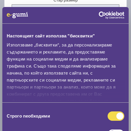
Настоящият сайт използва "бисквитки"
Нов размер
Използваме „бисквитки“, за да персонализираме
съдържанието и рекламите, да предоставяме
функции на социални медии и да анализираме
трафика си. Също така споделяме информация за
начина, по който използвате сайта ни, с
партньорските си социални медии, рекламните си
партньори и партньори за анализ, които може да я
Стар размер
комбинират с друга предоставена им от Вас
0 мм.
информация или с такава, която са събрали от
ползването от Ваша страна на услугите им.
Нов размер
Избор
Строго nеобходими
на
0 мм.
съгласие
Скоростомер при 100
км/ч