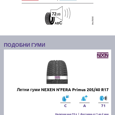
72
dB
C
A
B
ПОДОБНИ ГУМИ
Летни гуми NEXEN N'FERA Primus 205/40 R17
C
A
71
Налични над 19 +
|
Доставка от 1 до 2 дни