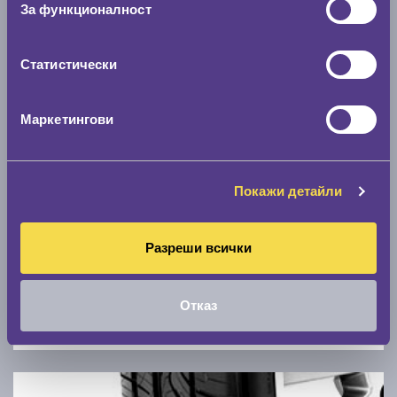
За функционалност
0 км/ч
Статистически
Намери гуми с новия размер
Маркетингови
По марка автомобил
Марка
Покажи детайли
Модел
Разреши всички
Отказ
Покажи гуми