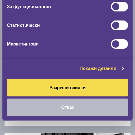
Скоростомер при 100
км/ч
За функционалност
0 км/ч
Статистически
Намери гуми с новия размер
Маркетингови
По марка автомобил
Марка
Покажи детайли
Разреши всички
Модел
Отказ
Покажи гуми