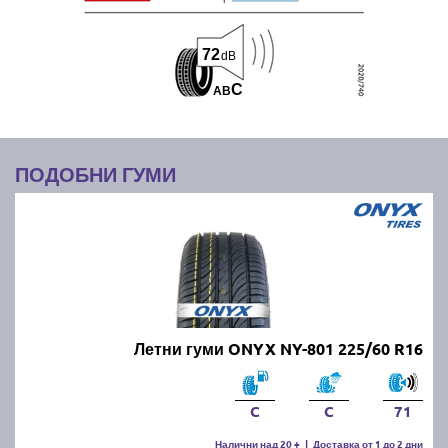
72
dB
C
A
B
ПОДОБНИ ГУМИ
Летни гуми ONYX NY-801 225/60 R16
C
C
71
Налични над 20 +
|
Доставка от 1 до 2 дни