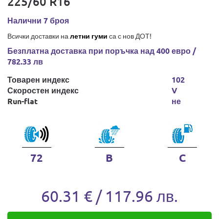
225/60 R16
Налични 7 броя
Всички доставки на
летни гуми
са с нов ДОТ!
Безплатна доставка при поръчка над 400 евро /
782.33 лв
Товарен индекс
102
Скоростен индекс
V
Run-flat
не
72
B
C
60.31 € / 117.96 лв.