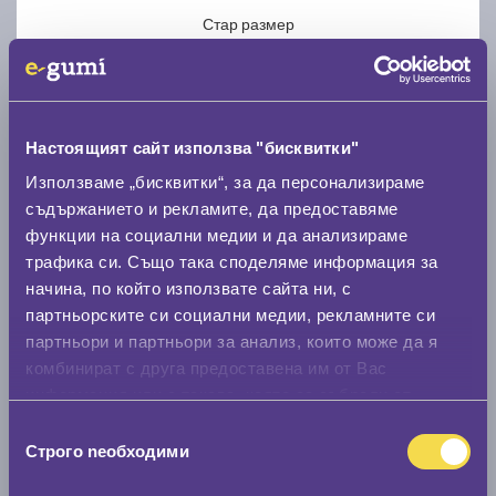
Стар размер
Настоящият сайт използва "бисквитки"
Използваме „бисквитки“, за да персонализираме
Нов размер
съдържанието и рекламите, да предоставяме
функции на социални медии и да анализираме
трафика си. Също така споделяме информация за
начина, по който използвате сайта ни, с
партньорските си социални медии, рекламните си
партньори и партньори за анализ, които може да я
Стар размер
комбинират с друга предоставена им от Вас
0 мм.
информация или с такава, която са събрали от
ползването от Ваша страна на услугите им.
Избор
Нов размер
Строго nеобходими
на
0 мм.
съгласие