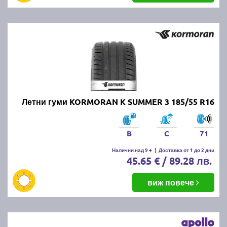
Летни гуми KORMORAN K SUMMER 3 185/55 R16
B
C
71
Налични над 9 +
|
Доставка от 1 до 2 дни
45.65 € / 89.28 лв.
виж повече