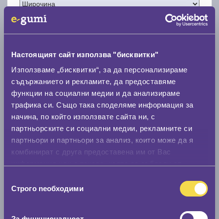
Настоящият сайт използва "бисквитки"
Нов размер
Използваме „бисквитки“, за да персонализираме
съдържанието и рекламите, да предоставяме
функции на социални медии и да анализираме
трафика си. Също така споделяме информация за
начина, по който използвате сайта ни, с
партньорските си социални медии, рекламните си
Стар размер
партньори и партньори за анализ, които може да я
комбинират с друга предоставена им от Вас
0 мм.
информация или с такава, която са събрали от
Нов размер
ползването от Ваша страна на услугите им.
Избор
0 мм.
Строго nеобходими
на
съгласие
Скоростомер при 100
км/ч
За функционалност