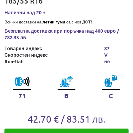
185/55 R16
Налични над 20 +
Всички доставки на
летни гуми
са с нов ДОТ!
Безплатна доставка при поръчка над 400 евро /
782.33 лв
Товарен индекс
87
Скоростен индекс
V
Run-flat
не
71
B
C
42.70 € / 83.51 лв.