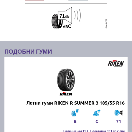
71
dB
C
A
B
ПОДОБНИ ГУМИ
Летни гуми RIKEN R SUMMER 3 185/55 R16
B
C
71
Налични над 11 +
|
Доставка от 1 до 2 дни