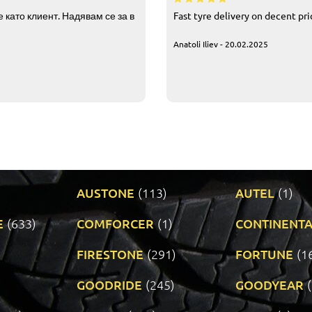
 като клиент. Надявам се за в
Fast tyre delivery on decent pr
Anatoli Iliev - 20.02.2025
AUSTONE
(113)
AUTEL
(1)
E
(633)
COMFORCER
(1)
CONTINENTA
)
FIRESTONE
(291)
FORTUNE
(1
GOODRIDE
(245)
GOODYEAR