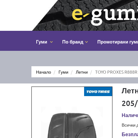
Гуми
По бранд
Промотирани гум
Начало
Гуми
Летни
TOYO PROXES R888R 
Лет
205/
Налич
Всички 
Безпла