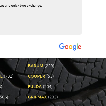
ices and quick tyre exchange.
Приемливо вре
VENDI - 27.04.2
BARUM
(229)
L
(732)
COOPER
(53)
6)
FULDA
(204)
(506)
GRIPMAX
(232)