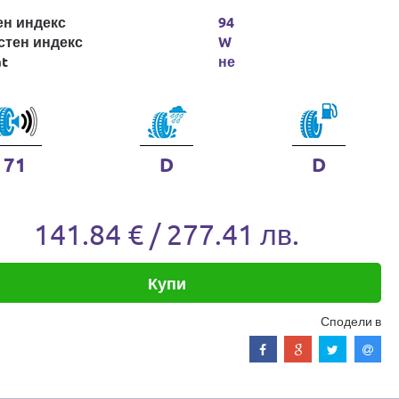
ен индекс
94
стен индекс
W
at
не
71
D
D
141.84 € / 277.41 лв.
Купи
Сподели в