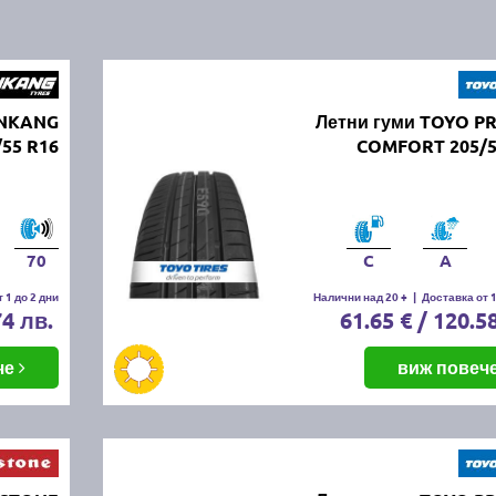
ANKANG
Летни гуми TOYO P
55 R16
COMFORT 205/5
70
C
A
 1 до 2 дни
Налични над 20 +
|
Доставка от 1
74 лв.
61.65 € / 120.5
че
виж повеч