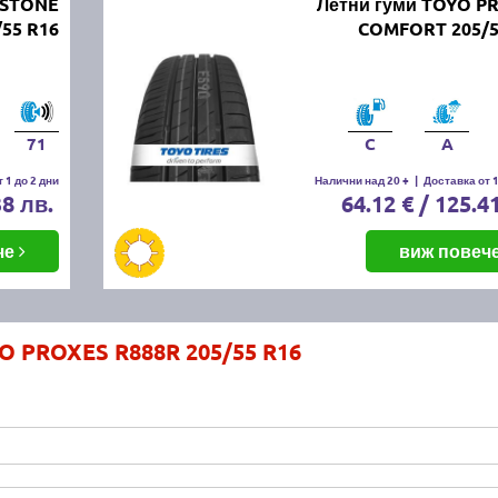
ESTONE
Летни гуми TOYO P
55 R16
COMFORT 205/5
71
C
A
 1 до 2 дни
Налични над 20 +
|
Доставка от 1
38 лв.
64.12 € / 125.4
че
виж повеч
O PROXES R888R 205/55 R16