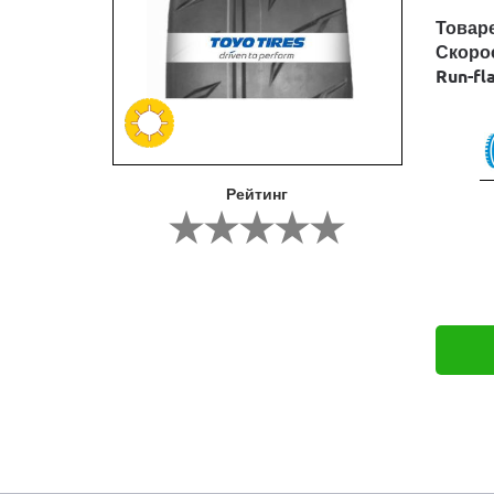
Товар
Скоро
Run-fl
Рейтинг