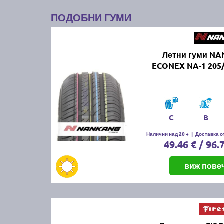
ПОДОБНИ ГУМИ
Летни гуми N
ECONEX NA-1 205/
C
B
Налични над 20 +
|
Доставка от
49.46 € / 96.
виж пове