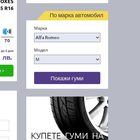
ROXES
5 R16
По марка автомобил
Марка
70
Модел
 до 2 дни
1 лв.
е
Покажи гуми