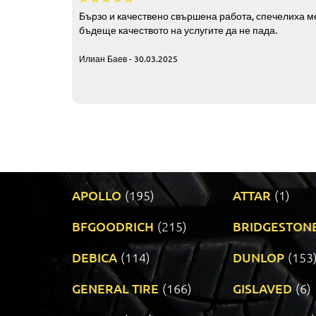
Бързо и качествено свършена работа, спечелиха ме
бъдеще качеството на услугите да не пада.
Илиан Баев - 30.03.2025
APOLLO
(195)
ATTAR
(1)
BFGOODRICH
(215)
BRIDGESTON
DEBICA
(114)
DUNLOP
(153
GENERAL TIRE
(166)
GISLAVED
(6)