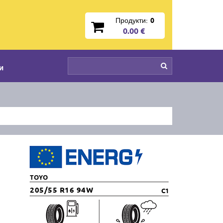
Продукти:
0
0.00 €
и
TOYO
205/55 R16 94W
C1