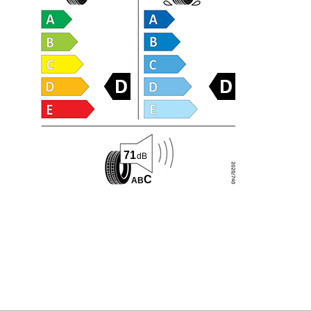
71
dB
C
A
B