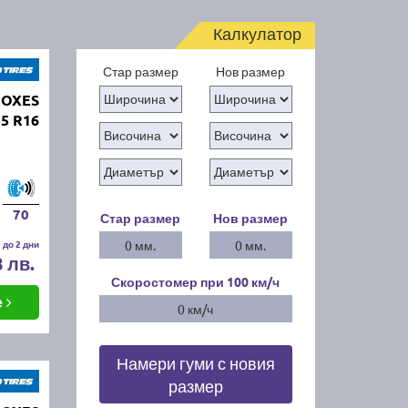
Калкулатор
Стар размер
Нов размер
ROXES
5 R16
70
Стар размер
Нов размер
 до 2 дни
0 мм.
0 мм.
8 лв.
Скоростомер при 100
км/ч
е
0 км/ч
Намери гуми с новия
размер