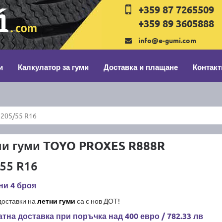
+359 87 7265509
+359 89 3605888
info@e-gumi.com
и
Калкулатор за гуми
Доставка и плащане
Контакт
205/55 R16
ни гуми TOYO PROXES R888R
55 R16
ни 4 броя
доставки на
летни гуми
са с нов ДОТ!
тна доставка при поръчка над 400 евро / 782.33 лв