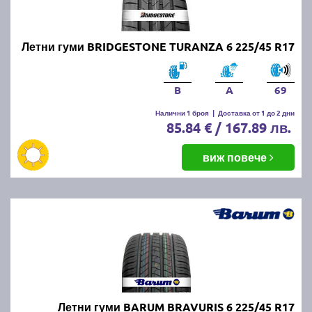
Онлайн магазин E-gumi не предлага летни гуми с
безплатна доставка, но предлага експресна
доставка до всички точки на страната.
Летни гуми BRIDGESTONE TURANZA 6 225/45 R17
Възползвайте се от директна доставка до Варна,
Пловдив, Бургас, София, Стара Загора, Велико
Търново, Русе, Плевен, Ловеч, Видин,
B
A
69
Благоевград, Кюстендил, Перник, Хасково,
Силистра, Добрич и други градове.
Налични 1 броя
|
Доставка от 1 до 2 дни
85.84 € / 167.89 лв.
виж повече
Летни гуми BARUM BRAVURIS 6 225/45 R17