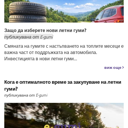
Защо да изберете нови летни гуми?
публикувана
от
E-gumi
Смяната на гумите с настъпването на топлите месеци е
важна част от поддръжката на автомобила.
Инвестицията в нови летни гуми...
виж още
Кога е оптималното време за закупуване на летни
гуми?
публикувана от E-gumi