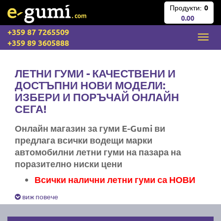
Продукти:
0
0.00
+359 87 7265509
+359 89 3605888
ЛЕТНИ ГУМИ - КАЧЕСТВЕНИ И
ДОСТЪПНИ НОВИ МОДЕЛИ:
ИЗБЕРИ И ПОРЪЧАЙ ОНЛАЙН
СЕГА!
Онлайн магазин за гуми E-Gumi ви
предлага всички водещи марки
автомобилни летни гуми на пазара на
поразително ниски цени
Всички налични летни гуми са НОВИ
Експресна доставка за цяла България
виж повече
Ние не изпращаме стари гуми