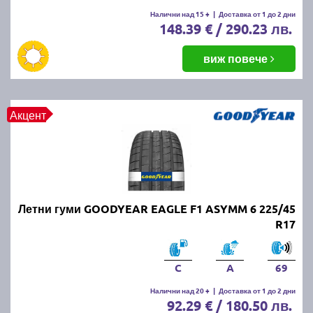
Летните гуми се считат за износени, когато
Налични над 15 +
|
Доставка от 1 до 2 дни
148.39 € / 290.23 лв.
дълбочината на протектора падне под 1.6 мм.
Въпреки това, за по-добро сцепление и
безопасност се препоръчва смяната им при
виж повече
дълбочина под 3 мм.
ПРОЧЕТИ ОЩЕ:
Има ли закон за зимни гуми в
Акцент
България?
Можем ли да шофираме със
зимни гуми през лятото?
Летни гуми GOODYEAR EAGLE F1 ASYMM 6 225/45
Въпреки че е законно, не се препоръчва, защото
R17
зимните гуми са направени от по-мека смес, която
се износва по-бързо при високи температури.
Освен това, те имат по-дълъг спирачен път и по-
C
A
69
слабо сцепление на суха и мокра настилка през
Налични над 20 +
|
Доставка от 1 до 2 дни
лятото.
92.29 € / 180.50 лв.