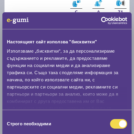
C
A
71
Налични над 20 +
|
Доставка от 1 до 2 дни
63.49 € / 124.18 лв.
виж повече
Настоящият сайт използва "бисквитки"
Използваме „бисквитки“, за да персонализираме
съдържанието и рекламите, да предоставяме
Акцент
функции на социални медии и да анализираме
трафика си. Също така споделяме информация за
начина, по който използвате сайта ни, с
партньорските си социални медии, рекламните си
партньори и партньори за анализ, които може да я
комбинират с друга предоставена им от Вас
Летни гуми DEBICA PRESTO HP2 205/55 R16
информация или с такава, която са събрали от
ползването от Ваша страна на услугите им.
Избор
D
B
70
Строго nеобходими
на
съгласие
Налични над 12 +
|
Доставка от 1 до 2 дни