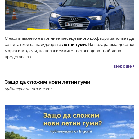
С настъпването на топлите месеци много шофьори започват да
се питат кои са най-добрите
летни гуми
. На пазара има десетки
марки и модели, но независимите тестове дават най-ясна
представа за...
виж още
Защо да сложим нови летни гуми
публикувана от E-gumi