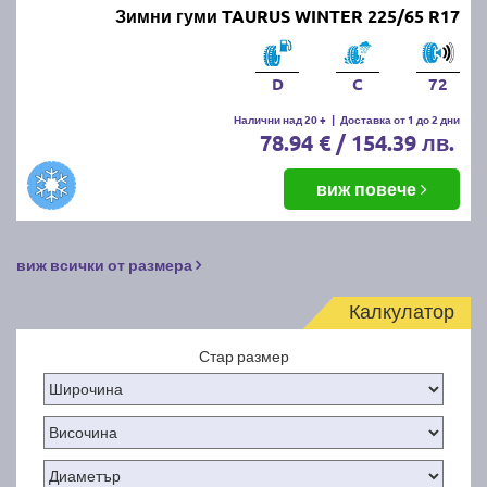
Зимни гуми TAURUS WINTER 225/65 R17
D
C
72
Налични над 20 +
|
Доставка от 1 до 2 дни
78.94 € / 154.39 лв.
виж повече
виж всички от размера
Калкулатор
Стар размер