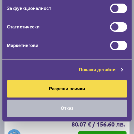
59.40 € / 116.18 лв.
За функционалност
виж повече
Статистически
Маркетингови
Покажи детайли
Зимни гуми FIRESTONE WINTERHAWK 4 205/55
Разреши всички
R16
C
B
71
Отказ
Налични над 20 +
|
Доставка от 1 до 2 дни
80.07 € / 156.60 лв.