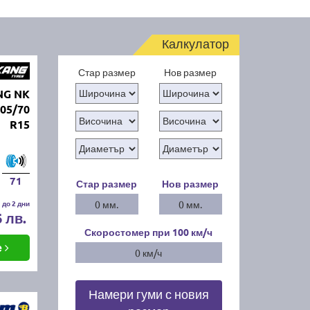
Калкулатор
Стар размер
Нов размер
NG NK
205/70
R15
71
Стар размер
Нов размер
 до 2 дни
0 мм.
0 мм.
6 лв.
Скоростомер при 100
км/ч
е
0 км/ч
Намери гуми с новия