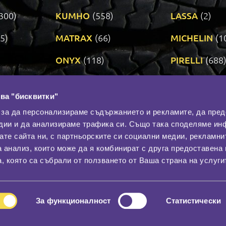
300)
KUMHO
(558)
LASSA
(2)
5)
MATRAX
(66)
MICHELIN
(1
ONYX
(118)
PIRELLI
(688
ROADSTONE
(3)
SAVA
(1)
ва "бисквитки"
TRIANGLE
(272)
UNIROYAL
(3
 за да персонализираме съдържанието и рекламите, да пре
дии и да анализираме трафика си. Също така споделяме ин
вате сайта ни, с партньорските си социални медии, рекламни
Контакти
С
а анализ, които може да я комбинират с друга предоставена 
За нас
, която са събрали от ползването от Ваша страна на услуги
Общи условия
лност
Гаранция
За функционалност
Статистически
© 2026
All rights reserved.