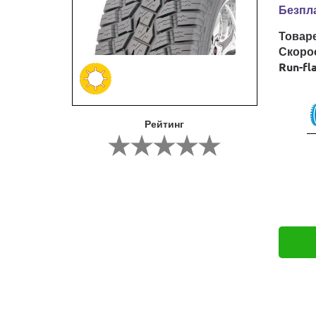
Безпла
Товар
Скоро
Run-fl
Рейтинг