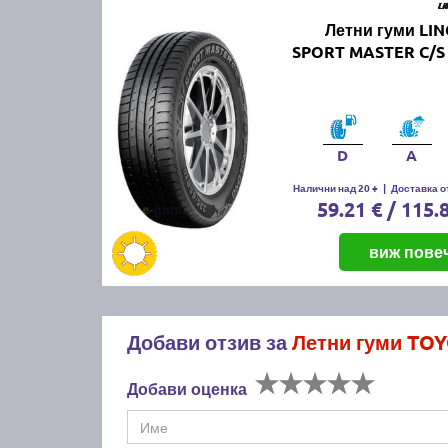
Летни гуми LI
SPORT MASTER C/S 
D
A
Налични над 20 +
|
Доставка от
59.21 € / 115.
виж пове
Добави отзив за
Летни гуми TO
Добави оценка