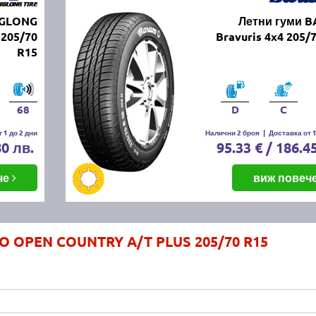
NGLONG
Летни гуми 
205/70
Bravuris 4x4 205/
R15
68
D
C
 1 до 2 дни
Налични 2 броя
|
Доставка от 1
80 лв.
95.33 € / 186.4
че
виж повеч
YO OPEN COUNTRY A/T PLUS 205/70 R15