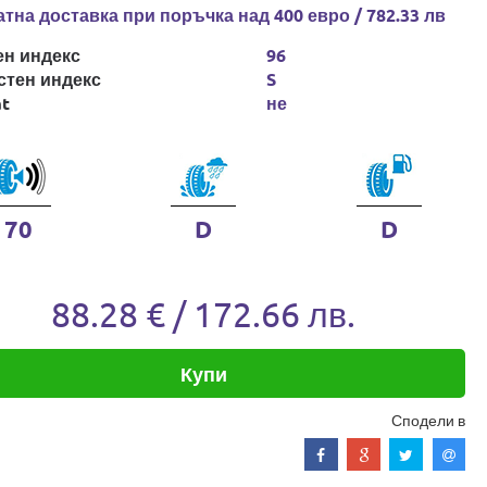
тна доставка при поръчка над 400 евро / 782.33 лв
ен индекс
96
стен индекс
S
at
не
70
D
D
88.28 € / 172.66 лв.
Купи
Сподели в