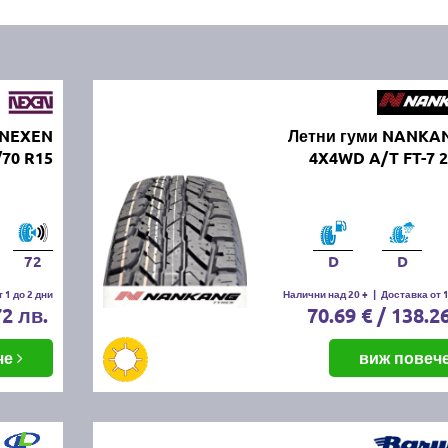
 NEXEN
Летни гуми NANKA
/70 R15
4X4WD A/T FT-7 
72
D
D
 1 до 2 дни
Налични над 20 +
|
Доставка от 1
72 лв.
70.69 € / 138.2
че
виж повеч