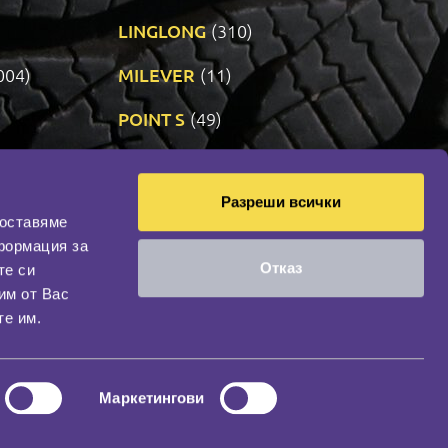
LINGLONG
(310)
004)
MILEVER
(11)
)
POINT S
(49)
SONIX
(191)
Разреши всички
14)
VREDESTEIN
(470)
доставяме
формация за
Отказ
те си
оциална мрежа
им от Вас
НАШИЯТ БЛОГ
те им.
Маркетингови