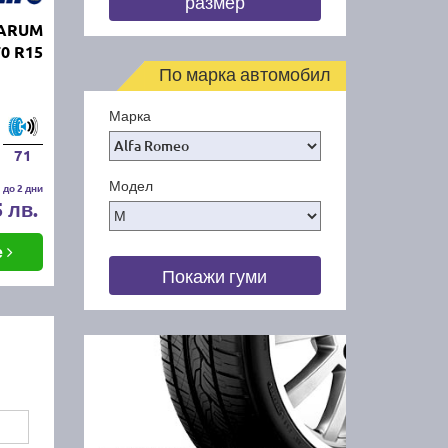
размер
BARUM
70 R15
По марка автомобил
Марка
71
Модел
 до 2 дни
5 лв.
е
Покажи гуми