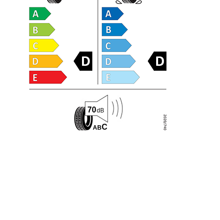
70
dB
C
A
B