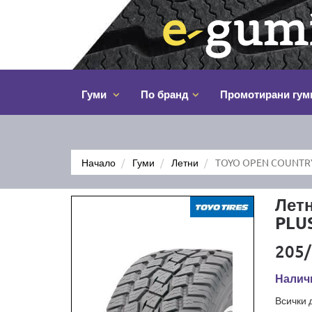
Гуми
По бранд
Промотирани гум
Начало
Гуми
Летни
TOYO OPEN COUNTRY 
Лет
PLU
205/
Наличн
Всички 