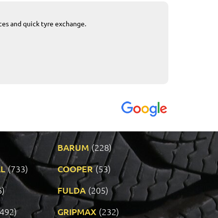
ices and quick tyre exchange.
Приемливо вре
VENDI - 27.04.2
BARUM
(228)
L
(733)
COOPER
(53)
6)
FULDA
(205)
(492)
GRIPMAX
(232)