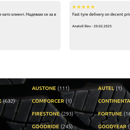
 като клиент. Надявам се за в
Fast tyre delivery on decent pr
Anatoli Iliev - 20.02.2025
AUSTONE
(111)
AUTEL
(1)
E
(632)
COMFORCER
(1)
CONTINENTA
)
FIRESTONE
(293)
FORTUNE
(1
GOODRIDE
(245)
GOODYEAR