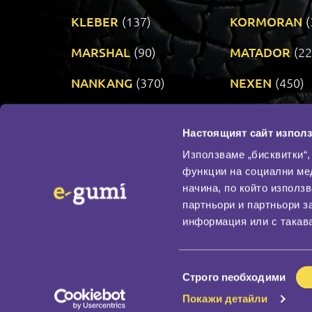
KLEBER
(137)
KORMORAN
(
MARSHAL
(90)
MATADOR
(22
NANKANG
(370)
NEXEN
(450)
PRINX
(34)
RIKEN
(321)
Настоящият сайт използ
TAURUS
(303)
TOYO
(483)
Използваме „бисквитки“,
функции на социални ме
начина, по който използ
По бранд
партньори и партньори з
Промотирани гуми
информация или с такава
Доставка и плащане
Политика за поверите
Избор
Строго nеобходими
на
Покажи детайли
съгласие