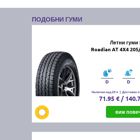
ПОДОБНИ ГУМИ
Летни гуми
Roadian AT 4X4 205
D
D
Налични над 20 +
|
Доставка от
71.95 € / 140.
виж пове