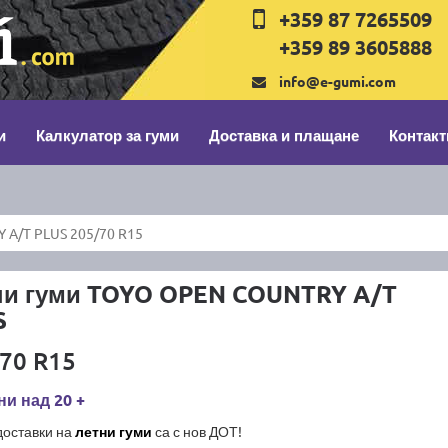
+359 87 7265509
+359 89 3605888
info@e-gumi.com
и
Калкулатор за гуми
Доставка и плащане
Контакт
A/T PLUS 205/70 R15
ни гуми TOYO OPEN COUNTRY A/T
S
70 R15
и над 20 +
доставки на
летни гуми
са с нов ДОТ!