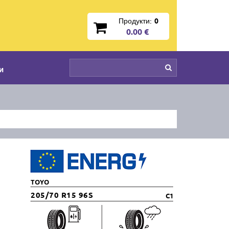
Продукти:
0
0.00 €
и
TOYO
205/70 R15 96S
C1