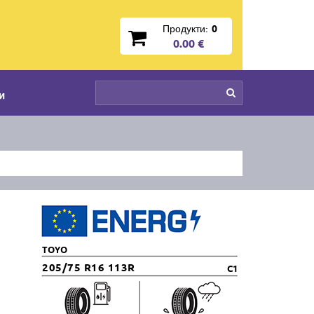
Продукти:
0
0.00 €
и
TOYO
205/75 R16 113R
C1