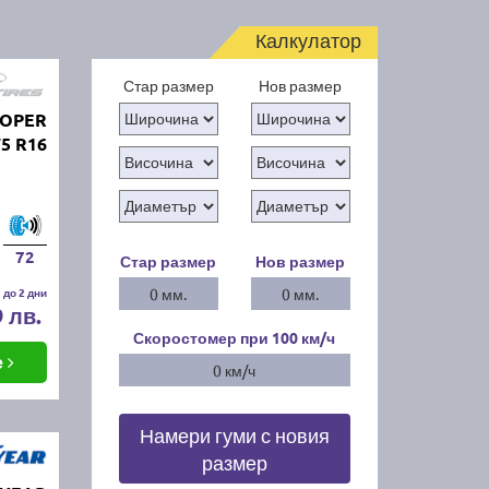
Калкулатор
Стар размер
Нов размер
OOPER
5 R16
72
Стар размер
Нов размер
 до 2 дни
0 мм.
0 мм.
9 лв.
Скоростомер при 100
км/ч
е
0 км/ч
Намери гуми с новия
размер