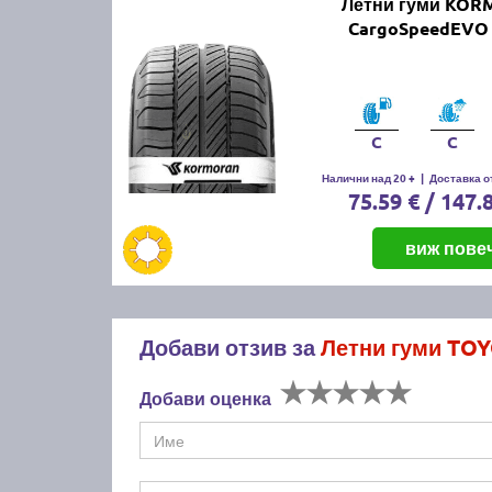
Летни гуми KO
CargoSpeedEVO 
C
C
Налични над 20 +
|
Доставка от
75.59 € / 147.
виж пове
Добави отзив за
Летни гуми TO
Добави оценка