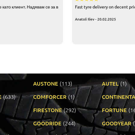
 като клиент. Надявам се за в
Fast tyre delivery on decent pr
Anatoli Iliev - 20.02.2025
AUSTONE
(113)
AUTEL
(1)
E
(633)
COMFORCER
(1)
CONTINENTA
)
FIRESTONE
(292)
FORTUNE
(1
GOODRIDE
(244)
GOODYEAR