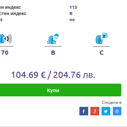
ен индекс
113
стен индекс
R
at
не
70
B
C
104.69 € / 204.76 лв.
Купи
Сподели в