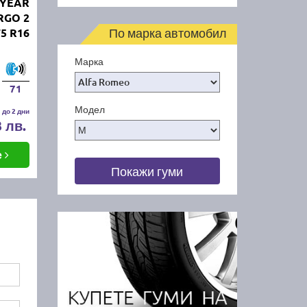
DYEAR
RGO 2
По марка автомобил
75 R16
Марка
71
Модел
 до 2 дни
3 лв.
е
Покажи гуми