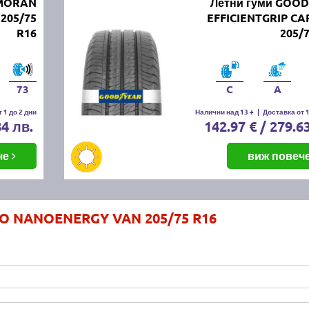
RMORAN
Летни гуми GOO
205/75
EFFICIENTGRIP CA
R16
205/
73
C
A
 1 до 2 дни
Налични над 13 +
|
Доставка от 1
84 лв.
142.97 € / 279.6
че
виж повеч
YO NANOENERGY VAN 205/75 R16