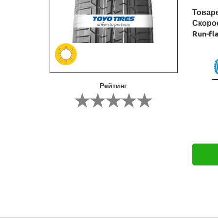
Товар
Скоро
Run-fl
Рейтинг