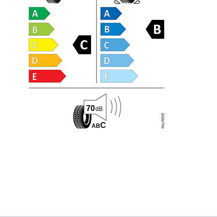
70
dB
C
A
B