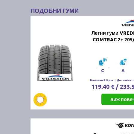
ПОДОБНИ ГУМИ
Летни гуми VRED
COMTRAC 2+ 205/
C
A
Налични 8 броя
|
Доставка от
119.40 € / 233.
виж пове