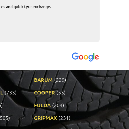
ices and quick tyre exchange.
Приемливо вре
VENDI - 27.04.2
BARUM
(229)
L
(733)
COOPER
(53)
6)
FULDA
(204)
(505)
GRIPMAX
(231)