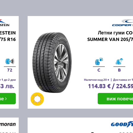
ESTEIN
Летни гуми C
75 R16
SUMMER VAN 205/7
72
C
B
 1 до 2 дни
Налични над 20 +
|
Доставка от 1
53 лв.
114.83 € / 224.5
че
виж повеч