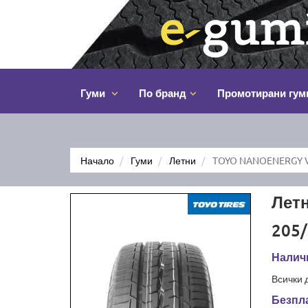
Гуми
По бранд
Промотирани гум
Начало
Гуми
Летни
TOYO NANOENERGY V
Лет
205/
Наличн
Всички 
Безпла