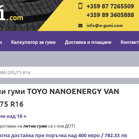
+359 87 7265509
+359 89 3605888
info@e-gumi.com
и
Калкулатор за гуми
Доставка и плащане
Контакт
AN 205/75 R16
ни гуми TOYO NANOENERGY VAN
75 R16
и над 10 +
доставки на
летни гуми
са с нов ДОТ!
тна доставка при поръчка над 400 евро / 782.33 лв