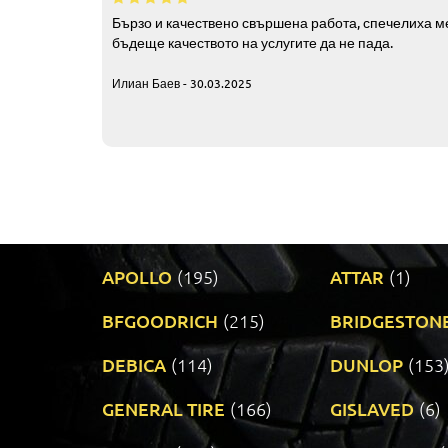
Бързо и качествено свършена работа, спечелиха ме
бъдеще качеството на услугите да не пада.
Илиан Баев - 30.03.2025
APOLLO
(195)
ATTAR
(1)
BFGOODRICH
(215)
BRIDGESTON
DEBICA
(114)
DUNLOP
(153
GENERAL TIRE
(166)
GISLAVED
(6)