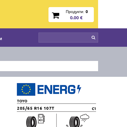
Продукти:
0
0.00 €
и
TOYO
205/65 R16 107T
C1