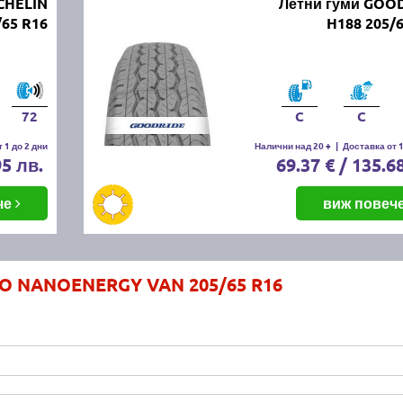
CHELIN
Летни гуми GOO
/65 R16
H188 205/
72
C
C
 1 до 2 дни
Налични над 20 +
|
Доставка от 1
95 лв.
69.37 € / 135.6
че
виж повеч
YO NANOENERGY VAN 205/65 R16