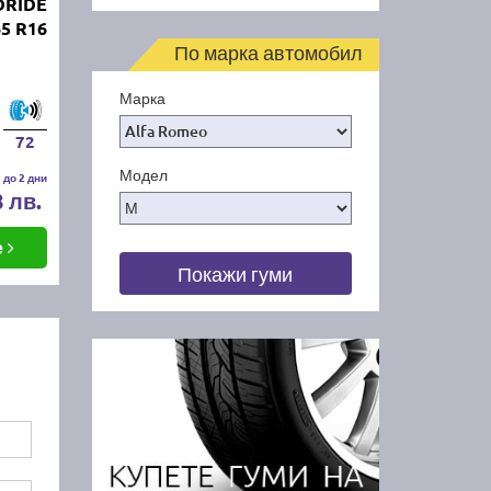
DRIDE
65 R16
По марка автомобил
Марка
72
Модел
 до 2 дни
8 лв.
е
Покажи гуми