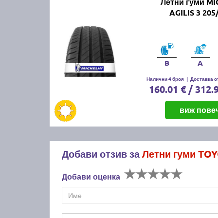
Летни гуми MI
AGILIS 3 205
B
A
Налични 4 броя
|
Доставка от
160.01 € / 312.
виж пове
Добави отзив за
Летни гуми TO
Добави оценка