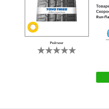
Товар
Скоро
Run-fl
Рейтинг