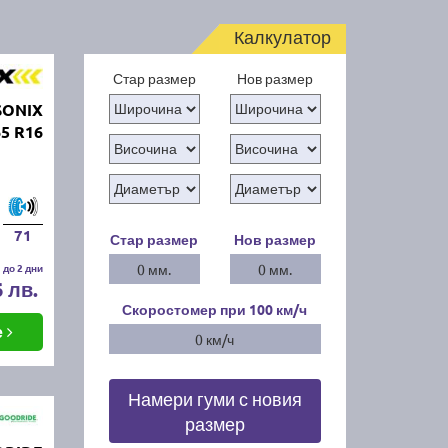
Калкулатор
Стар размер
Нов размер
SONIX
5 R16
71
Стар размер
Нов размер
 до 2 дни
0 мм.
0 мм.
6 лв.
Скоростомер при 100
км/ч
е
0 км/ч
Намери гуми с новия
размер