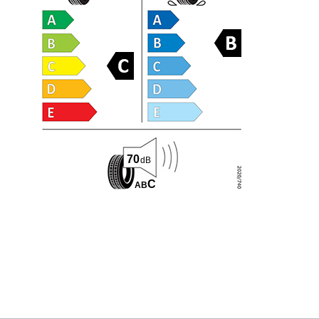
70
dB
C
A
B