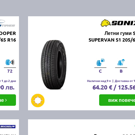
COOPER
Летни гуми 
65 R16
SUPERVAN S1 205/6
72
C
B
 1 до 2 дни
Налични над 9 +
|
Доставка от 1
90 лв.
64.20 € / 125.5
че
виж повеч