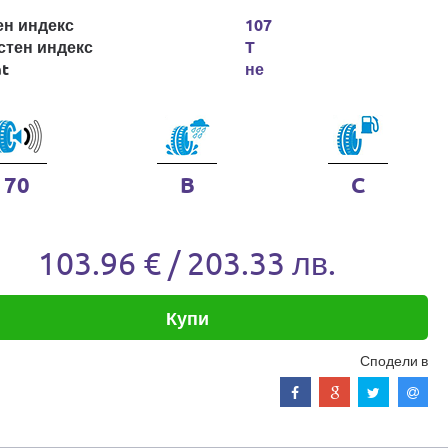
ен индекс
107
стен индекс
T
at
не
70
B
C
103.96 € / 203.33 лв.
Купи
Сподели в