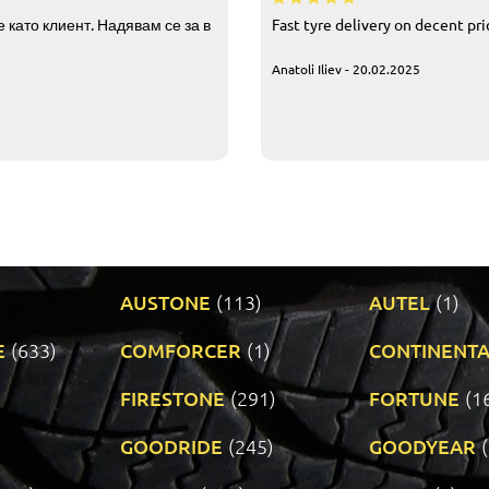
 като клиент. Надявам се за в
Fast tyre delivery on decent pr
Anatoli Iliev - 20.02.2025
AUSTONE
(113)
AUTEL
(1)
E
(633)
COMFORCER
(1)
CONTINENTA
)
FIRESTONE
(291)
FORTUNE
(1
GOODRIDE
(245)
GOODYEAR