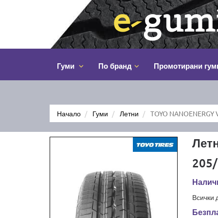
Гуми
По бранд
Промотирани гум
Начало
Гуми
Летни
TOYO NANOENERGY V
Лет
205/
Наличн
Всички 
Безпла