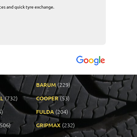
ices and quick tyre exchange.
Приемливо вре
VENDI - 27.04.2
BARUM
(229)
L
(732)
COOPER
(53)
6)
FULDA
(204)
(506)
GRIPMAX
(232)