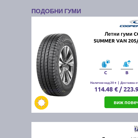
ПОДОБНИ ГУМИ
Летни гуми 
SUMMER VAN 205/
C
B
Налични над 20 +
|
Доставка от
114.48 € / 223.
виж пове