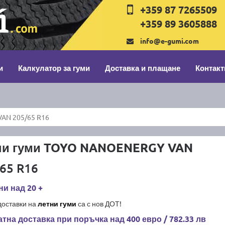
+359 87 7265509
+359 89 3605888
info@e-gumi.com
и
Калкулатор за гуми
Доставка и плащане
Контакт
AN 205/65 R16
ни гуми TOYO NANOENERGY VAN
65 R16
и над 20 +
доставки на
летни гуми
са с нов ДОТ!
тна доставка при поръчка над 400 евро / 782.33 лв