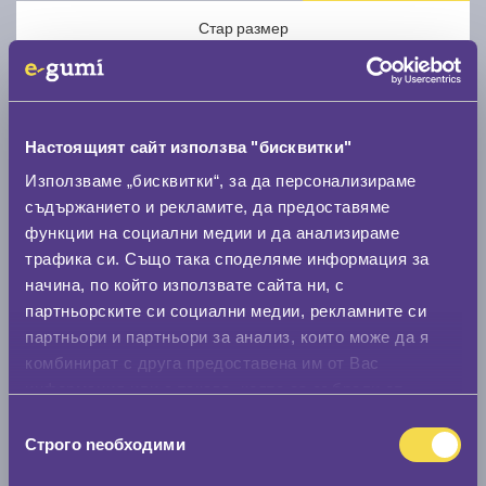
Стар размер
Настоящият сайт използва "бисквитки"
Използваме „бисквитки“, за да персонализираме
Нов размер
съдържанието и рекламите, да предоставяме
функции на социални медии и да анализираме
трафика си. Също така споделяме информация за
начина, по който използвате сайта ни, с
партньорските си социални медии, рекламните си
партньори и партньори за анализ, които може да я
Стар размер
комбинират с друга предоставена им от Вас
информация или с такава, която са събрали от
0 мм.
ползването от Ваша страна на услугите им.
Избор
Нов размер
Строго nеобходими
на
0 мм.
съгласие