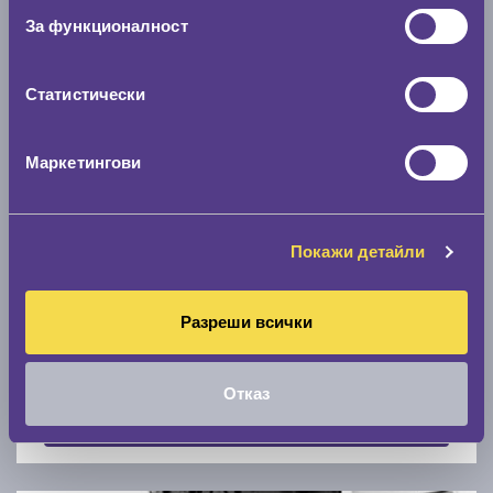
Скоростомер при 100
км/ч
За функционалност
0 км/ч
Статистически
Намери гуми с новия размер
Маркетингови
По марка автомобил
Марка
Покажи детайли
Разреши всички
Модел
Отказ
Покажи гуми