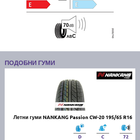
70
dB
C
A
B
ПОДОБНИ ГУМИ
Летни гуми NANKANG Passion CW-20 195/65 R16
D
C
72