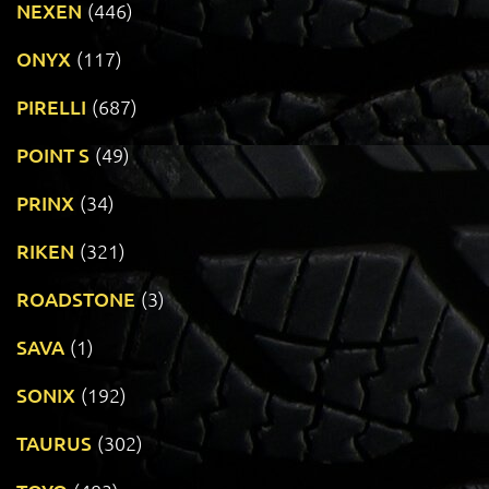
NEXEN
(446)
ONYX
(117)
PIRELLI
(687)
POINT S
(49)
PRINX
(34)
RIKEN
(321)
ROADSTONE
(3)
SAVA
(1)
SONIX
(192)
TAURUS
(302)