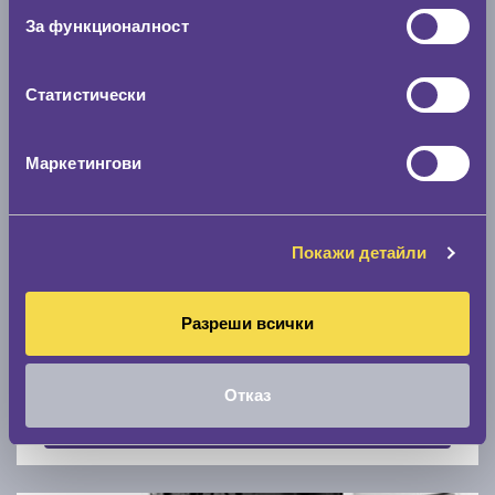
Скоростомер при 100
км/ч
За функционалност
0 км/ч
Статистически
Намери гуми с новия размер
Маркетингови
По марка автомобил
Марка
Покажи детайли
Разреши всички
Модел
Отказ
Покажи гуми