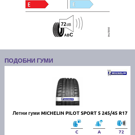
72
dB
C
A
B
ПОДОБНИ ГУМИ
Летни гуми MICHELIN PILOT SPORT 5 245/45 R17
C
A
72