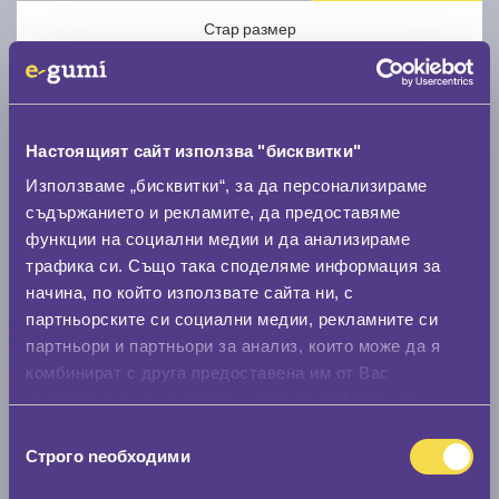
Стар размер
Настоящият сайт използва "бисквитки"
Използваме „бисквитки“, за да персонализираме
Нов размер
съдържанието и рекламите, да предоставяме
функции на социални медии и да анализираме
трафика си. Също така споделяме информация за
начина, по който използвате сайта ни, с
партньорските си социални медии, рекламните си
партньори и партньори за анализ, които може да я
Стар размер
комбинират с друга предоставена им от Вас
информация или с такава, която са събрали от
0 мм.
ползването от Ваша страна на услугите им.
Избор
Нов размер
Строго nеобходими
на
0 мм.
съгласие