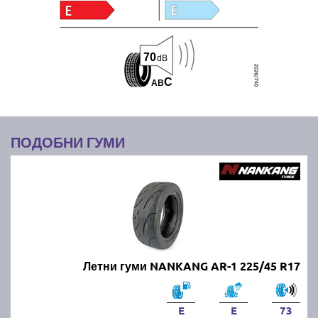
70
dB
C
A
B
ПОДОБНИ ГУМИ
Летни гуми NANKANG AR-1 225/45 R17
E
E
73