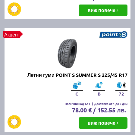
виж повече
Акцент
Летни гуми POINT S SUMMER S 225/45 R17
C
B
72
Налични над 12 +
|
Доставка от 1 до 2 дни
78.00 € / 152.55 лв.
виж повече