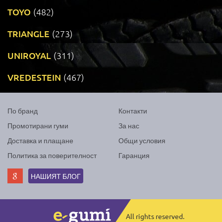
TOYO
(482)
TRIANGLE
(273)
UNIROYAL
(311)
VREDESTEIN
(467)
По бранд
Контакти
Промотирани гуми
За нас
Доставка и плащане
Общи условия
Политика за поверителност
Гаранция
НАШИЯТ БЛОГ
All rights reserved.