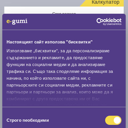
Калкулатор
Стар размер
Настоящият сайт използва "бисквитки"
Използваме „бисквитки“, за да персонализираме
Нов размер
съдържанието и рекламите, да предоставяме
функции на социални медии и да анализираме
трафика си. Също така споделяме информация за
начина, по който използвате сайта ни, с
партньорските си социални медии, рекламните си
партньори и партньори за анализ, които може да я
комбинират с друга предоставена им от Вас
Стар размер
информация или с такава, която са събрали от
0 мм.
ползването от Ваша страна на услугите им.
Избор
Строго nеобходими
Нов размер
на