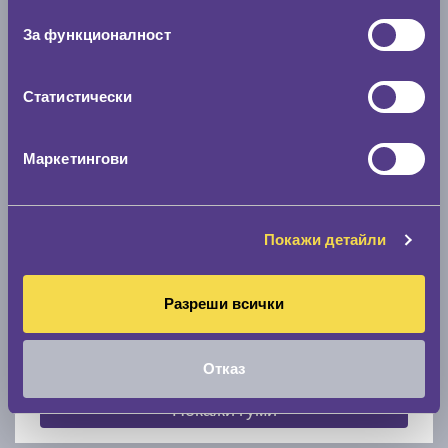
съгласие
0 мм.
За функционалност
Скоростомер при 100
км/ч
0 км/ч
Статистически
Намери гуми с новия размер
Маркетингови
По марка автомобил
Покажи детайли
Марка
Разреши всички
Модел
Отказ
Покажи гуми