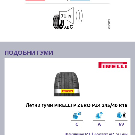
71
dB
C
A
B
ПОДОБНИ ГУМИ
Летни гуми PIRELLI P ZERO PZ4 245/40 R18
C
A
69
Налични над 12 +
|
Доставка от 1 до 2 дни