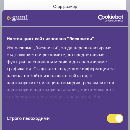
Стар размер
Настоящият сайт използва "бисквитки"
Използваме „бисквитки“, за да персонализираме
Нов размер
съдържанието и рекламите, да предоставяме
функции на социални медии и да анализираме
трафика си. Също така споделяме информация за
начина, по който използвате сайта ни, с
партньорските си социални медии, рекламните си
партньори и партньори за анализ, които може да я
Стар размер
комбинират с друга предоставена им от Вас
0 мм.
информация или с такава, която са събрали от
ползването от Ваша страна на услугите им.
Избор
Нов размер
Строго nеобходими
на
0 мм.
съгласие