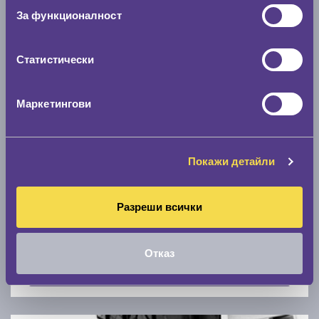
Скоростомер при 100
км/ч
За функционалност
0 км/ч
Статистически
Намери гуми с новия размер
Маркетингови
По марка автомобил
Марка
Покажи детайли
Разреши всички
Модел
Отказ
Покажи гуми