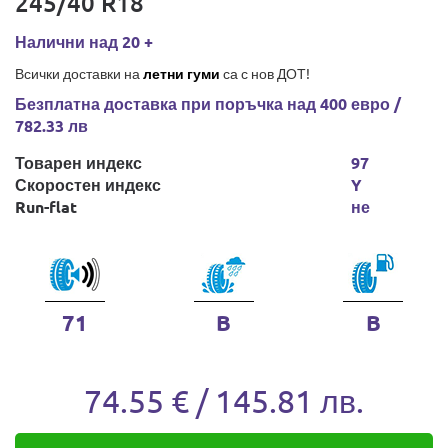
245/40 R18
Налични над 20 +
Всички доставки на
летни гуми
са с нов ДОТ!
Безплатна доставка при поръчка над 400 евро /
782.33 лв
Товарен индекс
97
Скоростен индекс
Y
Run-flat
не
71
B
B
74.55 € / 145.81 лв.