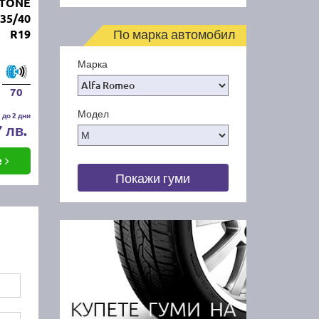
STONE
35/40
По марка автомобил
R19
Марка
70
Модел
 до 2 дни
7 лв.
е
Покажи гуми