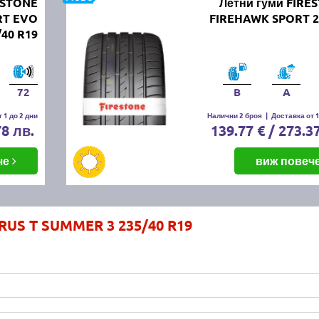
ESTONE
Летни гуми FIRE
RT EVO
FIREHAWK SPORT 2
/40 R19
72
B
A
 1 до 2 дни
Налични 2 броя
|
Доставка от 1
78 лв.
139.77 € / 273.3
че
виж повеч
RUS T SUMMER 3 235/40 R19