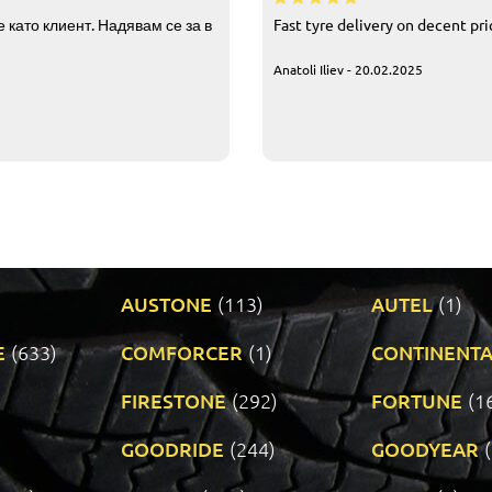
 като клиент. Надявам се за в
Fast tyre delivery on decent pr
Anatoli Iliev - 20.02.2025
AUSTONE
(113)
AUTEL
(1)
E
(633)
COMFORCER
(1)
CONTINENTA
)
FIRESTONE
(292)
FORTUNE
(1
GOODRIDE
(244)
GOODYEAR