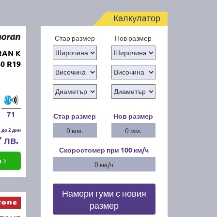
Калкулатор
Стар размер
Нов размер
RAN K
0 R19
71
Стар размер
Нов размер
 до 2 дни
0 мм.
0 мм.
7 лв.
Скоростомер при 100
км/ч
е
0 км/ч
Намери гуми с новия
размер