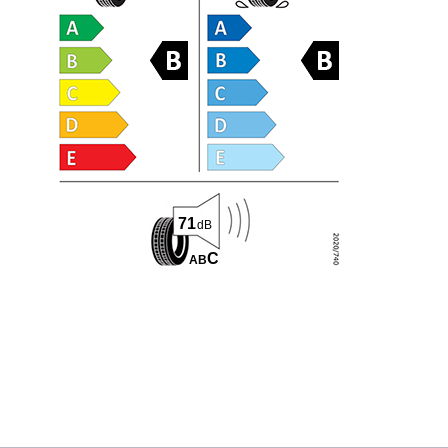
71
dB
C
A
B