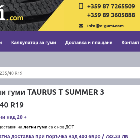
+359 87 7265509
+359 89 3605888
info@e-gumi.com
и
Калкулатор за гуми
Доставка и плащане
Контакт
235/40 R19
ни гуми TAURUS T SUMMER 3
40 R19
и над 20 +
доставки на
летни гуми
са с нов ДОТ!
тна доставка при поръчка над 400 евро / 782.33 лв