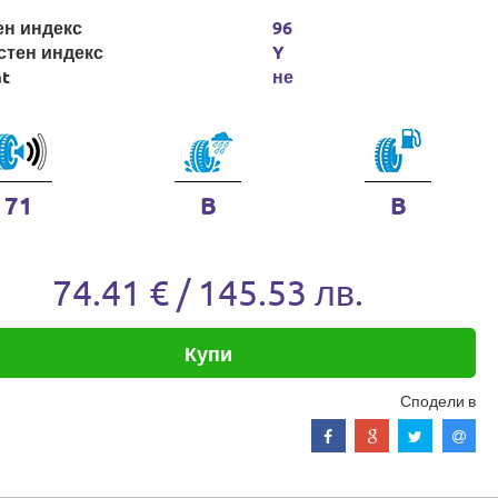
ен индекс
96
стен индекс
Y
at
не
71
B
B
74.41 € / 145.53 лв.
Купи
Сподели в