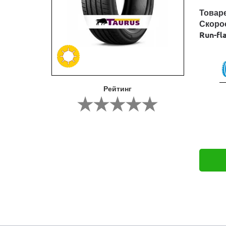
Товар
Скоро
Run-fl
Рейтинг