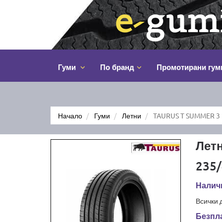
Гуми
По бранд
Промотирани гум
Начало
Гуми
Летни
TAURUS T SUMMER 3 
Лет
235/
Наличн
Всички 
Безпла