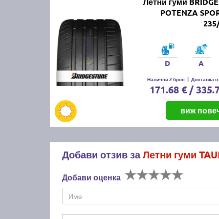
Летни гуми BRIDG
POTENZA SPO
235
D
A
Налични 2 броя
|
Доставка от
171.68 € / 335.
виж пове
Добави отзив за
Летни гуми TAU
Добави оценка