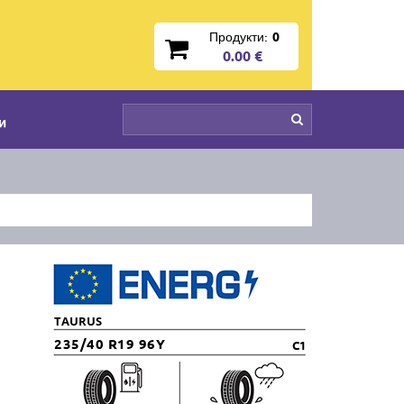
Продукти:
0
0.00 €
и
TAURUS
235/40 R19 96Y
C1