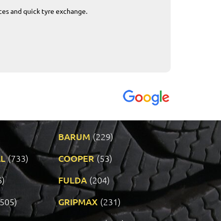
ices and quick tyre exchange.
Приемливо вре
VENDI - 27.04.2
BARUM
(229)
L
(733)
COOPER
(53)
6)
FULDA
(204)
(505)
GRIPMAX
(231)