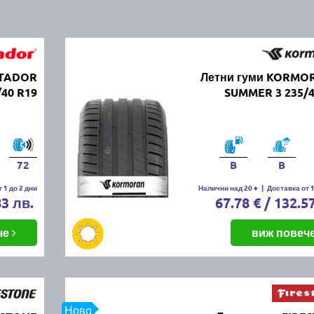
ATADOR
Летни гуми KORMO
/40 R19
SUMMER 3 235/4
72
B
B
 1 до 2 дни
Налични над 20 +
|
Доставка от 1
83 лв.
67.78 € / 132.5
че
виж повеч
Ново