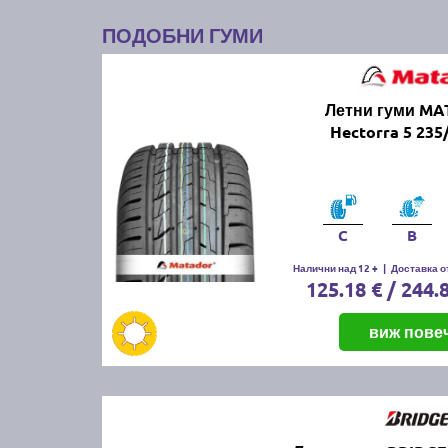
ПОДОБНИ ГУМИ
Летни гуми M
Hectorra 5 235
C
B
Налични над 12 +
|
Доставка от
125.18 € / 244.
виж пове