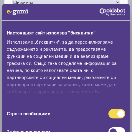
Настоящият сайт използва "бисквитки"
Нов размер
Използваме „бисквитки“, за да персонализираме
съдържанието и рекламите, да предоставяме
функции на социални медии и да анализираме
трафика си. Също така споделяме информация за
начина, по който използвате сайта ни, с
партньорските си социални медии, рекламните си
Стар размер
партньори и партньори за анализ, които може да я
комбинират с друга предоставена им от Вас
0 мм.
информация или с такава, която са събрали от
Нов размер
ползването от Ваша страна на услугите им.
Избор
0 мм.
Строго nеобходими
на
съгласие
Скоростомер при 100
км/ч
За функционалност