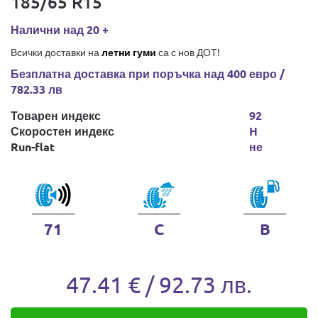
185/65 R15
Налични над 20 +
Всички доставки на
летни гуми
са с нов ДОТ!
Безплатна доставка при поръчка над 400 евро /
782.33 лв
Товарен индекс
92
Скоростен индекс
H
Run-flat
не
71
C
B
47.41 € / 92.73 лв.