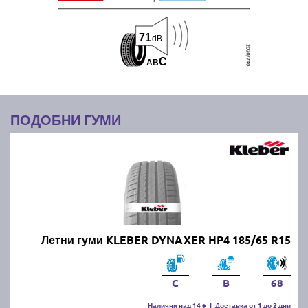
71
dB
C
A
B
ПОДОБНИ ГУМИ
Летни гуми KLEBER DYNAXER HP4 185/65 R15
C
B
68
Налични над 14 +
|
Доставка от 1 до 2 дни