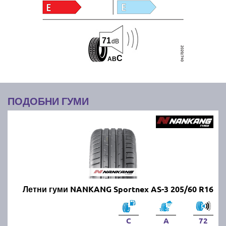
71
dB
C
A
B
ПОДОБНИ ГУМИ
Летни гуми NANKANG Sportnex AS-3 205/60 R16
C
A
72