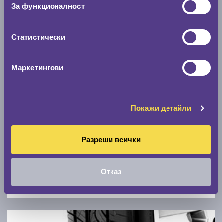
Скоростомер при 100
км/ч
За функционалност
0 км/ч
Статистически
Намери гуми с новия размер
Маркетингови
По марка автомобил
Марка
Покажи детайли
Модел
Разреши всички
Отказ
Покажи гуми