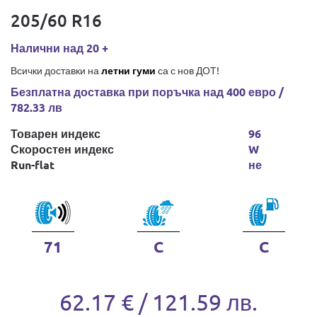
205/60 R16
Налични над 20 +
Всички доставки на
летни гуми
са с нов ДОТ!
Безплатна доставка при поръчка над 400 евро /
782.33 лв
Товарен индекс
96
Скоростен индекс
W
Run-flat
не
71
C
C
62.17 € / 121.59 лв.