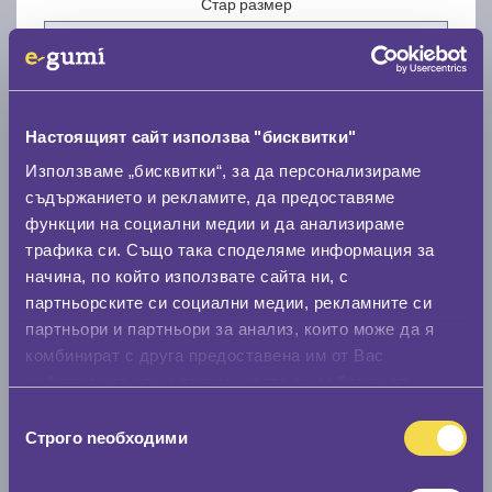
Стар размер
Настоящият сайт използва "бисквитки"
Нов размер
Използваме „бисквитки“, за да персонализираме
съдържанието и рекламите, да предоставяме
функции на социални медии и да анализираме
трафика си. Също така споделяме информация за
начина, по който използвате сайта ни, с
партньорските си социални медии, рекламните си
партньори и партньори за анализ, които може да я
Стар размер
комбинират с друга предоставена им от Вас
0 мм.
информация или с такава, която са събрали от
ползването от Ваша страна на услугите им.
Избор
Нов размер
Строго nеобходими
на
0 мм.
съгласие