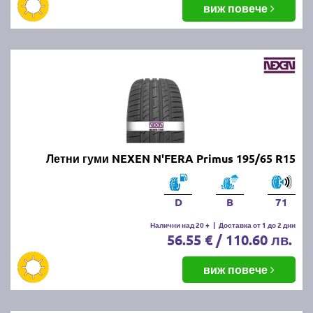
виж повече
Летни гуми NEXEN N'FERA Primus 195/65 R15
D
B
71
Налични над 20 +
|
Доставка от 1 до 2 дни
56.55 € / 110.60 лв.
виж повече