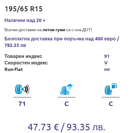
195/65 R15
Налични над 20 +
Всички доставки на
летни гуми
са с нов ДОТ!
Безплатна доставка при поръчка над 400 евро /
782.33 лв
Товарен индекс
91
Скоростен индекс
V
Run-flat
не
71
C
C
47.73 € / 93.35 лв.