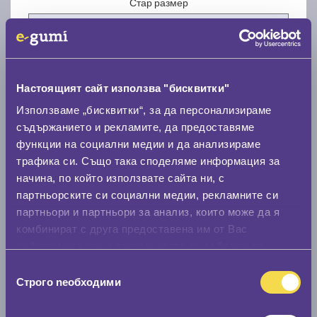
Стар размер
Настоящият сайт използва "бисквитки"
Нов размер
Използваме „бисквитки“, за да персонализираме
съдържанието и рекламите, да предоставяме
функции на социални медии и да анализираме
трафика си. Също така споделяме информация за
начина, по който използвате сайта ни, с
партньорските си социални медии, рекламните си
партньори и партньори за анализ, които може да я
Стар размер
комбинират с друга предоставена им от Вас
0 мм.
информация или с такава, която са събрали от
ползването от Ваша страна на услугите им.
Избор
Нов размер
Строго nеобходими
на
0 мм.
съгласие