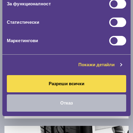
Скоростомер при 100
км/ч
За функционалност
0 км/ч
Статистически
Намери гуми с новия размер
Маркетингови
По марка автомобил
Марка
Покажи детайли
Модел
Разреши всички
Отказ
Покажи гуми