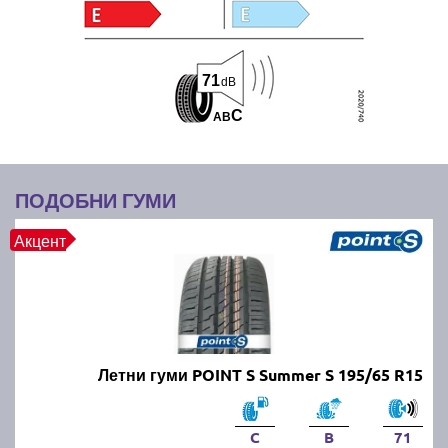
71
dB
C
A
B
ПОДОБНИ ГУМИ
Акцент
Летни гуми POINT S Summer S 195/65 R15
C
B
71