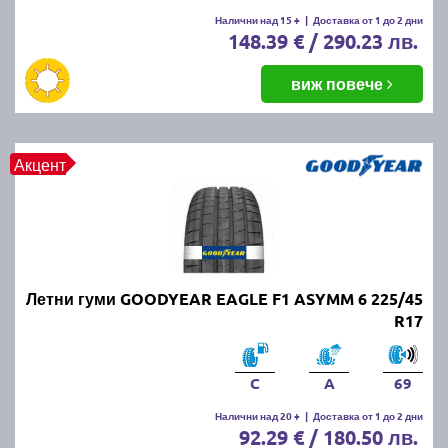
Летните гуми се считат за износени, когато
Налични над 15 +
|
Доставка от 1 до 2 дни
148.39 € / 290.23 лв.
дълбочината на протектора падне под 1.6 мм.
Въпреки това, за по-добро сцепление и
безопасност се препоръчва смяната им при
виж повече
дълбочина под 3 мм.
ПРОЧЕТИ ОЩЕ:
Има ли закон за зимни гуми в
Акцент
България?
Можем ли да шофираме със
зимни гуми през лятото?
Летни гуми GOODYEAR EAGLE F1 ASYMM 6 225/45
Въпреки че е законно, не се препоръчва, защото
R17
зимните гуми са направени от по-мека смес, която
се износва по-бързо при високи температури.
Освен това, те имат по-дълъг спирачен път и по-
C
A
69
слабо сцепление на суха и мокра настилка през
Налични над 20 +
|
Доставка от 1 до 2 дни
лятото.
92.29 € / 180.50 лв.