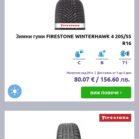
Зимни гуми FIRESTONE WINTERHAWK 4 205/55
R16
C
B
71
Налични над 20 +
|
Доставка от 1 до 2 дни
80.07 € / 156.60 лв.
виж повече