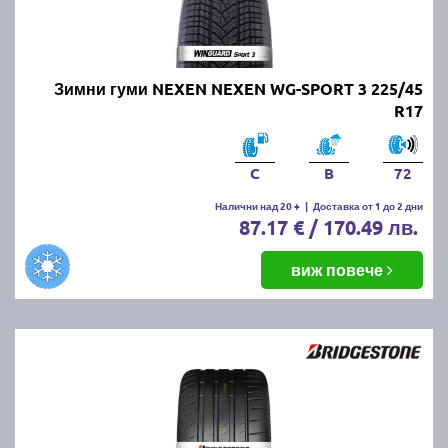
Онлайн магазин E-gumi не предлага летни гуми с
безплатна доставка, но предлага експресна
доставка до всички точки на страната.
Възползвайте се от директна доставка до Варна,
Зимни гуми NEXEN NEXEN WG-SPORT 3 225/45
Пловдив, Бургас, София, Стара Загора, Велико
R17
Търново, Русе, Плевен, Ловеч, Видин,
Благоевград, Кюстендил, Перник, Хасково,
Силистра, Добрич и други градове.
C
B
72
Налични над 20 +
|
Доставка от 1 до 2 дни
87.17 € / 170.49 лв.
виж повече