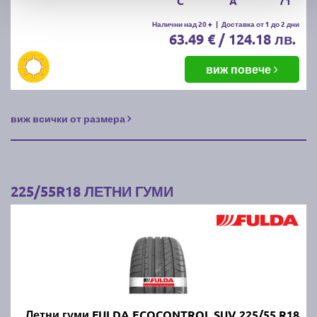
C
A
71
Налични над 20 +
|
Доставка от 1 до 2 дни
63.49 € / 124.18 лв.
виж повече
виж всички от размера
225/55R18 ЛЕТНИ ГУМИ
Летни гуми FULDA ECOCONTROL SUV 225/55 R18