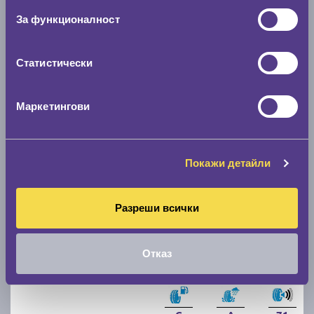
205/55 R16
За функционалност
C
B
70
Статистически
Налични над 20 +
|
Доставка от 1 до 2 дни
107.87 € / 210.98 лв.
Маркетингови
виж повече
Покажи детайли
Разреши всички
Отказ
Летни гуми UNIROYAL RainSport 5 205/55 R16