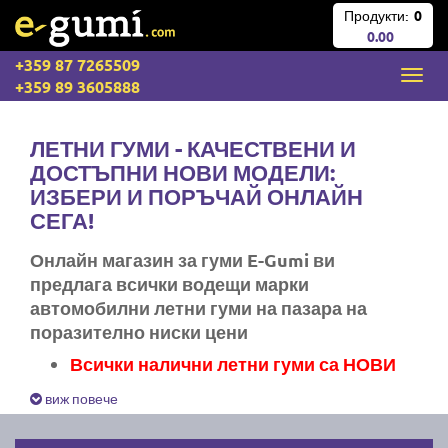
Продукти:
0
0.00
+359 87 7265509
+359 89 3605888
ЛЕТНИ ГУМИ - КАЧЕСТВЕНИ И
ДОСТЪПНИ НОВИ МОДЕЛИ:
ИЗБЕРИ И ПОРЪЧАЙ ОНЛАЙН
СЕГА!
Онлайн магазин за гуми E-Gumi ви
предлага всички водещи марки
автомобилни летни гуми на пазара на
поразително ниски цени
Всички налични летни гуми са НОВИ
Експресна доставка за цяла България
виж повече
Ние не изпращаме стари гуми