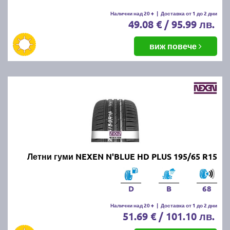
летни гуми.
Налични над 20 +
|
Доставка от 1 до 2 дни
49.08 € / 95.99 лв.
Какво е правилното налягане на
летните гуми?
виж повече
Правилното налягане зависи от производителя на
автомобила и може да бъде намерено в
ръководството за употреба или на етикета,
разположен на вратата на шофьора или капачката
на резервоара. Обикновено налягането варира
между 2.2 и 2.5 бара.
Какво да правим, ако летните
Летни гуми NEXEN N'BLUE HD PLUS 195/65 R15
гуми се износват
неравномерно?
D
B
68
Налични над 20 +
|
Доставка от 1 до 2 дни
51.69 € / 101.10 лв.
Ако забележите неравномерно износване,
проверете налягането в гумите, направете