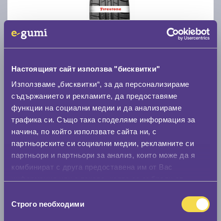
Летни гуми FIRESTONE ROADHAWK 2 205/55 R16
C
A
71
Настоящият сайт използва "бисквитки"
Налични над 20 +
|
Доставка от 1 до 2 дни
Използваме „бисквитки“, за да персонализираме
59.00 € / 115.39 лв.
съдържанието и рекламите, да предоставяме
функции на социални медии и да анализираме
виж повече
трафика си. Също така споделяме информация за
начина, по който използвате сайта ни, с
партньорските си социални медии, рекламните си
партньори и партньори за анализ, които може да я
комбинират с друга предоставена им от Вас
информация или с такава, която са събрали от
ползването от Ваша страна на услугите им.
Избор
Строго nеобходими
на
Зимни гуми CONTINENTAL WinterContact TS 870
съгласие