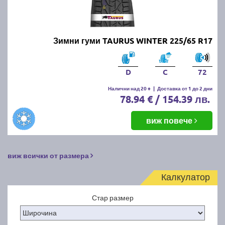
Зимни гуми TAURUS WINTER 225/65 R17
D
C
72
Налични над 20 +
|
Доставка от 1 до 2 дни
78.94 € / 154.39 лв.
виж повече
виж всички от размера
Калкулатор
Стар размер