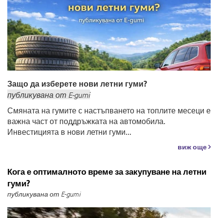
Защо да изберете нови летни гуми?
публикувана
от
E-gumi
Смяната на гумите с настъпването на топлите месеци е
важна част от поддръжката на автомобила.
Инвестицията в нови летни гуми...
виж още
Кога е оптималното време за закупуване на летни
гуми?
публикувана от E-gumi