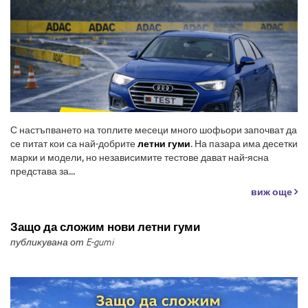
С настъпването на топлите месеци много шофьори започват да
се питат кои са най-добрите
летни гуми
. На пазара има десетки
марки и модели, но независимите тестове дават най-ясна
представа за...
виж още
Защо да сложим нови летни гуми
публикувана от E-gumi