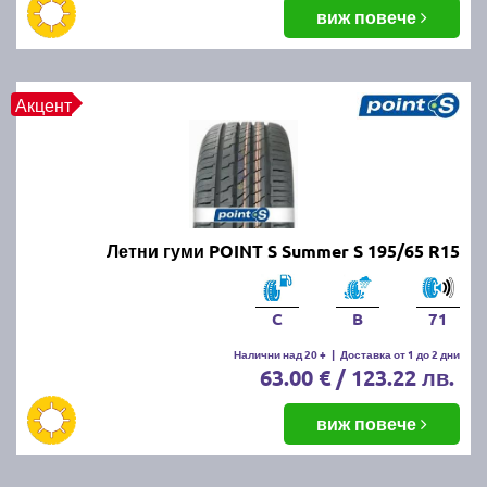
балансировка и реглаж на предния и задния мост.
виж повече
Неравномерното износване може да е знак за
проблеми с окачването или неправилно напомпани
гуми.
Акцент
Как да се грижим за летните
гуми?
Проверявайте редовно налягането, дълбочината
Летни гуми POINT S Summer S 195/65 R15
на протектора и състоянието на гумите. Избягвайте
рязко спиране и агресивно шофиране, тъй като
това води до по-бързо износване. Почиствайте
C
B
71
гумите от кал и камъчета и ги проверявайте за
наранявания.
Налични над 20 +
|
Доставка от 1 до 2 дни
63.00 € / 123.22 лв.
Как се съхраняват зимните и
виж повече
летни гуми?