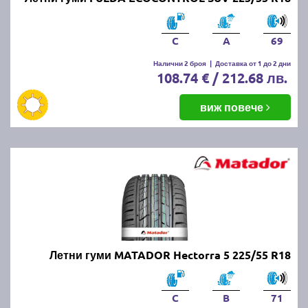
C
A
69
Налични 2 броя
|
Доставка от 1 до 2 дни
108.74 € / 212.68 лв.
виж повече
Летни гуми MATADOR Hectorra 5 225/55 R18
C
B
71