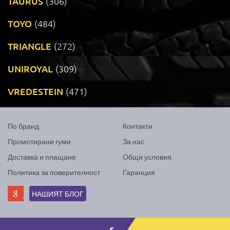
TAURUS
(306)
TOYO
(484)
TRIANGLE
(272)
UNIROYAL
(309)
VREDESTEIN
(471)
По бранд
Контакти
Промотирани гуми
За нас
Доставка и плащане
Общи условия
Политика за поверителност
Гаранция
НАШИЯТ БЛОГ