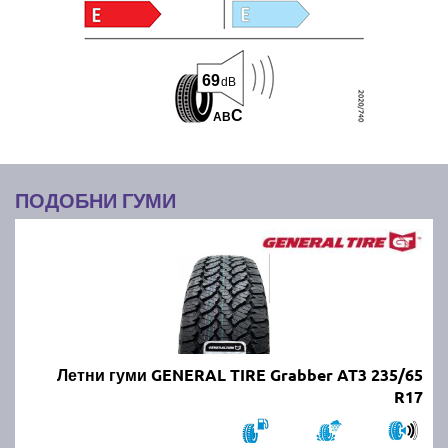
69
dB
C
A
B
ПОДОБНИ ГУМИ
Летни гуми GENERAL TIRE Grabber AT3 235/65
R17