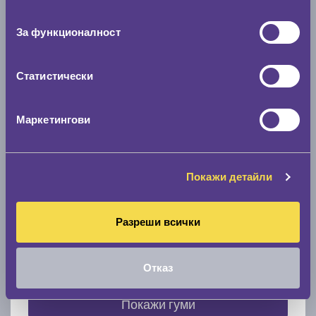
съгласие
0 мм.
За функционалност
Скоростомер при 100
км/ч
0 км/ч
Статистически
Намери гуми с новия размер
Маркетингови
По марка автомобил
Покажи детайли
Марка
Разреши всички
Модел
Отказ
Покажи гуми