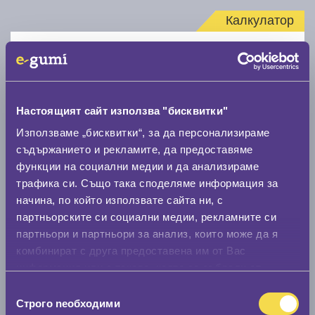
Калкулатор
Стар размер
Настоящият сайт използва "бисквитки"
Използваме „бисквитки“, за да персонализираме
съдържанието и рекламите, да предоставяме
Нов размер
функции на социални медии и да анализираме
трафика си. Също така споделяме информация за
начина, по който използвате сайта ни, с
партньорските си социални медии, рекламните си
партньори и партньори за анализ, които може да я
комбинират с друга предоставена им от Вас
Стар размер
информация или с такава, която са събрали от
0 мм.
ползването от Ваша страна на услугите им.
Избор
Строго nеобходими
на
Нов размер