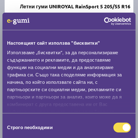
Летни гуми UNIROYAL RainSport 5 205/55 R16
C
A
71
Налични над 20 +
|
Доставка от 1 до 2 дни
63.49 € / 124.18 лв.
Настоящият сайт използва "бисквитки"
Използваме „бисквитки“, за да персонализираме
виж повече
съдържанието и рекламите, да предоставяме
функции на социални медии и да анализираме
трафика си. Също така споделяме информация за
начина, по който използвате сайта ни, с
партньорските си социални медии, рекламните си
партньори и партньори за анализ, които може да я
комбинират с друга предоставена им от Вас
информация или с такава, която са събрали от
ползването от Ваша страна на услугите им.
Летни гуми MATADOR Hectorra 5 205/55 R16
Избор
Строго nеобходими
на
съгласие