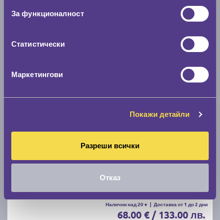
C
B
71
За функционалност
Налични над 20 +
|
Доставка от 1 до 2 дни
61.67 € / 120.62 лв.
Статистически
виж повече
Маркетингови
Акцент
Покажи детайли
Разреши всички
Летни гуми POINT S SUMMER S 205/55 R16
Отказ
C
B
71
Налични над 20 +
|
Доставка от 1 до 2 дни
68.00 € / 133.00 лв.