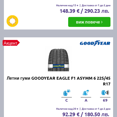
Летните гуми се считат за износени, когато
Налични над 15 +
|
Доставка от 1 до 2 дни
148.39 € / 290.23 лв.
дълбочината на протектора падне под 1.6 мм.
Въпреки това, за по-добро сцепление и
безопасност се препоръчва смяната им при
виж повече
дълбочина под 3 мм.
ПРОЧЕТИ ОЩЕ:
Има ли закон за зимни гуми в
Акцент
България?
Можем ли да шофираме със
зимни гуми през лятото?
Летни гуми GOODYEAR EAGLE F1 ASYMM 6 225/45
Въпреки че е законно, не се препоръчва, защото
R17
зимните гуми са направени от по-мека смес, която
се износва по-бързо при високи температури.
Освен това, те имат по-дълъг спирачен път и по-
C
A
69
слабо сцепление на суха и мокра настилка през
Налични над 20 +
|
Доставка от 1 до 2 дни
лятото.
92.29 € / 180.50 лв.