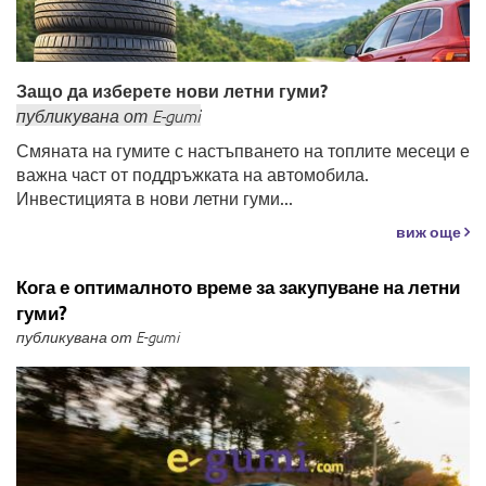
Защо да изберете нови летни гуми?
публикувана
от
E-gumi
Смяната на гумите с настъпването на топлите месеци е
важна част от поддръжката на автомобила.
Инвестицията в нови летни гуми...
виж още
Кога е оптималното време за закупуване на летни
гуми?
публикувана от E-gumi