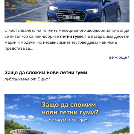
С настъпването на топлите месеци много шофьори започват да
се питат кои са най-добрите
летни гуми
. На пазара има десетки
марки и модели, но независимите тестове дават най-ясна
представа за...
виж още
Защо да сложим нови летни гуми
публикувана от E-gumi