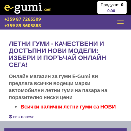
Продукти:
0
0.00
+359 87 7265509
+359 89 3605888
ЛЕТНИ ГУМИ - КАЧЕСТВЕНИ И
ДОСТЪПНИ НОВИ МОДЕЛИ:
ИЗБЕРИ И ПОРЪЧАЙ ОНЛАЙН
СЕГА!
Онлайн магазин за гуми E-Gumi ви
предлага всички водещи марки
автомобилни летни гуми на пазара на
поразително ниски цени
Всички налични летни гуми са НОВИ
Експресна доставка за цяла България
виж повече
Ние не изпращаме стари гуми