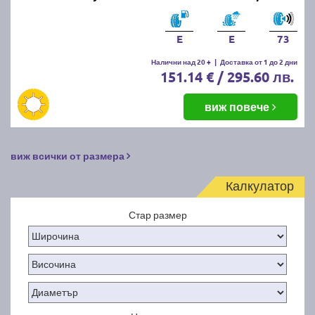
E
E
73
Налични над 20 +
|
Доставка от 1 до 2 дни
151.14 € / 295.60 лв.
виж повече
виж всички от размера
Калкулатор
Стар размер