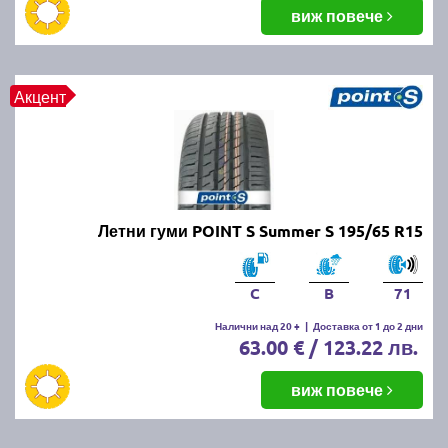
балансировка и реглаж на предния и задния мост.
виж повече
Неравномерното износване може да е знак за
проблеми с окачването или неправилно напомпани
гуми.
Акцент
Как да се грижим за летните
гуми?
Проверявайте редовно налягането, дълбочината
Летни гуми POINT S Summer S 195/65 R15
на протектора и състоянието на гумите. Избягвайте
рязко спиране и агресивно шофиране, тъй като
това води до по-бързо износване. Почиствайте
C
B
71
гумите от кал и камъчета и ги проверявайте за
наранявания.
Налични над 20 +
|
Доставка от 1 до 2 дни
63.00 € / 123.22 лв.
Как се съхраняват зимните и
виж повече
летни гуми?