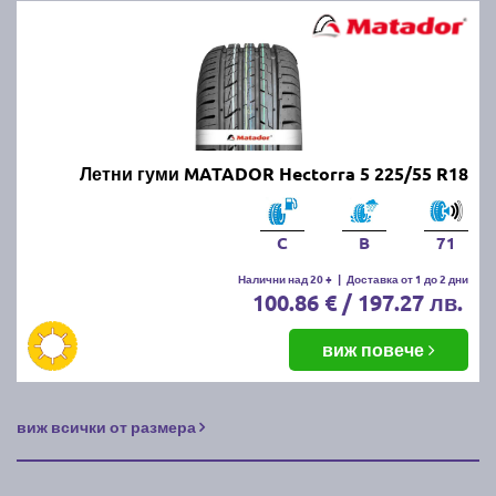
Летни гуми MATADOR Hectorra 5 225/55 R18
C
B
71
Налични над 20 +
|
Доставка от 1 до 2 дни
100.86 € / 197.27 лв.
виж повече
виж всички от размера