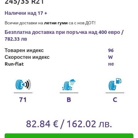
245/35 R21
Налични над 17 +
Всички доставки на
летни гуми
са с нов ДОТ!
Безплатна доставка при поръчка над 400 евро /
782.33 лв
Товарен индекс
96
Скоростен индекс
W
Run-flat
не
71
B
C
82.84 € / 162.02 лв.