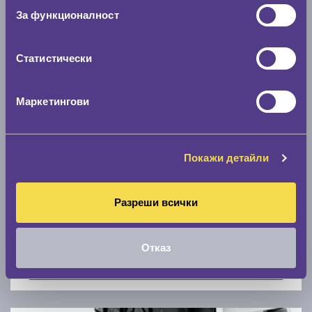
Скоростомер при 100
км/ч
За функционалност
0 км/ч
Статистически
Намери гуми с новия размер
Маркетингови
По марка автомобил
Марка
Покажи детайли
Разреши всички
Модел
Отказ
Покажи гуми