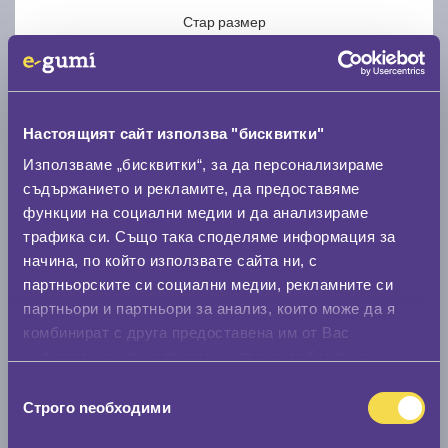
Стар размер
Настоящият сайт използва "бисквитки"
Използваме „бисквитки“, за да персонализираме
Нов размер
съдържанието и рекламите, да предоставяме
функции на социални медии и да анализираме
трафика си. Също така споделяме информация за
начина, по който използвате сайта ни, с
партньорските си социални медии, рекламните си
партньори и партньори за анализ, които може да я
Стар размер
комбинират с друга предоставена им от Вас
0 мм.
информация или с такава, която са събрали от
ползването от Ваша страна на услугите им.
Избор
Нов размер
Строго nеобходими
на
0 мм.
съгласие