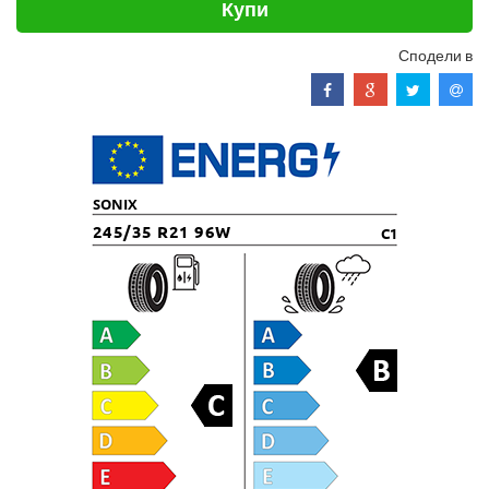
Купи
Сподели в
SONIX
245/35 R21 96W
C1