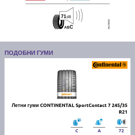
71
dB
C
A
B
ПОДОБНИ ГУМИ
Летни гуми CONTINENTAL SportContact 7 245/35
R21
C
A
72