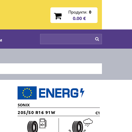
Продукти:
0
0.00 €
и
SONIX
205/50 R16 91W
C1