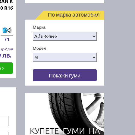
RAN K
0 R16
По марка автомобил
Марка
71
Модел
 до 2 дни
9 лв.
е
Покажи гуми