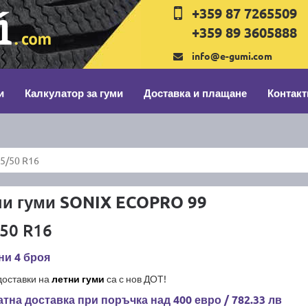
+359 87 7265509
+359 89 3605888
info@e-gumi.com
и
Калкулатор за гуми
Доставка и плащане
Контакт
5/50 R16
ни гуми SONIX ECOPRO 99
50 R16
ни 4 броя
доставки на
летни гуми
са с нов ДОТ!
тна доставка при поръчка над 400 евро / 782.33 лв