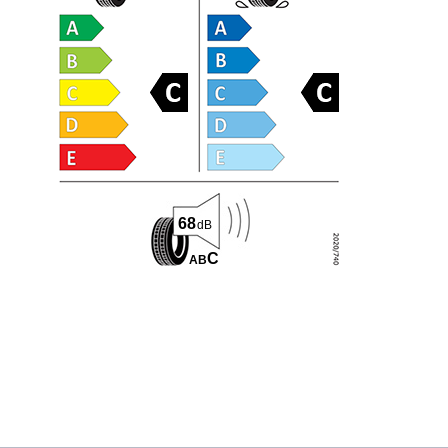
68
dB
C
A
B