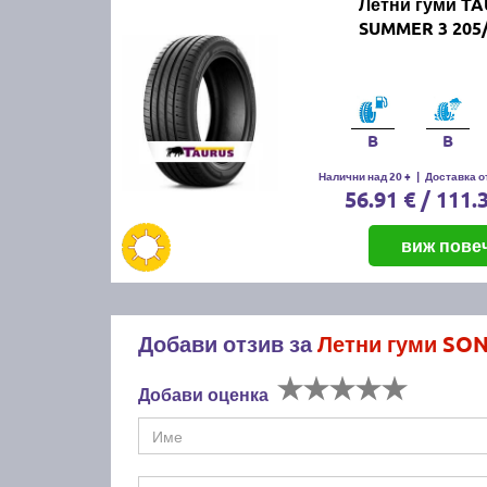
Летни гуми TA
SUMMER 3 205/
B
B
Налични над 20 +
|
Доставка от
56.91 € / 111.
виж пове
Добави отзив за
Летни гуми SON
Добави оценка