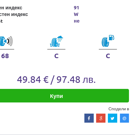
ен индекс
91
стен индекс
W
at
не
68
C
C
49.84 € / 97.48 лв.
Купи
Сподели в