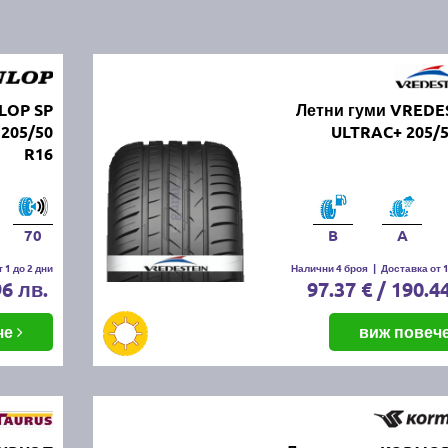
LOP SP
Летни гуми VREDE
205/50
ULTRAC+ 205/5
R16
70
B
A
 1 до 2 дни
Налични 4 броя
|
Доставка от 1
96 лв.
97.37 € / 190.4
че
виж повеч