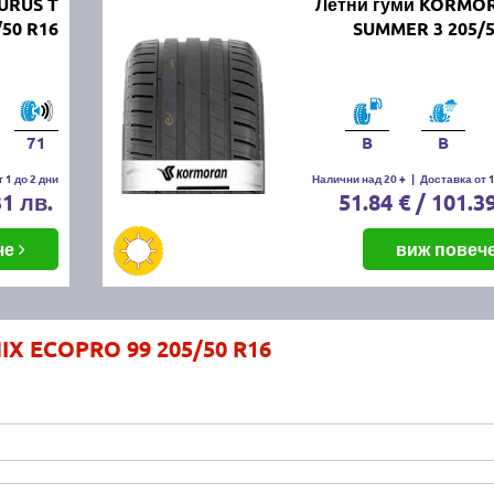
URUS T
Летни гуми KORMO
50 R16
SUMMER 3 205/5
71
B
B
 1 до 2 дни
Налични над 20 +
|
Доставка от 1
31 лв.
51.84 € / 101.3
че
виж повеч
IX ECOPRO 99 205/50 R16