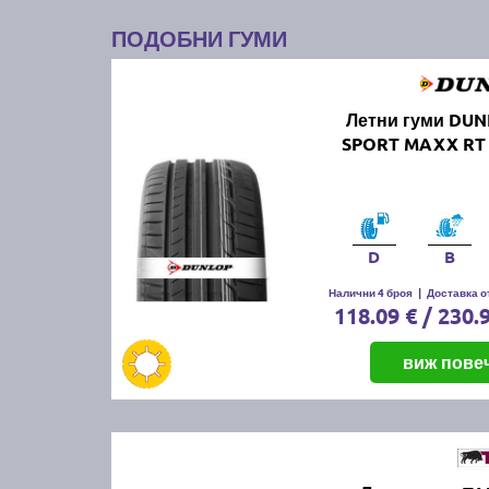
ПОДОБНИ ГУМИ
Летни гуми DUN
SPORT MAXX RT 
D
B
Налични 4 броя
|
Доставка от
118.09 € / 230.
виж пове