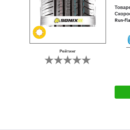
Товар
Скоро
Run-fl
Рейтинг