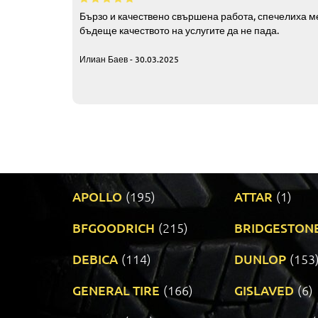
Бързо и качествено свършена работа, спечелиха ме
бъдеще качеството на услугите да не пада.
Илиан Баев - 30.03.2025
APOLLO
(195)
ATTAR
(1)
BFGOODRICH
(215)
BRIDGESTON
DEBICA
(114)
DUNLOP
(153
GENERAL TIRE
(166)
GISLAVED
(6)