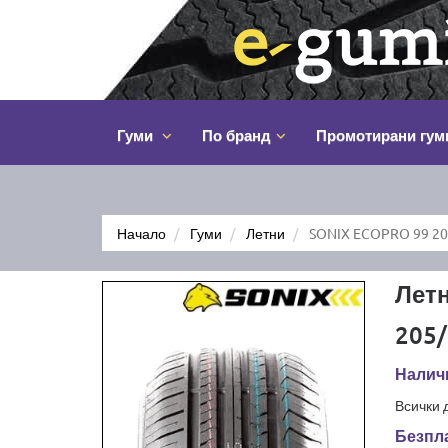
Гуми
По бранд
Промотирани гум
Начало
Гуми
Летни
SONIX ECOPRO 99 20
Лет
205/
Налич
Всички 
Безпла