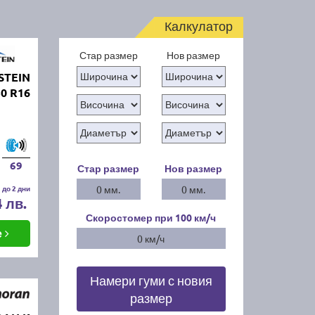
Калкулатор
Стар размер
Нов размер
STEIN
0 R16
69
Стар размер
Нов размер
 до 2 дни
0 мм.
0 мм.
4 лв.
Скоростомер при 100
км/ч
е
0 км/ч
Намери гуми с новия
размер