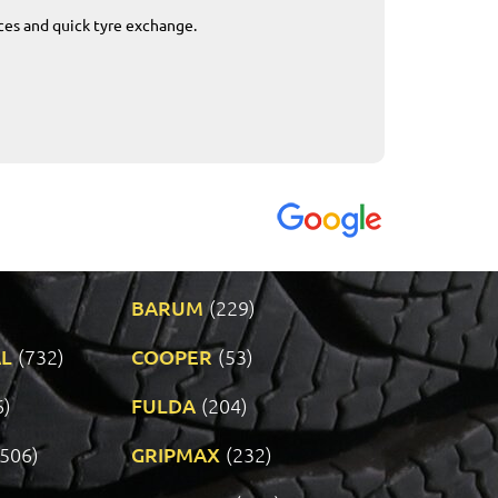
ices and quick tyre exchange.
Приемливо вре
VENDI - 27.04.2
BARUM
(229)
L
(732)
COOPER
(53)
6)
FULDA
(204)
(506)
GRIPMAX
(232)