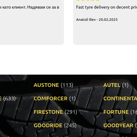
 като клиент. Надявам се за в
Fast tyre delivery on decent pr
Anatoli Iliev - 20.02.2025
AUSTONE
(113)
AUTEL
(1)
E
(633)
COMFORCER
(1)
CONTINENTA
)
FIRESTONE
(291)
FORTUNE
(1
GOODRIDE
(245)
GOODYEAR