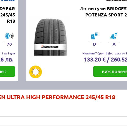
ODYEAR
Летни гуми BRIDGE
245/45
POTENZA SPORT 2
R18
70
D
A
 1 до 2 дни
Налични 7 броя
|
Доставка от 1
26 лв.
133.20 € / 260.5
че
виж повеч
KEN ULTRA HIGH PERFORMANCE 245/45 R18