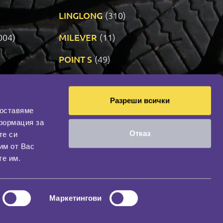
LINGLONG
(310)
004)
MILEVER
(11)
)
POINT S
(49)
SONIX
(191)
Разреши всички
14)
VREDESTEIN
(470)
доставяме
формация за
Отказ
те си
оциална мрежа
им от Вас
НАШИЯТ БЛОГ
те им.
Маркетингови