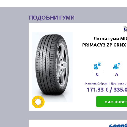
ПОДОБНИ ГУМИ
Летни гуми MI
PRIMACY3 ZP GRNX 
C
A
Налични 2 броя
|
Доставка от
171.33 € / 335.
виж пове