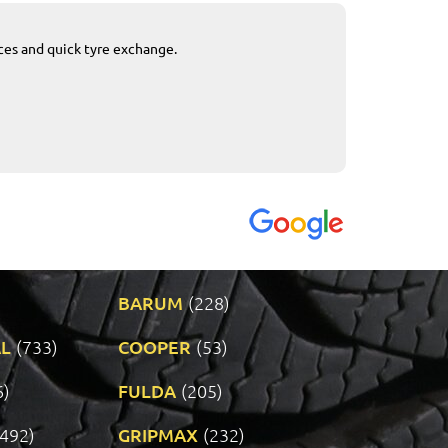
ices and quick tyre exchange.
Приемливо вре
VENDI - 27.04.2
BARUM
(228)
L
(733)
COOPER
(53)
6)
FULDA
(205)
(492)
GRIPMAX
(232)