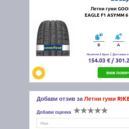
Летни гуми GO
EAGLE F1 ASYMM 6 
B
A
Налични 2 броя
|
Доставка от
154.03 € / 301.
виж пове
Добави отзив за
Летни гуми RI
Добави оценка