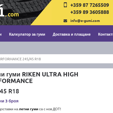
+359 87 7265509
+359 89 3605888
info@e-gumi.com
и
Калкулатор за гуми
Доставка и плащане
Контакт
ERFORMANCE 245/45 R18
ни гуми RIKEN ULTRA HIGH
FORMANCE
45 R18
ни 3 броя
доставки на
летни гуми
са с нов ДОТ!