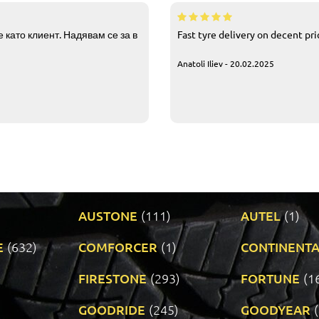
 като клиент. Надявам се за в
Fast tyre delivery on decent pr
Anatoli Iliev - 20.02.2025
AUSTONE
(111)
AUTEL
(1)
E
(632)
COMFORCER
(1)
CONTINENTA
)
FIRESTONE
(293)
FORTUNE
(1
GOODRIDE
(245)
GOODYEAR