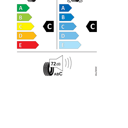
72
dB
C
A
B