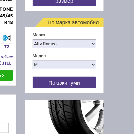
размер
STONE
45/45
По марка автомобил
R18
Марка
72
Модел
 до 2 дни
2 лв.
е
Покажи гуми