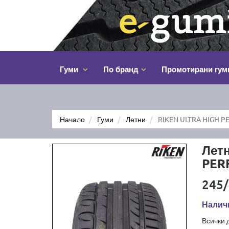
Гуми
По бранд
Промотирани гум
Начало
Гуми
Летни
RIKEN ULTRA HIGH P
Лет
PER
245/
Налич
Всички 