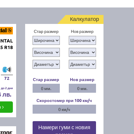
Калкулатор
Стар размер
Нов размер
ENTAL
45 R18
72
Стар размер
Нов размер
 до 2 дни
0 мм.
0 мм.
4 лв.
Скоростомер при 100
км/ч
е
0 км/ч
Намери гуми с новия