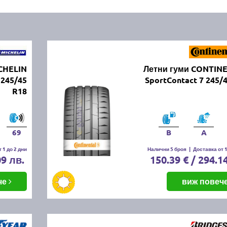
CHELIN
Летни гуми CONTIN
245/45
SportContact 7 245/
R18
69
B
A
 1 до 2 дни
Налични 5 броя
|
Доставка от 1
09 лв.
150.39 € / 294.1
че
виж повеч