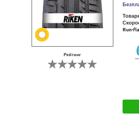
Безпла
Товар
Скоро
Run-fl
Рейтинг