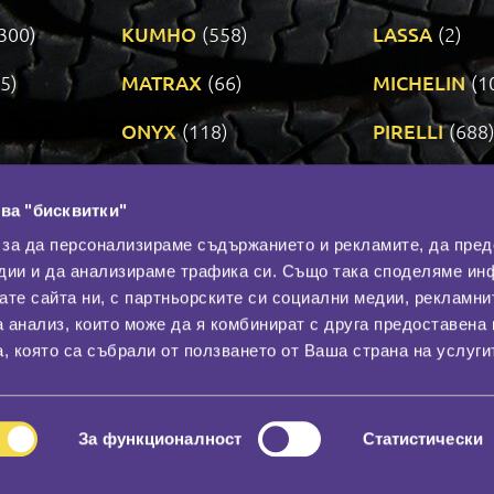
300)
KUMHO
(558)
LASSA
(2)
5)
MATRAX
(66)
MICHELIN
(1
ONYX
(118)
PIRELLI
(688
ROADSTONE
(3)
SAVA
(1)
ва "бисквитки"
TRIANGLE
(272)
UNIROYAL
(3
 за да персонализираме съдържанието и рекламите, да пре
дии и да анализираме трафика си. Също така споделяме ин
вате сайта ни, с партньорските си социални медии, рекламни
Контакти
С
а анализ, които може да я комбинират с друга предоставена 
За нас
, която са събрали от ползването от Ваша страна на услуги
Общи условия
лност
Гаранция
За функционалност
Статистически
© 2026
All rights reserved.