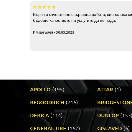
Бързо и качествено свършена работа, спечелиха ме
бъдеще качеството на услугите да не пада.
Илиан Баев - 30.03.2025
APOLLO
(195)
ATTAR
(1)
BFGOODRICH
(216)
BRIDGESTON
DEBICA
(114)
DUNLOP
(153
GENERAL TIRE
(167)
GISLAVED
(6)