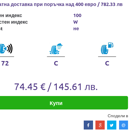
тна доставка при поръчка над 400 евро / 782.33 лв
ен индекс
100
стен индекс
W
at
не
72
C
C
74.45 € / 145.61 лв.
Купи
Сподели в