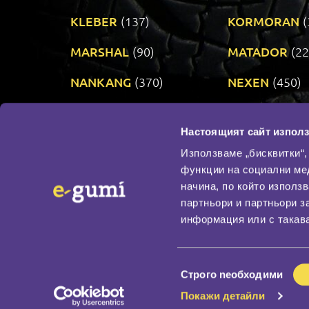
KLEBER
(137)
KORMORAN
(
MARSHAL
(90)
MATADOR
(22
NANKANG
(370)
NEXEN
(450)
PRINX
(34)
RIKEN
(321)
Настоящият сайт използ
TAURUS
(303)
TOYO
(483)
Използваме „бисквитки“,
функции на социални ме
начина, по който използ
По бранд
партньори и партньори з
Промотирани гуми
информация или с такава
Доставка и плащане
Политика за поверите
Избор
Строго nеобходими
на
Покажи детайли
съгласие