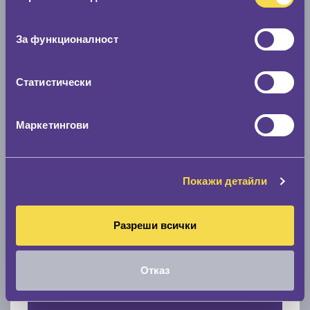
Нов размер
съгласие
0 мм.
За функционалност
Скоростомер при 100
км/ч
Статистически
0 км/ч
Намери гуми с новия размер
Маркетингови
По марка автомобил
Покажи детайли
Марка
Разреши всички
Модел
Отказ