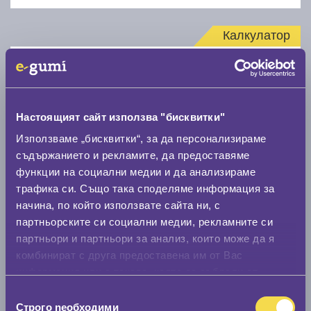
Калкулатор
Стар размер
Настоящият сайт използва "бисквитки"
Използваме „бисквитки“, за да персонализираме
съдържанието и рекламите, да предоставяме
Нов размер
функции на социални медии и да анализираме
трафика си. Също така споделяме информация за
начина, по който използвате сайта ни, с
партньорските си социални медии, рекламните си
партньори и партньори за анализ, които може да я
комбинират с друга предоставена им от Вас
информация или с такава, която са събрали от
Стар размер
ползването от Ваша страна на услугите им.
Избор
0 мм.
Строго nеобходими
на