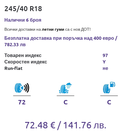
245/40 R18
Налични 6 броя
Всички доставки на
летни гуми
са с нов ДОТ!
Безплатна доставка при поръчка над 400 евро /
782.33 лв
Товарен индекс
97
Скоростен индекс
Y
Run-flat
не
72
C
C
72.48 € / 141.76 лв.