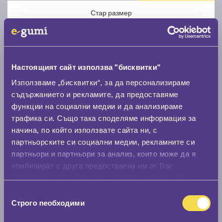
Стар размер
Настоящият сайт използва "бисквитки"
Използваме „бисквитки“, за да персонализираме
Нов размер
съдържанието и рекламите, да предоставяме
функции на социални медии и да анализираме
трафика си. Също така споделяме информация за
начина, по който използвате сайта ни, с
партньорските си социални медии, рекламните си
партньори и партньори за анализ, които може да я
Стар размер
комбинират с друга предоставена им от Вас
информация или с такава, която са събрали от
0 мм.
ползването от Ваша страна на услугите им.
Избор
Нов размер
Строго nеобходими
на
0 мм.
съгласие