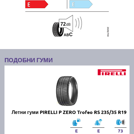
72
dB
C
A
B
ПОДОБНИ ГУМИ
Летни гуми PIRELLI P ZERO Trofeo RS 235/35 R19
E
E
73