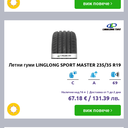
виж повече
Летни гуми LINGLONG SPORT MASTER 235/35 R19
C
A
69
Налични над 16 +
|
Доставка от 1 до 2 дни
67.18 € / 131.39 лв.
виж повече