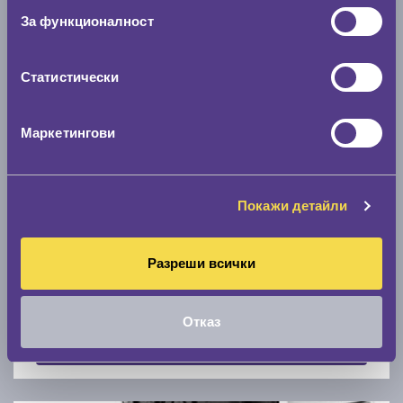
Скоростомер при 100
км/ч
За функционалност
0 км/ч
Статистически
Намери гуми с новия размер
Маркетингови
По марка автомобил
Марка
Покажи детайли
Разреши всички
Модел
Отказ
Покажи гуми