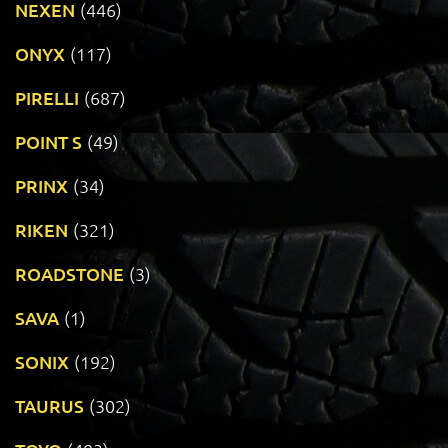
NEXEN
(446)
ONYX
(117)
PIRELLI
(687)
POINT S
(49)
PRINX
(34)
RIKEN
(321)
ROADSTONE
(3)
SAVA
(1)
SONIX
(192)
TAURUS
(302)