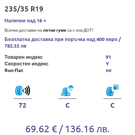
235/35 R19
Налични над 16 +
Всички доставки на
летни гуми
са с нов ДОТ!
Безплатна доставка при поръчка над 400 евро /
782.33 лв
Товарен индекс
91
Скоростен индекс
Y
Run-flat
не
72
C
C
69.62 € / 136.16 лв.