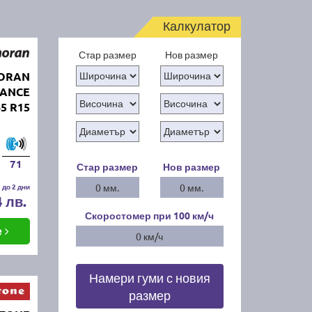
Калкулатор
Стар размер
Нов размер
MORAN
ANCE
65 R15
71
Стар размер
Нов размер
 до 2 дни
0 мм.
0 мм.
4 лв.
Скоростомер при 100
км/ч
е
0 км/ч
Намери гуми с новия
размер