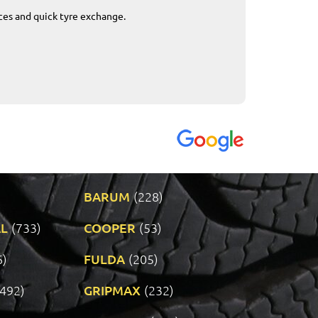
ices and quick tyre exchange.
Приемливо вре
VENDI - 27.04.2
BARUM
(228)
L
(733)
COOPER
(53)
6)
FULDA
(205)
(492)
GRIPMAX
(232)