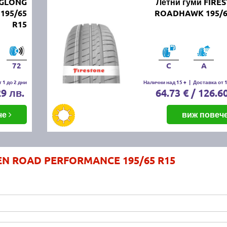
NGLONG
Летни гуми FIRE
195/65
ROADHAWK 195/6
R15
72
C
A
 1 до 2 дни
Налични над 15 +
|
Доставка от 1
29 лв.
64.73 € / 126.6
че
виж повеч
KEN ROAD PERFORMANCE 195/65 R15