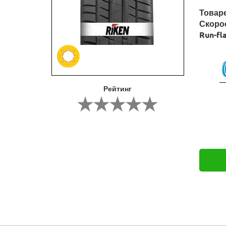
Товар
Скоро
Run-fl
Рейтинг