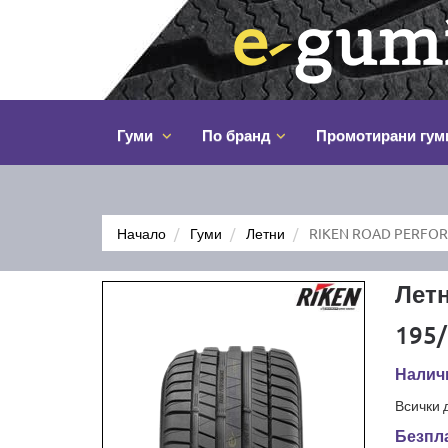
Гуми
По бранд
Промотирани гум
Начало
Гуми
Летни
RIKEN ROAD PERFOR
Лет
195/
Наличн
Всички 
Безпла