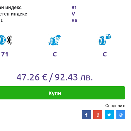
ен индекс
91
стен индекс
V
at
не
71
C
C
47.26 € / 92.43 лв.
Купи
Сподели в