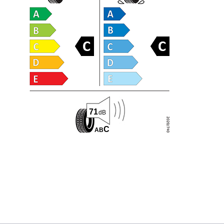
71
dB
C
A
B