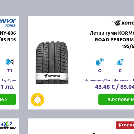
NY-806
Летни гуми KOR
/65 R15
ROAD PERFORM
195/
71
C
C
 1 до 2 дни
Налични над 20 +
|
Доставка от 1
71 лв.
43.48 € / 85.0
че
виж повеч