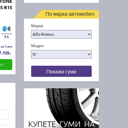
STONE
5 R15
По марка автомобил
Марка
71
Модел
 до 2 дни
0 лв.
е
Покажи гуми