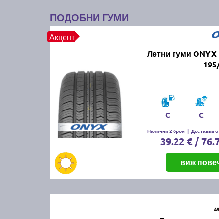
ПОДОБНИ ГУМИ
Акцент
Летни гуми ONYX 
195
C
C
Налични 2 броя
|
Доставка от
39.22 € / 76.
виж пове