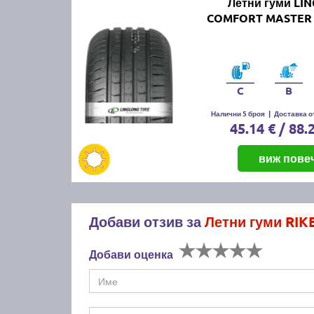
Летни гуми LI
COMFORT MASTER 
C
B
Налични 5 броя
|
Доставка от
45.14 € / 88.
виж пове
Добави отзив за
Летни гуми RI
Добави оценка