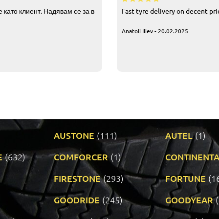
 като клиент. Надявам се за в
Fast tyre delivery on decent pr
Anatoli Iliev - 20.02.2025
AUSTONE
(111)
AUTEL
(1)
E
(632)
COMFORCER
(1)
CONTINENTA
)
FIRESTONE
(293)
FORTUNE
(1
GOODRIDE
(245)
GOODYEAR