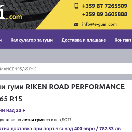
+359 87 7265509
+359 89 3605888
info@e-gumi.com
и
Калкулатор за гуми
Доставка и плащане
Контакт
MANCE 195/65 R15
ни гуми RIKEN ROAD PERFORMANCE
65 R15
и над 20 +
доставки на
летни гуми
са с нов ДОТ!
тна доставка при поръчка над 400 евро / 782.33 лв